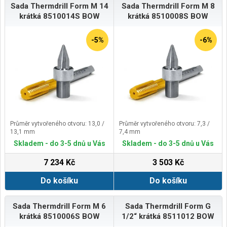
Sada Thermdrill Form M 14
Sada Thermdrill Form M 8
krátká 8510014S BOW
krátká 8510008S BOW
-5%
-6%
Průměr vytvořeného otvoru: 13,0 /
Průměr vytvořeného otvoru: 7,3 /
13,1 mm
7,4 mm
Skladem - do 3-5 dnů u Vás
Skladem - do 3-5 dnů u Vás
7 234 Kč
3 503 Kč
Do košíku
Do košíku
Sada Thermdrill Form M 6
Sada Thermdrill Form G
krátká 8510006S BOW
1/2“ krátká 8511012 BOW