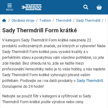
MENU
Obráběcí stroje
Tváření
Thermdrill
Sady Thermdrill
S
Sady Thermdrill Form krátké
V kategorii Sady Thermdrill Form krátké naleznete 22
produktů světoznámých značek, ze kterých si vyberete! Naše
Sady Thermdrill Form krátké jsou vysoké kvality a v
perfektním stavu a poskytnou vám všechno potřebné, co jste
zde hledali. Bez ohledu na to, zda se řadíte mezi
profesionální řemeslníky nebo je to vaše hobby, u nás najdete
Sady Thermdrill Form krátké vyhovující přesně vašim
potřebám. Podívejte se i na další produkty v
Sady Thermdrill
.
Doručujeme do 24 hodin!
Nebojte se použít filtr v kategorii a vyfiltrovat si Sady
Thermdrill Form krátké podle výrobce nebo ceny.