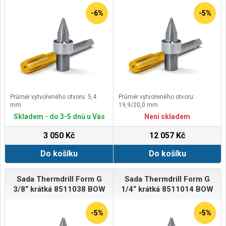
-6%
-5%
Průměr vytvořeného otvoru: 5,4
Průměr vytvořeného otvoru:
mm
19,9/20,0 mm
Skladem - do 3-5 dnů u Vás
Není skladem
3 050 Kč
12 057 Kč
Do košíku
Do košíku
Sada Thermdrill Form G
Sada Thermdrill Form G
3/8“ krátká 8511038 BOW
1/4“ krátká 8511014 BOW
-5%
-5%