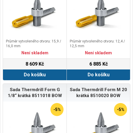
Průměr vytvořeného otvoru: 15,9 /
Průměr vytvořeného otvoru: 12,4 /
16,0 mm
12,5 mm
Není skladem
Není skladem
8 609 Kč
6 885 Kč
Do košíku
Do košíku
Sada Thermdrill Form G
Sada Thermdrill Form M 20
1/8“ krátká 8511018 BOW
krátká 8510020 BOW
-5%
-5%