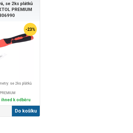
á, se 2ks plátků
XTOL PREMIUM
806990
-23%
etry: se 2ks plátků
 PREMIUM
 ihned k odběru
Do košíku