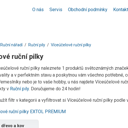
O nás
Servis
Obchodní podmínky
Kontak
Ruční nářadí
Ruční pily
Víceúčelové ruční pilky
vé ruční pilky
íceúčelové ruční pilky naleznete 1 produktů světoznámých značek,
ality a v perfektním stavu a poskytnou vám všechno potřebné, co
řemeslníky nebo je to vaše hobby, u nás najdete Víceúčelové ručn
kty v
Ruční pily
. Doručujeme do 24 hodin!
žít filtr v kategorii a vyfiltrovat si Víceúčelové ruční pilky podl
lové ruční pilky EXTOL PREMIUM
a dřevo a kov