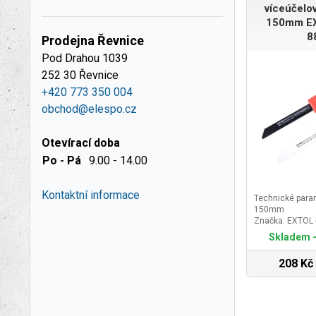
víceúčelov
150mm E
8
Prodejna Řevnice
Pod Drahou 1039
252 30 Řevnice
+420 773 350 004
obchod@elespo.cz
Otevírací doba
Po - Pá
9.00 - 14.00
Kontaktní informace
Technické param
150mm
Značka: EXTOL
Skladem -
208 Kč