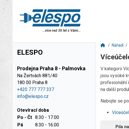
...více než 30 let s Vámi...
Nářadí
ELESPO
Víceúčelo
Prodejna Praha 8 - Palmovka
V kategorii V
Na Žertvách 881/40
jsou vysoké kv
180 00 Praha 8
profesionální 
+420 777 777 337
na další produ
info@elespo.cz
Nebojte se pou
Otevírací doba
Víceúče
Po - Čt
8.30 - 17.00
Pá
8.30 - 16.00
Pila n