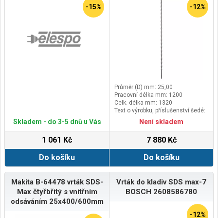
-15%
-12%
Průměr (D) mm: 25,00
Pracovní délka mm: 1200
Celk. délka mm: 1320
Text o výrobku, příslušenství šedé:
Balení 1 ks
Skladem - do 3-5 dnů u Vás
Není skladem
1 061 Kč
7 880 Kč
Do košíku
Do košíku
Makita B-64478 vrták SDS-
Vrták do kladiv SDS max-7
Max čtyřbřitý s vnitřním
BOSCH 2608586780
odsáváním 25x400/600mm
-12%