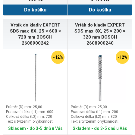
Do košíku
Do košíku
Vrták do kladiv EXPERT
Vrták do kladiv EXPERT
SDS max-8X, 25 × 600 ×
SDS max-8X, 25 × 200 ×
720 mm BOSCH
320 mm BOSCH
2608900242
2608900240
-12%
-12%
Průměr (D) mm: 25,00
Průměr (D) mm: 25,00
Pracovní délka (L1) mm: 600
Pracovní délka (L1) mm: 200
Celková délka (L2) mm: 720
Celková délka (L2) mm: 320
Text s tvrzením o výkonnosti:
Text s tvrzením o výkonnosti:
Vydrží až 3× déle než vrták Bosch
Vydrží až 3× déle než vrták Bosch
Skladem - do 3-5 dnů u Vás
Skladem - do 3-5 dnů u Vás
SDS max-4
SDS max-4