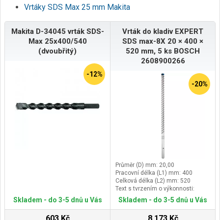
Vrtáky SDS Max 25 mm Makita
Makita D-34045 vrták SDS-
Vrták do kladiv EXPERT
Max 25x400/540
SDS max-8X 20 × 400 ×
(dvoubřitý)
520 mm, 5 ks BOSCH
2608900266
-12%
-20%
Průměr (D) mm: 20,00
Pracovní délka (L1) mm: 400
Celková délka (L2) mm: 520
Text s tvrzením o výkonnosti:
Vydrží až 3× déle než vrták Bosch
Skladem - do 3-5 dnů u Vás
Skladem - do 3-5 dnů u Vás
SDS max-4
603 Kč
8 173 Kč