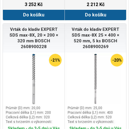
3 252 Kč
2 212 Kč
Do košíku
Do košíku
Vrták do kladiv EXPERT
Vrták do kladiv EXPERT
SDS max-8X, 20 × 200 ×
SDS max-8X 25 × 400 ×
320 mm BOSCH
520 mm, 5 ks BOSCH
2608900228
2608900269
-21%
-20%
Průměr (D) mm: 20,00
Průměr (D) mm: 25,00
Pracovní délka (L1) mm: 200
Pracovní délka (L1) mm: 400
Celková délka (L2) mm: 320
Celková délka (L2) mm: 520
Text s tvrzením o výkonnosti:
Text s tvrzením o výkonnosti:
Vydrží až 3× déle než vrták Bosch
Vydrží až 3× déle než vrták Bosch
Skladem - do 3-5 dnů u Vás
Skladem - do 3-5 dnů u Vás