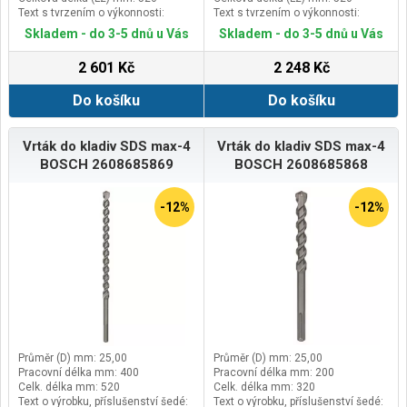
Text s tvrzením o výkonnosti:
Text s tvrzením o výkonnosti:
Vydrží až 3× déle než vrták Bosch
Vydrží až 3× déle než vrták Bosch
Skladem - do 3-5 dnů u Vás
Skladem - do 3-5 dnů u Vás
SDS max-4
SDS max-4
2 601 Kč
2 248 Kč
Do košíku
Do košíku
Vrták do kladiv SDS max-4
Vrták do kladiv SDS max-4
BOSCH 2608685869
BOSCH 2608685868
-12%
-12%
Průměr (D) mm: 25,00
Průměr (D) mm: 25,00
Pracovní délka mm: 400
Pracovní délka mm: 200
Celk. délka mm: 520
Celk. délka mm: 320
Text o výrobku, příslušenství šedé:
Text o výrobku, příslušenství šedé: