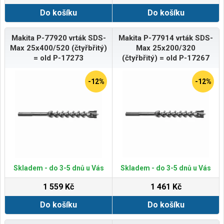
Do košíku
Do košíku
Makita P-77920 vrták SDS-
Makita P-77914 vrták SDS-
Max 25x400/520 (čtyřbřitý)
Max 25x200/320
= old P-17273
(čtyřbřitý) = old P-17267
-12%
-12%
Skladem - do 3-5 dnů u Vás
Skladem - do 3-5 dnů u Vás
1 559 Kč
1 461 Kč
Do košíku
Do košíku