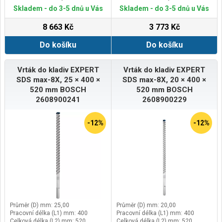
Vydrží až 3× déle než vrták Bosch
Vydrží až 3× déle než vrták Bosch
Skladem - do 3-5 dnů u Vás
Skladem - do 3-5 dnů u Vás
SDS max-4
SDS max-4
8 663 Kč
3 773 Kč
Do košíku
Do košíku
Vrták do kladiv EXPERT
Vrták do kladiv EXPERT
SDS max-8X, 25 × 400 ×
SDS max-8X, 20 × 400 ×
520 mm BOSCH
520 mm BOSCH
2608900241
2608900229
-12%
-12%
Průměr (D) mm: 25,00
Průměr (D) mm: 20,00
Pracovní délka (L1) mm: 400
Pracovní délka (L1) mm: 400
Celková délka (L2) mm: 520
Celková délka (L2) mm: 520