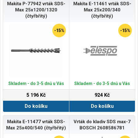
Makita P-77942 vrták SDS-
Makita E-11461 vrták SDS-
Max 25x1200/1320
Max 25x200/340
(čtyřbřitý)
(čtyřbřitý)
-15%
-15%
Skladem - do 3-5 dnů u Vás
Skladem - do 3-5 dnů u Vás
5 196 Kč
924 Kč
Do košíku
Do košíku
Makita E-11477 vrták SDS-
Vrták do kladiv SDS max-7
Max 25x400/540 (čtyřbřitý)
BOSCH 2608586781