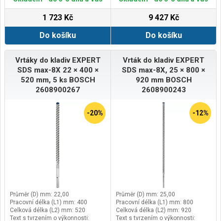
SDS max-4
SDS max-4
1 723 Kč
9 427 Kč
Do košíku
Do košíku
Vrtáky do kladiv EXPERT
Vrták do kladiv EXPERT
SDS max-8X 22 × 400 ×
SDS max-8X, 25 × 800 ×
520 mm, 5 ks BOSCH
920 mm BOSCH
2608900267
2608900243
-20%
-12%
Průměr (D) mm: 22,00
Průměr (D) mm: 25,00
Pracovní délka (L1) mm: 400
Pracovní délka (L1) mm: 800
Celková délka (L2) mm: 520
Celková délka (L2) mm: 920
Text s tvrzením o výkonnosti:
Text s tvrzením o výkonnosti: