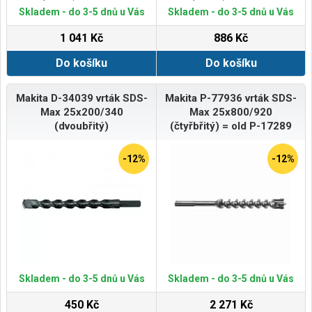
Balení 1 ks
Balení 1 ks
Skladem - do 3-5 dnů u Vás
Skladem - do 3-5 dnů u Vás
1 041 Kč
886 Kč
Do košíku
Do košíku
Makita D-34039 vrták SDS-
Makita P-77936 vrták SDS-
Max 25x200/340
Max 25x800/920
(dvoubřitý)
(čtyřbřitý) = old P-17289
-12%
-12%
Skladem - do 3-5 dnů u Vás
Skladem - do 3-5 dnů u Vás
450 Kč
2 271 Kč