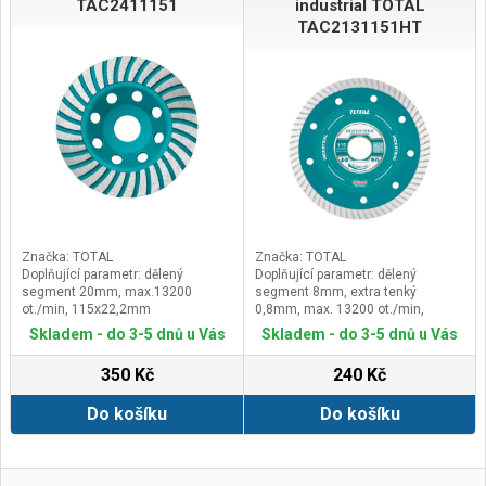
TAC2411151
industrial TOTAL
TAC2131151HT
Značka: TOTAL
Značka: TOTAL
Doplňující parametr: dělený
Doplňující parametr: dělený
segment 20mm, max.13200
segment 8mm, extra tenký
ot./min, 115x22,2mm
0,8mm, max. 13200 ot./min,
univerzální, 115x22,2mm
Skladem - do 3-5 dnů u Vás
Skladem - do 3-5 dnů u Vás
350 Kč
240 Kč
Do košíku
Do košíku