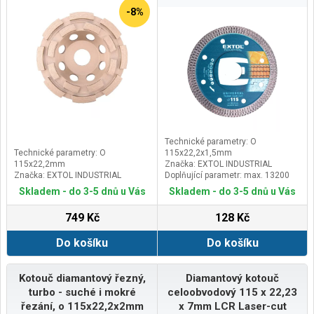
-8%
Technické parametry: O
Technické parametry: O
115x22,2x1,5mm
115x22,2mm
Značka: EXTOL INDUSTRIAL
Značka: EXTOL INDUSTRIAL
Doplňující parametr: max. 13200
ot./min
Skladem - do 3-5 dnů u Vás
Skladem - do 3-5 dnů u Vás
749 Kč
128 Kč
Do košíku
Do košíku
Kotouč diamantový řezný,
Diamantový kotouč
turbo - suché i mokré
celoobvodový 115 x 22,23
řezání, o 115x22,2x2mm
x 7mm LCR Laser-cut