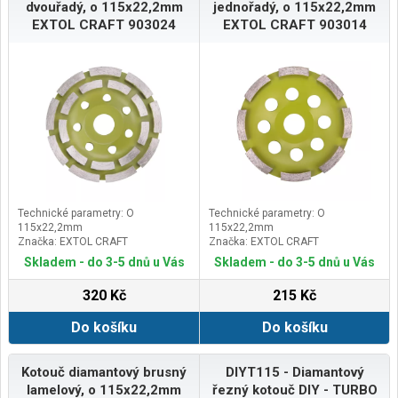
dvouřadý, o 115x22,2mm
jednořadý, o 115x22,2mm
EXTOL CRAFT 903024
EXTOL CRAFT 903014
Technické parametry: O
Technické parametry: O
115x22,2mm
115x22,2mm
Značka: EXTOL CRAFT
Značka: EXTOL CRAFT
Skladem - do 3-5 dnů u Vás
Skladem - do 3-5 dnů u Vás
320 Kč
215 Kč
Do košíku
Do košíku
Kotouč diamantový brusný
DIYT115 - Diamantový
lamelový, o 115x22,2mm
řezný kotouč DIY - TURBO