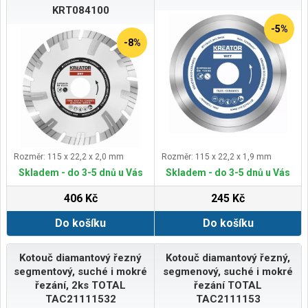
KRT084100
-5%
-8%
Rozměr: 115 x 22,2 x 2,0 mm
Rozměr: 115 x 22,2 x 1,9 mm
Skladem - do 3-5 dnů u Vás
Skladem - do 3-5 dnů u Vás
406 Kč
245 Kč
Do košíku
Do košíku
Kotouč diamantový řezný
Kotouč diamantový řezný,
segmentový, suché i mokré
segmenový, suché i mokré
řezání, 2ks TOTAL
řezání TOTAL
TAC21111532
TAC2111153