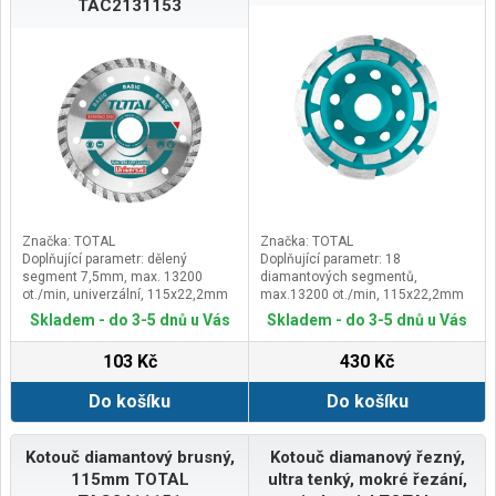
TAC2131153
Značka: TOTAL
Značka: TOTAL
Doplňující parametr: dělený
Doplňující parametr: 18
segment 7,5mm, max. 13200
diamantových segmentů,
ot./min, univerzální, 115x22,2mm
max.13200 ot./min, 115x22,2mm
Skladem - do 3-5 dnů u Vás
Skladem - do 3-5 dnů u Vás
103 Kč
430 Kč
Do košíku
Do košíku
Kotouč diamantový brusný,
Kotouč diamanový řezný,
115mm TOTAL
ultra tenký, mokré řezání,