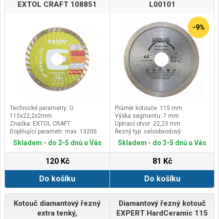
EXTOL CRAFT 108851
L00101
-9%
Technické parametry: O
Průměr kotouče: 115 mm
115x22,2x2mm
Výška segmentu: 7 mm
Značka: EXTOL CRAFT
Upínací otvor: 22,23 mm
Doplňující parametr: max. 13200
Řezný typ: celoobvodový
ot./min
Skladem - do 3-5 dnů u Vás
Skladem - do 3-5 dnů u Vás
120 Kč
81 Kč
Do košíku
Do košíku
Kotouč diamantový řezný
Diamantový řezný kotouč
extra tenký,
EXPERT HardCeramic 115