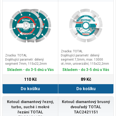
Značka: TOTAL
Značka: TOTAL
Doplňující parametr: dělený
Doplňující parametr: dělený
segment 7,5mm, max. 13000
segment 7mm, 115x22,2mm
ot./min, univerzální, 115x22,2mm
Skladem - do 3-5 dnů u Vás
Skladem - do 3-5 dnů u Vás
110 Kč
89 Kč
Do košíku
Do košíku
Kotouč diamantový řezný,
Kotouč diamantový brusný
turbo, suché i mokré
dvouřadý TOTAL
řezání TOTAL
TAC2421151