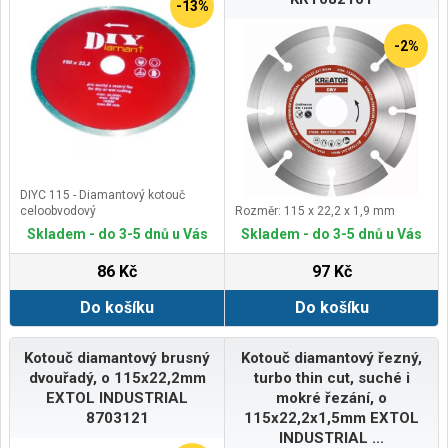
-13%
-2%
DIYC 115 - Diamantový kotouč
celoobvodový
Rozměr: 115 x 22,2 x 1,9 mm
Skladem - do 3-5 dnů u Vás
Skladem - do 3-5 dnů u Vás
86 Kč
97 Kč
Do košíku
Do košíku
Kotouč diamantový brusný
Kotouč diamantový řezný,
dvouřadý, o 115x22,2mm
turbo thin cut, suché i
EXTOL INDUSTRIAL
mokré řezání, o
8703121
115x22,2x1,5mm EXTOL
INDUSTRIAL ...