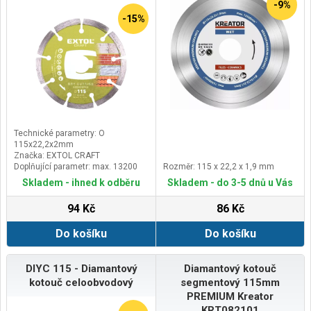
-9%
-15%
Technické parametry: O
115x22,2x2mm
Značka: EXTOL CRAFT
Doplňující parametr: max. 13200
Rozměr: 115 x 22,2 x 1,9 mm
ot./min
Skladem - ihned k odběru
Skladem - do 3-5 dnů u Vás
94 Kč
86 Kč
Do košíku
Do košíku
DIYC 115 - Diamantový
Diamantový kotouč
kotouč celoobvodový
segmentový 115mm
PREMIUM Kreator
KRT082101