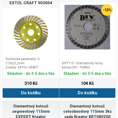
EXTOL CRAFT 903004
-13%
Technické parametry: O
115x22,2mm
DIYT115 - Diamantový řezný
Značka: EXTOL CRAFT
kotouč DIY - TURBO
Skladem - do 3-5 dnů u Vás
Skladem - do 3-5 dnů u Vás
310 Kč
104 Kč
Do košíku
Do košíku
Diamantový kotouč
Diamantový kotouč
segmentový 115mm
celoobvodový 115mm 3ks
EXPERT Kreator
sada Kreator KRT080200