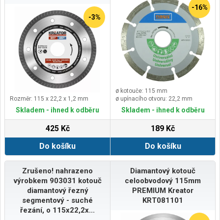
-16%
-3%
ø kotouče: 115 mm
Rozměr: 115 x 22,2 x 1,2 mm
ø upínacího otvoru: 22,2 mm
Skladem - ihned k odběru
Skladem - ihned k odběru
425 Kč
189 Kč
Do košíku
Do košíku
Zrušeno! nahrazeno
Diamantový kotouč
výrobkem 903031 kotouč
celoobvodový 115mm
diamantový řezný
PREMIUM Kreator
segmentový - suché
KRT081101
řezání, o 115x22,2x...