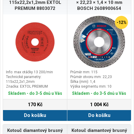
115x22,2x1,2mm EXTOL
× 22,23 × 1,4 × 10 mm
PREMIUM 8803072
BOSCH 2608900654
-12%
Info: max otáčky 13 200/min
Průměr mm: 115
Technické parametry:
Průměr otvoru mm: 22,23
115x22,2x1,2mm
Šířka (mm): 1,4
Značka: EXTOL PREMIUM
Výška segmentu mm: 10
Doplňující parametr: použití za
Skladem - do 3-5 dnů u Vás
Skladem - do 3-5 dnů u Vás
sucha i s chlazením vodou
170 Kč
1 004 Kč
Do košíku
Do košíku
Kotouč diamantový brusný
Kotouč diamantový brusný