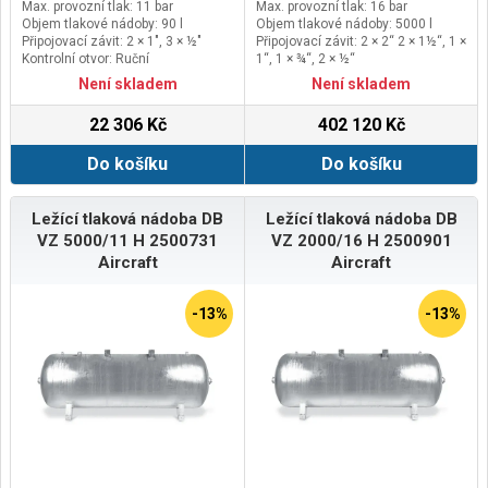
Max. provozní tlak: 11 bar
Max. provozní tlak: 16 bar
Objem tlakové nádoby: 90 l
Objem tlakové nádoby: 5000 l
Připojovací závit: 2 × 1", 3 × ½"
Připojovací závit: 2 × 2“ 2 × 1½“, 1 ×
Kontrolní otvor: Ruční
1“, 1 × ¾“, 2 × ½“
Kontrolní otvor: Průlezný
Není skladem
Není skladem
22 306 Kč
402 120 Kč
Do košíku
Do košíku
Ležící tlaková nádoba DB
Ležící tlaková nádoba DB
VZ 5000/11 H 2500731
VZ 2000/16 H 2500901
Aircraft
Aircraft
-13%
-13%