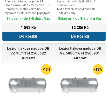
Tlaková nádoba o objemu 24
Zvýraznění výhody (krátké): Pro
litrůRozměry: 461 x 270 x 290 mm
dodávky vody
Kompletní, včetně vnitřního
Text s tvrzením o výkonnosti:
pryžového vaku a všech přípojných
Dodávka vody
koncovek.Pracovní teplota -20 až
(Verze), klíčový důvod RTB:
Skladem - do 3-5 dnů u Vás
Skladem - do 3-5 dnů u Vás
99°C, max. tlak 6 bar, konektor
Nádoba má objem 10 litrů
1“Případné bezpečnostní pokyny,
Specifický důvod RTB1: Je
1 598 Kč
12 206 Kč
výstrahy a upozornění jsou
vyrobená z oceli se speciálním
součástí návodu k obsluze, který je
plastovým povlakem.
Do košíku
Do košíku
k dispozici v sekci KE
STAŽENÍ.Kontaktní údaje výrobce /
dovozce / zplnomocněného
zástupce výrobce v EU:Elpumps
Ležící tlaková nádoba DB
Ležící tlaková nádoba DB
Ltd.Szatmári utca 21, H-4900
VZ 90/11 H 2500622
VZ 5000/16 H 2500931
Fehérgyarmat, Hungaryemail:
Aircraft
Aircraft
szervis@elpumps.hu
-13%
-13%