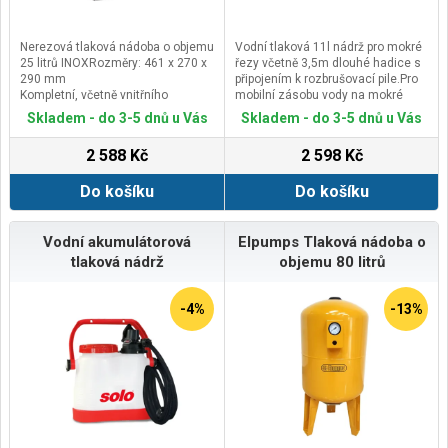
Nerezová tlaková nádoba o objemu
Vodní tlaková 11l nádrž pro mokré
25 litrů INOXRozměry: 461 x 270 x
řezy včetně 3,5m dlouhé hadice s
290 mm
připojením k rozbrušovací pile.Pro
Kompletní, včetně vnitřního
mobilní zásobu vody na mokré
pryžového vaku a všech přípojných
řezy a prevenci proti prachu na
Skladem - do 3-5 dnů u Vás
Skladem - do 3-5 dnů u Vás
koncovek.Pracovní teplota -20 až
staveništi. Výjimečně odolná nádrž
99°C, max. tlak 8 bar, konektor
pro intenzivní užívání. Dodáváno s
2 588 Kč
2 598 Kč
1“Případné bezpečnostní pokyny,
3,5m dlouhou hadicí k propojení s
výstrahy a upozornění jsou
rozbrušovací pilou.
Do košíku
Do košíku
součástí návodu k obsluze, který je
k dispozici v sekci KE
STAŽENÍ.Kontaktní údaje výrobce /
dovozce / zplnomocněného
Vodní akumulátorová
Elpumps Tlaková nádoba o
zástupce výrobce v EU:Elpumps
tlaková nádrž
objemu 80 litrů
Ltd.Szatmári utca 21, H-4900
Fehérgyarmat, Hungaryemail:
szervis@elpumps.hu
-4%
-13%