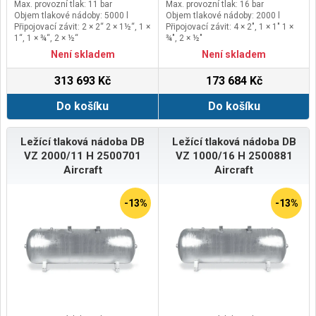
Max. provozní tlak: 11 bar
Max. provozní tlak: 16 bar
Objem tlakové nádoby: 5000 l
Objem tlakové nádoby: 2000 l
Připojovací závit: 2 × 2“ 2 × 1½“, 1 ×
Připojovací závit: 4 × 2", 1 × 1" 1 ×
1“, 1 × ¾“, 2 × ½“
¾", 2 × ½"
Kontrolní otvor: Průlezný
Kontrolní otvor: 2 × Ruční
Není skladem
Není skladem
313 693 Kč
173 684 Kč
Do košíku
Do košíku
Ležící tlaková nádoba DB
Ležící tlaková nádoba DB
VZ 2000/11 H 2500701
VZ 1000/16 H 2500881
Aircraft
Aircraft
-13%
-13%