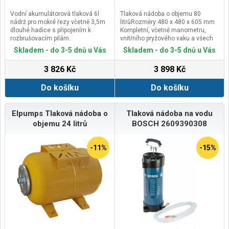
Vodní akumulátorová tlaková 6l
Tlaková nádoba o objemu 80
nádrž pro mokré řezy včetně 3,5m
litrůRozměry:480 x 480 x 605 mm
dlouhé hadice s připojením k
Kompletní, včetně manometru,
rozbrušovacím pilám.
vnitřního pryžového vaku a všech
přípojných koncovek.Pracovní
Skladem - do 3-5 dnů u Vás
Skladem - do 3-5 dnů u Vás
teplota -20 až 99°C, max. tlak 8 bar,
konektor 1“Případné bezpečnostní
3 826 Kč
3 898 Kč
pokyny, výstrahy a upozornění jsou
součástí návodu k obsluze, který
Do košíku
Do košíku
je k dispozici v sekci KE
STAŽENÍ.Kontaktní údaje výrobce /
dovozce / zplnomocněného
zástupce výrobce v EU:Elpumps
Elpumps Tlaková nádoba o
Tlaková nádoba na vodu
Ltd.Szatmári utca 21, H-4900
objemu 24 litrů
BOSCH 2609390308
Fehérgyarmat, Hungaryemail:
szervis@elpumps.hu
-11%
-15%