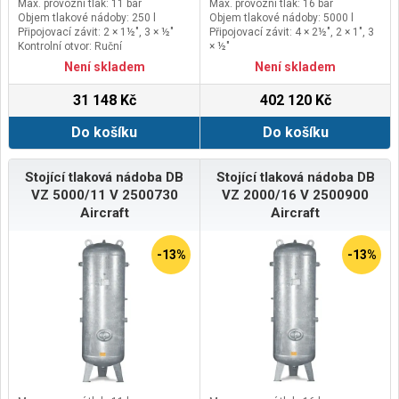
Max. provozní tlak: 11 bar
Max. provozní tlak: 16 bar
Objem tlakové nádoby: 250 l
Objem tlakové nádoby: 5000 l
Připojovací závit: 2 × 1½", 3 × ½"
Připojovací závit: 4 × 2½", 2 × 1", 3
Kontrolní otvor: Ruční
× ½"
Kontrolní otvor: Průlezný
Není skladem
Není skladem
31 148 Kč
402 120 Kč
Do košíku
Do košíku
Stojící tlaková nádoba DB
Stojící tlaková nádoba DB
VZ 5000/11 V 2500730
VZ 2000/16 V 2500900
Aircraft
Aircraft
-13%
-13%