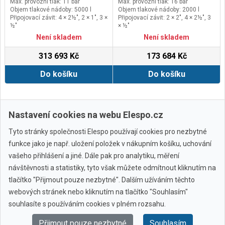
Max. provozní tlak: 11 bar
Max. provozní tlak: 16 bar
Objem tlakové nádoby: 5000 l
Objem tlakové nádoby: 2000 l
Připojovací závit: 4 × 2½", 2 × 1", 3 ×
Připojovací závit: 2 × 2", 4 × 2½", 3
½"
× ½"
Kontrolní otvor: Průlezný
Kontrolní otvor: Ruční
Není skladem
Není skladem
313 693 Kč
173 684 Kč
Do košíku
Do košíku
Další ›
Poslední »
Nastavení cookies na webu Elespo.cz
Tyto stránky společnosti Elespo používají cookies pro nezbytné
funkce jako je např. uložení položek v nákupním košíku, uchování
vašeho přihlášení a jiné. Dále pak pro analytiku, měření
návštěvnosti a statistiky, tyto však můžete odmítnout kliknutím na
tlačítko "Přijmout pouze nezbytné". Dalším užíváním těchto
webových stránek nebo kliknutím na tlačítko "Souhlasím"
Všechny značky
souhlasíte s používáním cookies v plném rozsahu.
Přijmout pouze nezbytné
Souhlasím
© 2010 - 2026 Elespo.cz