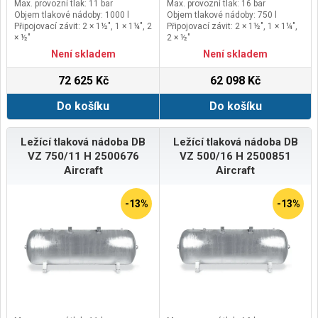
Max. provozní tlak: 11 bar
Max. provozní tlak: 16 bar
Objem tlakové nádoby: 1000 l
Objem tlakové nádoby: 750 l
Připojovací závit: 2 × 1½", 1 × 1¼", 2
Připojovací závit: 2 × 1½", 1 × 1¼",
× ½"
2 × ½"
Kontrolní otvor: 2 × Ruční
Kontrolní otvor: Ruční
Není skladem
Není skladem
72 625 Kč
62 098 Kč
Do košíku
Do košíku
Ležící tlaková nádoba DB
Ležící tlaková nádoba DB
VZ 750/11 H 2500676
VZ 500/16 H 2500851
Aircraft
Aircraft
-13%
-13%