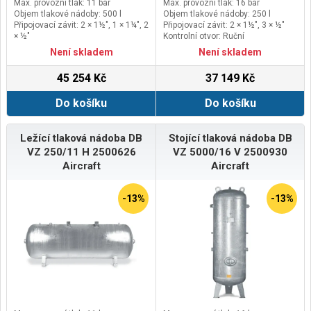
Max. provozní tlak: 11 bar
Max. provozní tlak: 16 bar
Objem tlakové nádoby: 500 l
Objem tlakové nádoby: 250 l
Připojovací závit: 2 × 1½", 1 × 1¼", 2
Připojovací závit: 2 × 1½", 3 × ½"
× ½"
Kontrolní otvor: Ruční
Kontrolní otvor: Ruční
Není skladem
Není skladem
45 254 Kč
37 149 Kč
Do košíku
Do košíku
Ležící tlaková nádoba DB
Stojící tlaková nádoba DB
VZ 250/11 H 2500626
VZ 5000/16 V 2500930
Aircraft
Aircraft
-13%
-13%