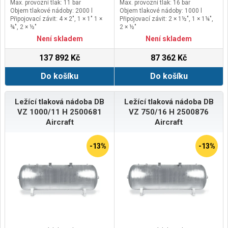
Max. provozní tlak: 11 bar
Max. provozní tlak: 16 bar
Objem tlakové nádoby: 2000 l
Objem tlakové nádoby: 1000 l
Připojovací závit: 4 × 2", 1 × 1" 1 ×
Připojovací závit: 2 × 1½", 1 × 1¼",
¾", 2 × ½"
2 × ½"
Kontrolní otvor: 2 × Ruční
Kontrolní otvor: 2 × Ruční
Není skladem
Není skladem
137 892 Kč
87 362 Kč
Do košíku
Do košíku
Ležící tlaková nádoba DB
Ležící tlaková nádoba DB
VZ 1000/11 H 2500681
VZ 750/16 H 2500876
Aircraft
Aircraft
-13%
-13%