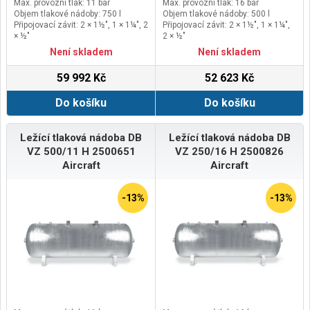
Max. provozní tlak: 11 bar
Max. provozní tlak: 16 bar
Objem tlakové nádoby: 750 l
Objem tlakové nádoby: 500 l
Připojovací závit: 2 × 1½", 1 × 1¼", 2
Připojovací závit: 2 × 1½", 1 × 1¼",
× ½"
2 × ½"
Kontrolní otvor: Ruční
Kontrolní otvor: Ruční
Není skladem
Není skladem
59 992 Kč
52 623 Kč
Do košíku
Do košíku
Ležící tlaková nádoba DB
Ležící tlaková nádoba DB
VZ 500/11 H 2500651
VZ 250/16 H 2500826
Aircraft
Aircraft
-13%
-13%