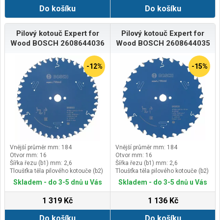
Do košíku
Do košíku
Pilový kotouč Expert for
Pilový kotouč Expert for
Wood BOSCH 2608644036
Wood BOSCH 2608644035
-12%
-15%
Vnější průměr mm: 184
Vnější průměr mm: 184
Otvor mm: 16
Otvor mm: 16
Šířka řezu (b1) mm: 2,6
Šířka řezu (b1) mm: 2,6
Tloušťka těla pilového kotouče (b2)
Tloušťka těla pilového kotouče (b2)
mm: 1,6
mm: 1,6
Skladem - do 3-5 dnů u Vás
Skladem - do 3-5 dnů u Vás
1 319 Kč
1 136 Kč
Do košíku
Do košíku