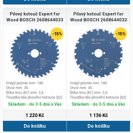
Pilový kotouč Expert for
Pilový kotouč Expert for
Wood BOSCH 2608644033
Wood BOSCH 2608644032
-15%
-15%
Vnější průměr mm: 180
Vnější průměr mm: 180
Otvor mm: 30
Otvor mm: 30
Šířka řezu (b1) mm: 2,6
Šířka řezu (b1) mm: 2,6
Tloušťka těla pilového kotouče (b2)
Tloušťka těla pilového kotouče (b2)
mm: 1,6
mm: 1,6
Skladem - do 3-5 dnů u Vás
Skladem - do 3-5 dnů u Vás
1 220 Kč
1 136 Kč
Do košíku
Do košíku