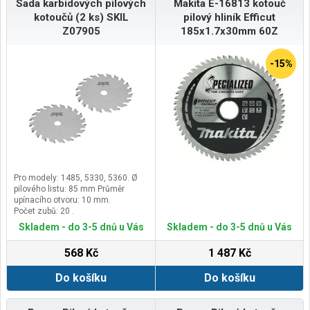
Sada karbidových pilových
Makita E-16813 kotouč
kotoučů (2 ks) SKIL
pilový hliník Efficut
Z07905
185x1.7x30mm 60Z
-15%
Pro modely: 1485, 5330, 5360. Ø
pilového listu: 85 mm Průměr
upínacího otvoru: 10 mm.
Počet zubů: 20 .
Skladem - do 3-5 dnů u Vás
Skladem - do 3-5 dnů u Vás
568 Kč
1 487 Kč
Do košíku
Do košíku