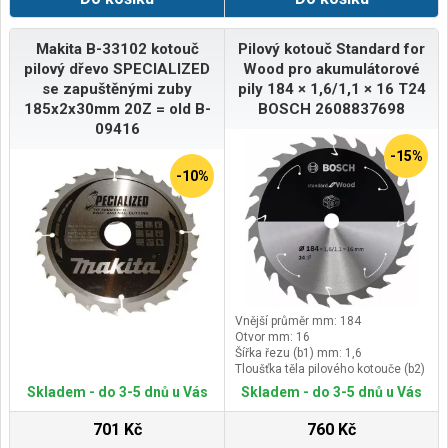
Makita B-33102 kotouč
Pilový kotouč Standard for
pilový dřevo SPECIALIZED
Wood pro akumulátorové
se zapuštěnými zuby
pily 184 × 1,6/1,1 × 16 T24
185x2x30mm 20Z = old B-
BOSCH 2608837698
09416
-15%
-10%
Vnější průměr mm: 184
Otvor mm: 16
Šířka řezu (b1) mm: 1,6
Tloušťka těla pilového kotouče (b2)
mm: 1,1
Skladem - do 3-5 dnů u Vás
Skladem - do 3-5 dnů u Vás
701 Kč
760 Kč