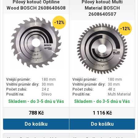
Pilový kotouč Optiline
Pilový kotouč Multi
Wood BOSCH 2608640608
Material BOSCH
2608640507
-12%
-12%
Vnější průměr:
180 mm
Vnější průměr:
180 mm
Vnitřní průměr díry:
30 mm
Vnitřní průměr díry:
30 mm
Počet zubů:
24 z
Počet zubů:
48 z
Použití na:
Dřevo
Použití na:
Multi Material
Skladem - do 3-5 dnů u Vás
Skladem - do 3-5 dnů u Vás
788 Kč
1 116 Kč
Do košíku
Do košíku