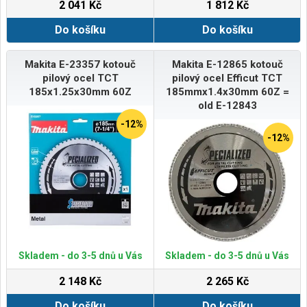
2 041 Kč
1 812 Kč
Do košíku
Do košíku
Makita E-23357 kotouč
Makita E-12865 kotouč
pilový ocel TCT
pilový ocel Efficut TCT
185x1.25x30mm 60Z
185mmx1.4x30mm 60Z =
old E-12843
-12%
-12%
Skladem - do 3-5 dnů u Vás
Skladem - do 3-5 dnů u Vás
2 148 Kč
2 265 Kč
Do košíku
Do košíku