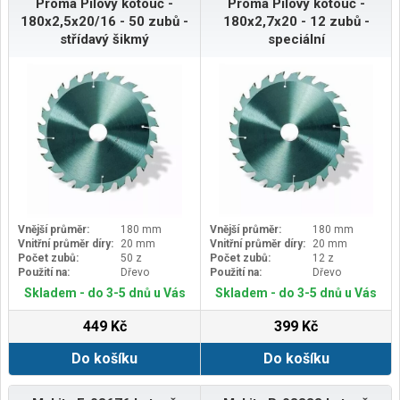
Proma Pilový kotouč -
Proma Pilový kotouč -
180x2,5x20/16 - 50 zubů -
180x2,7x20 - 12 zubů -
střídavý šikmý
speciální
Vnější průměr:
180 mm
Vnější průměr:
180 mm
Vnitřní průměr díry:
20 mm
Vnitřní průměr díry:
20 mm
Počet zubů:
50 z
Počet zubů:
12 z
Použití na:
Dřevo
Použití na:
Dřevo
Skladem - do 3-5 dnů u Vás
Skladem - do 3-5 dnů u Vás
449 Kč
399 Kč
Do košíku
Do košíku