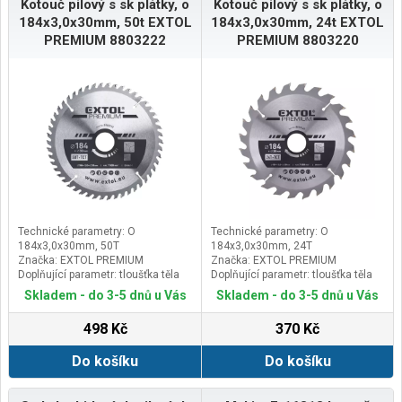
Kotouč pilový s sk plátky, o
Kotouč pilový s sk plátky, o
184x3,0x30mm, 50t EXTOL
184x3,0x30mm, 24t EXTOL
PREMIUM 8803222
PREMIUM 8803220
Technické parametry: O
Technické parametry: O
184x3,0x30mm, 50T
184x3,0x30mm, 24T
Značka: EXTOL PREMIUM
Značka: EXTOL PREMIUM
Doplňující parametr: tloušťka těla
Doplňující parametr: tloušťka těla
kotouče 2,2mm, max.ot. 7000/min.
kotouče 2,2mm, max.ot. 7000/min.
Skladem - do 3-5 dnů u Vás
Skladem - do 3-5 dnů u Vás
498 Kč
370 Kč
Do košíku
Do košíku