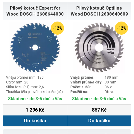
Pilový kotouč Expert for
Pilový kotouč Optiline
Wood BOSCH 2608644030
Wood BOSCH 2608640609
-12%
-12%
Vnější průměr mm: 180
Vnější průměr:
180 mm
Otvor mm: 20
Vnitřní průměr díry:
30 mm
Šířka řezu (b1) mm: 2,6
Počet zubů:
36 z
Tloušťka těla pilového kotouče (b2)
Použití na:
Dřevo
mm: 1,6
Skladem - do 3-5 dnů u Vás
Skladem - do 3-5 dnů u Vás
1 296 Kč
867 Kč
Do košíku
Do košíku