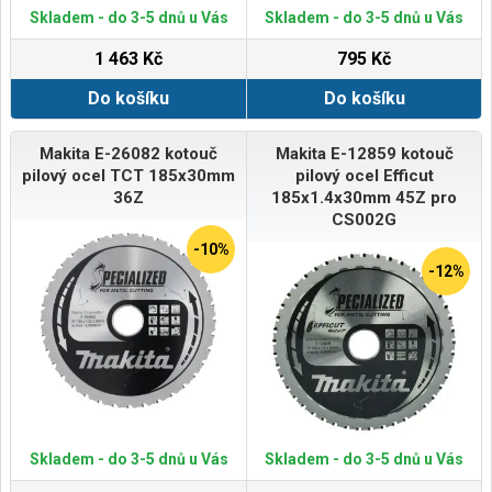
Skladem - do 3-5 dnů u Vás
Skladem - do 3-5 dnů u Vás
1 463 Kč
795 Kč
Do košíku
Do košíku
Makita E-26082 kotouč
Makita E-12859 kotouč
pilový ocel TCT 185x30mm
pilový ocel Efficut
36Z
185x1.4x30mm 45Z pro
CS002G
-10%
-12%
Skladem - do 3-5 dnů u Vás
Skladem - do 3-5 dnů u Vás