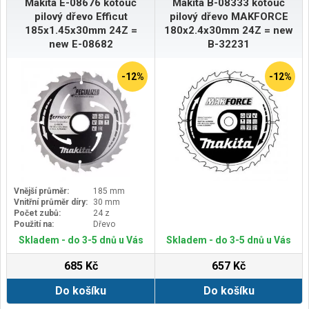
Makita E-08676 kotouč
Makita B-08333 kotouč
pilový dřevo Efficut
pilový dřevo MAKFORCE
185x1.45x30mm 24Z =
180x2.4x30mm 24Z = new
new E-08682
B-32231
-12%
-12%
Vnější průměr:
185 mm
Vnitřní průměr díry:
30 mm
Počet zubů:
24 z
Použití na:
Dřevo
Skladem - do 3-5 dnů u Vás
Skladem - do 3-5 dnů u Vás
685 Kč
657 Kč
Do košíku
Do košíku