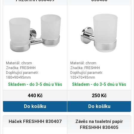
Materiál: chrom
Materiál: chrom
Značka: FRESHHH
Značka: FRESHHH
Doplňující parametr:
Doplňující parametr:
180×90×95mm
105×70×95mm
Skladem - do 3-5 dnů u Vás
Skladem - do 3-5 dnů u Vás
440 Kč
250 Kč
Do košíku
Do košíku
Háček FRESHHH 830407
Závěs na toaletní papír
FRESHHH 830405