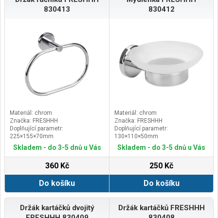
830413
830412
Materiál: chrom
Materiál: chrom
Značka: FRESHHH
Značka: FRESHHH
Doplňující parametr:
Doplňující parametr:
225×155×70mm
130×110×50mm
Skladem - do 3-5 dnů u Vás
Skladem - do 3-5 dnů u Vás
360 Kč
250 Kč
Do košíku
Do košíku
Držák kartáčků dvojitý
Držák kartáčků FRESHHH
FRESHHH 830409
830408