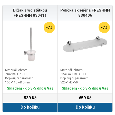
Držák s wc štětkou
Polička skleněná FRESHHH
FRESHHH 830411
830406
-7%
-7%
Materiál: chrom
Materiál: chrom
Značka: FRESHHH
Značka: FRESHHH
Doplňující parametr:
Doplňující parametr:
150×115×410mm
525×145×50mm
Skladem - do 3-5 dnů u Vás
Skladem - do 3-5 dnů u Vás
539 Kč
659 Kč
Do košíku
Do košíku