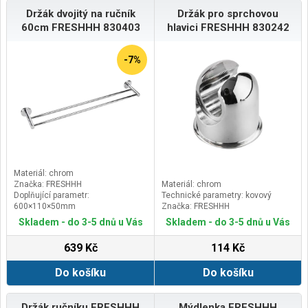
Držák dvojitý na ručník
Držák pro sprchovou
60cm FRESHHH 830403
hlavici FRESHHH 830242
-7%
Materiál: chrom
Značka: FRESHHH
Materiál: chrom
Doplňující parametr:
Technické parametry: kovový
600×110×50mm
Značka: FRESHHH
Skladem - do 3-5 dnů u Vás
Skladem - do 3-5 dnů u Vás
639 Kč
114 Kč
Do košíku
Do košíku
Držák ručníku FRESHHH
Mýdlenka FRESHHH