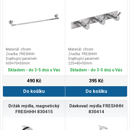
Materiál: chrom
Materiál: chrom
Značka: FRESHHH
Značka: FRESHHH
Doplňující parametr:
Doplňující parametr:
600×70×50mm
225×45×35mm
Skladem - do 3-5 dnů u Vás
Skladem - do 3-5 dnů u Vás
490 Kč
395 Kč
Do košíku
Do košíku
Držák mýdla, magnetický
Dávkovač mýdla FRESHHH
FRESHHH 830415
830414