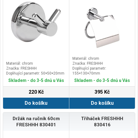
Materiál: chrom
Materiál: chrom
Značka: FRESHHH
Značka: FRESHHH
Doplňující parametr:
Doplňující parametr: 50×50×20mm
155×130×70mm
Skladem - do 3-5 dnů u Vás
Skladem - do 3-5 dnů u Vás
220 Kč
395 Kč
Do košíku
Do košíku
Držák na ručník 60cm
Tříháček FRESHHH
FRESHHH 830401
830416