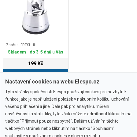
Značka: FRESHHH
Skladem - do 3-5 dnů u Vás
199 Kč
Do košíku
Nastavení cookies na webu Elespo.cz
Tyto stránky společnosti Elespo používají cookies pro nezbytné
funkce jako je např. uložení položek v nákupním košíku, uchování
vašeho přihlášení a jiné. Dále pak pro analytiku, měření
návštěvnosti a statistiky, tyto však můžete odmítnout kliknutím na
tlačítko "Přijmout pouze nezbytné". Dalším užíváním těchto
webových stránek nebo kliknutím na tlačítko "Souhlasím"
Všechny značky
souhlasíte s používáním cookies v plném rozsahu.