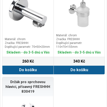
Materiál: chrom
Materiál: chrom
Značka: FRESHHH
Značka: FRESHHH
Doplňující parametr:
Doplňující parametr: 70×50×20mm
110×70×155mm
Skladem - do 3-5 dnů u Vás
Skladem - do 3-5 dnů u Vás
260 Kč
340 Kč
Do košíku
Do košíku
Držák pro sprchovou
hlavici, přísavný FRESHHH
830419