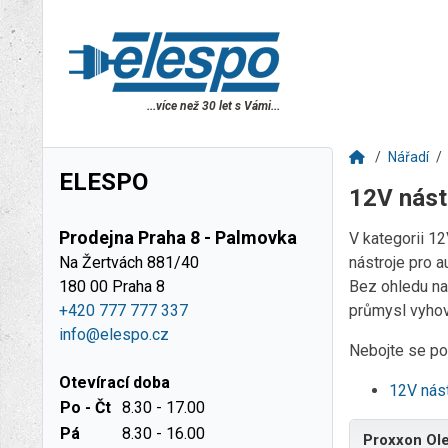
...více než 30 let s Vámi...
Nářadí
ELESPO
12V nást
Prodejna Praha 8 - Palmovka
V kategorii 1
Na Žertvách 881/40
nástroje pro 
180 00 Praha 8
Bez ohledu na 
+420 777 777 337
průmysl vyhov
info@elespo.cz
Nebojte se pou
Otevírací doba
12V nás
Po - Čt
8.30 - 17.00
Pá
8.30 - 16.00
Proxxon Ole