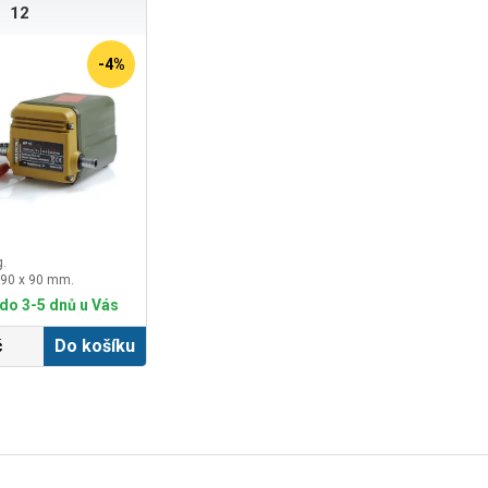
12
-4%
g.
 90 x 90 mm.
do 3-5 dnů u Vás
č
Do košíku