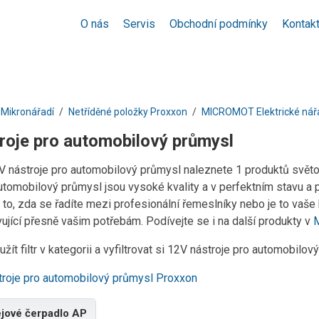
O nás
Servis
Obchodní podmínky
Kontak
Mikronářadí
Netříděné položky Proxxon
MICROMOT Elektrické nář
roje pro automobilový průmysl
2V nástroje pro automobilový průmysl naleznete 1 produktů svět
automobilový průmysl jsou vysoké kvality a v perfektním stavu a 
to, zda se řadíte mezi profesionální řemeslníky nebo je to vaše
ující přesně vašim potřebám. Podívejte se i na další produkty v
M
žít filtr v kategorii a vyfiltrovat si 12V nástroje pro automobil
troje pro automobilový průmysl Proxxon
jové čerpadlo AP