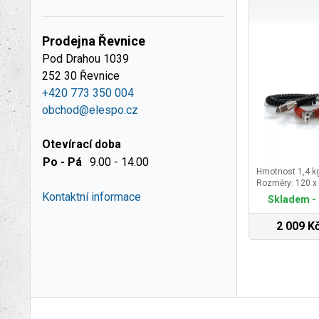
Prodejna Řevnice
Pod Drahou 1039
252 30 Řevnice
+420 773 350 004
obchod@elespo.cz
Otevírací doba
Po - Pá
9.00 - 14.00
Hmotnost 1,4 k
Rozměry: 120 x
Kontaktní informace
Skladem - 
2 009 K