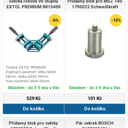
Svěrka rohová 90 stupňů
Přídavný blok pro MSZ 140
EXTOL PREMIUM 8815400
1790022 Schweißkraft
-6%
-13%
Značka: EXTOL PREMIUM
Doplňující parametr: šířka čelistí
68mm, výška čelistí 30mm,
max.rozevření čelistí 65mm
Skladem - do 3-5 dnů u Vás
Skladem - do 3-5 dnů u Vás
529 Kč
101 Kč
Do košíku
Do košíku
Přídavný blok pro svěrky
Pár svěrek BOSCH