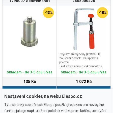
1790007 Schweißkraft
2608000426
-13%
-10%
Zvýraznění výhody (krátké): K
zajištění obrobku ve správné
poloze
Text s tvrzením o výkonnosti: K
zajištění obrobku ve správné
Skladem - do 3-5 dnů u Vás
Skladem - do 3-5 dnů u Vás
poloze
(Verze), klíčový důvod RTB: Nejsou
135 Kč
1 072 Kč
vhodné k použití jako běžné G-
svěrky, určeno pouze k instalaci
Do košíku
Do košíku
vodicích lišt FSN 70 a FSN 140.
Text k produktu, příslušenství,
Nastavení cookies na webu Elespo.cz
šedé: Dvojice šroubových svěrek k
FSN 70, FSN 140
Tyto stránky společnosti Elespo používají cookies pro nezbytné
funkce jako je např. uložení položek v nákupním košíku, uchování