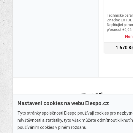
Technické para
Značka: EXTOL
Doplňující para
přesnost ±0,0
přesnost ±0,03
Nen
3V typ CR2032, 
kazetě
1 670 K
Nastavení cookies na webu Elespo.cz
Tyto stránky společnosti Elespo používají cookies pro nezbytné
návštěvnosti a statistiky, tyto však můžete odmítnout kliknut
používáním cookies v plném rozsahu.