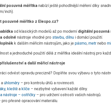
tální posuvná měřítka
nabízí ještě pohodlnější měření díky snadn
m/inch).
at posuvné měřítko z Elespo.cz?
nabídka
od klasických modelů až po moderní
digitální posuvná
a odolné
nástroje vhodné pro
stavbu, dílnu
i domácí použití.
doplněk
k dalším měřicím nástrojům, jako je
pásmo
,
metr
nebo
mi
nost a jednoduché použití dělá z měřítka ideální nástroj pro každ
íslušenství a další měřicí nástroje
ráci odvést opravdu precizně? Doplňte svou výbavu o tyto nástro
a
úhloměry
– pro kontrolu úhlů a rovinnosti.
áky
,
kleště
a
klíče
– nezbytné vybavení každé dílny.
a nástroje – ostřičky
– pro udržení ostrosti vašich nástrojů.
 pro přesné opracování materiálu.