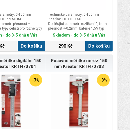
parametry: 0-150mm
Technické parametry: 0-150mm
TOL PREMIUM
Značka: EXTOL CRAFT
arametr: přesnost ±
Doplňující parametr: rozlišení 0,1mm,
typy čelistí pro různé typy
přesnost +-0,2mm, baterie 1,5V typ
bkoměr, baleno v plastové
LR44H, baleno v plastovém pouzdru
 - do 3-5 dnů u Vás
Skladem - do 3-5 dnů u Vás
Kč
Do košíku
290 Kč
Do košíku
ěřítko digitální 150
Posuvné měřítko nerez 150
eator KRTH70704
mm Kreator KRTH70703
-7%
-3%