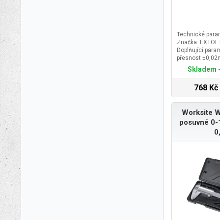
Technické para
Značka: EXTOL
Doplňující para
přesnost ±0,0
přesnost ±0,03
Skladem -
3V typ CR2032, 
kazetě
768 Kč
Worksite W
posuvné 0-
0