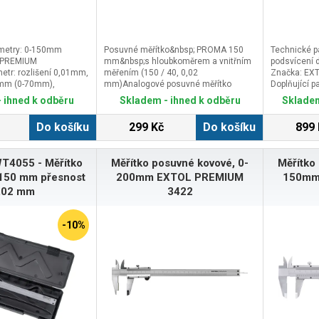
metry: 0-150mm
Posuvné měřítko&nbsp; PROMA 150
Technické p
 PREMIUM
mm&nbsp;s hloubkoměrem a vnitřním
podsvícení d
metr: rozlišení 0,01mm,
měřením (150 / 40, 0,02
Značka: EX
2mm (0-70mm),
mm)Analogové posuvné měřítko
Doplňující p
mm (>70mm), baterie
PROMA 150 mm se zvýšeným
přesnost ±
 ihned k odběru
Skladem - ihned k odběru
Skladem
baleno v plastové
jezdcem a plochým hloubkoměrem je
přesnost ±0
na zadní straně vybaveno tabulkou
3V typ CR20
Do košíku
299 Kč
Do košíku
899 
závitů.Hlavní výhody
kazetě
Plně stavitelná posuvová
část&nbsp;Délka měření 0 - 150
T4055 - Měřítko
Měřítko posuvné kovové, 0-
Měřítko
mm&nbsp;Dvě měrné
stupnicePřesnost metrické&nbsp;
150 mm přesnost
200mm EXTOL PREMIUM
150mm
stupnice 0,02 mm&nbsp;Přesnost
,02 mm
3422
palcové stupnice 0,001
in&nbsp;Baleno v odolné krabičce
-10%