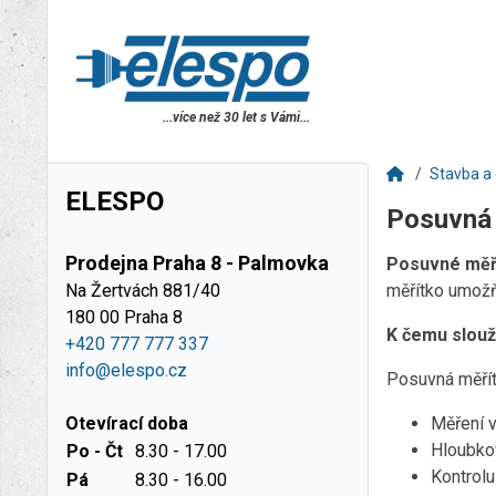
...více než 30 let s Vámi...
Stavba a 
ELESPO
Posuvná 
Prodejna Praha 8 - Palmovka
Posuvné měř
Na Žertvách 881/40
měřítko umožňu
180 00 Praha 8
K čemu slouž
+420 777 777 337
info@elespo.cz
Posuvná měřítk
Otevírací doba
Měření v
Hloubkov
Po - Čt
8.30 - 17.00
Kontrolu
Pá
8.30 - 16.00