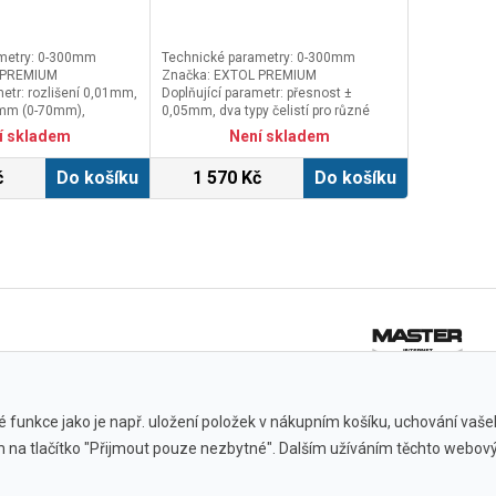
metry: 0-300mm
Technické parametry: 0-300mm
 PREMIUM
Značka: EXTOL PREMIUM
metr: rozlišení 0,01mm,
Doplňující parametr: přesnost ±
2mm (0-70mm),
0,05mm, dva typy čelistí pro různé
mm (>70mm), baterie
typy měření, hloubkoměr, baleno v
í skladem
Není skladem
baleno v plastové
plastové kazetě
č
Do košíku
1 570 Kč
Do košíku
 funkce jako je např. uložení položek v nákupním košíku, uchování vašeho
ím na tlačítko "Přijmout pouze nezbytné". Dalším užíváním těchto webový
Všechny značky