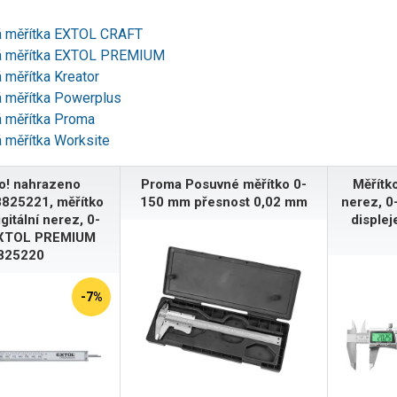
 měřítka EXTOL CRAFT
á měřítka EXTOL PREMIUM
 měřítka Kreator
 měřítka Powerplus
 měřítka Proma
 měřítka Worksite
o! nahrazeno
Proma Posuvné měřítko 0-
Měřítko
825221, měřítko
150 mm přesnost 0,02 mm
nerez, 0
gitální nerez, 0-
disple
XTOL PREMIUM
825220
-7%