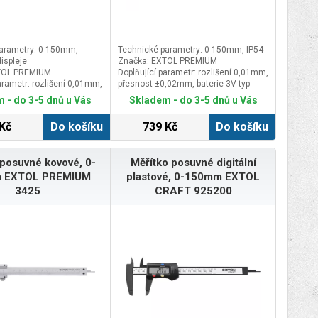
arametry: 0-150mm,
Technické parametry: 0-150mm, IP54
ispleje
Značka: EXTOL PREMIUM
TOL PREMIUM
Doplňující parametr: rozlišení 0,01mm,
arametr: rozlišení 0,01mm,
přesnost ±0,02mm, baterie 3V typ
0,02mm (0-70mm),
CR1632, baleno v plastové kazetě
 - do 3-5 dnů u Vás
Skladem - do 3-5 dnů u Vás
,03mm (>70mm), baterie
32, baleno v plastové
Kč
Do košíku
739 Kč
Do košíku
 posuvné kovové, 0-
Měřítko posuvné digitální
 EXTOL PREMIUM
plastové, 0-150mm EXTOL
3425
CRAFT 925200