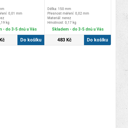
 mm
Délka: 150 mm
ření: 0,01 mm
Přesnost měření: 0,02 mm
rez
Materiál: nerez
,19 kg
Hmotnost: 0,17 kg
 - do 3-5 dnů u Vás
Skladem - do 3-5 dnů u Vás
Kč
Do košíku
483 Kč
Do košíku