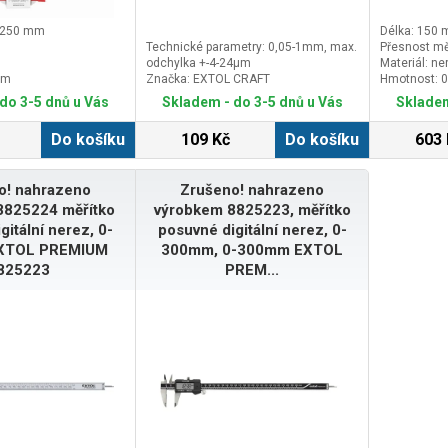
: 250 mm
Délka: 150
Technické parametry: 0,05-1mm, max.
Přesnost mě
odchylka +-4-24μm
Materiál: ne
mm
Značka: EXTOL CRAFT
Hmotnost: 0
do 3-5 dnů u Vás
Skladem - do 3-5 dnů u Vás
Skladem
Do košíku
109 Kč
Do košíku
603 
o! nahrazeno
Zrušeno! nahrazeno
8825224 měřítko
výrobkem 8825223, měřítko
gitální nerez, 0-
posuvné digitální nerez, 0-
XTOL PREMIUM
300mm, 0-300mm EXTOL
825223
PREM...