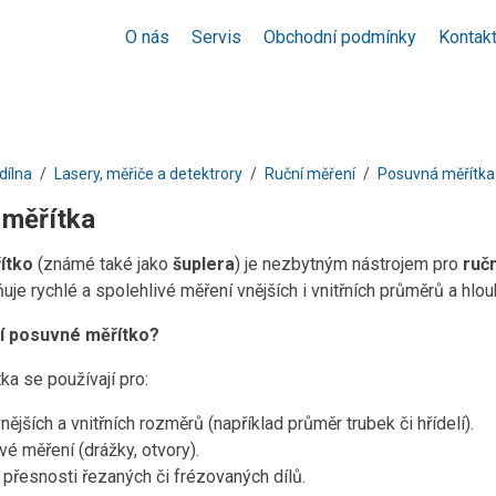
O nás
Servis
Obchodní podmínky
Kontak
dílna
Lasery, měřiče a detektrory
Ruční měření
Posuvná měřítka
měřítka
ítko
(známé také jako
šuplera
) je nezbytným nástrojem pro
ruč
je rychlé a spolehlivé měření vnějších i vnitřních průměrů a hlou
í posuvné měřítko?
a se používají pro:
nějších a vnitřních rozměrů (například průměr trubek či hřídelí).
é měření (drážky, otvory).
 přesnosti řezaných či frézovaných dílů.