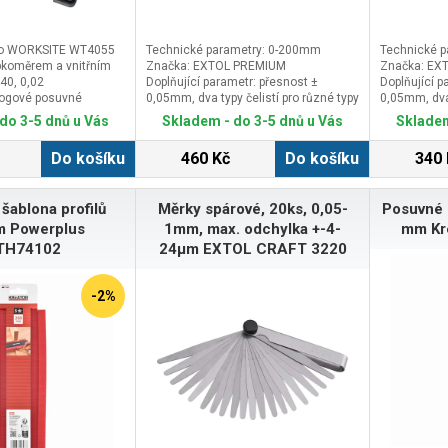
ko WORKSITE WT4055
Technické parametry: 0-200mm
Technické 
koměrem a vnitřním
Značka: EXTOL PREMIUM
Značka: EX
40, 0,02
Doplňující parametr: přesnost ±
Doplňující p
ogové posuvné
0,05mm, dva typy čelistí pro různé typy
0,05mm, dva 
5 150 mm se
měření, hloubkoměr, baleno v plastové
měření, hlou
do 3-5 dnů u Vás
Skladem - do 3-5 dnů u Vás
Skladem
cem a plochým
kazetě
kazetě
e na zadní straně
Do košíku
460 Kč
Do košíku
340 
ou závitů.&nbsp;Hlavní
čním šroubemPlně
šablona profilů
Měrky spárové, 20ks, 0,05-
Posuvné m
vová část&nbsp;Délka
 mm&nbsp;Metrická
 Powerplus
1mm, max. odchylka +-4-
mm Kr
&nbsp;Přesnost
TH74102
24μm EXTOL CRAFT 3220
ce 0,02
 v odolné krabičce
-2%