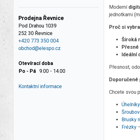
Moderní
digi
jednotkami (m
Prodejna Řevnice
Pod Drahou 1039
Proč si vybr
252 30 Řevnice
Široká 
+420 773 350 004
Přesné 
obchod@elespo.cz
Ideální
Otevírací doba
Přesnost, odol
Po - Pá
9.00 - 14.00
Doporučené př
Kontaktní informace
Chcete svou p
Úhelníky
Šroubov
Brusky n
Frézky
–