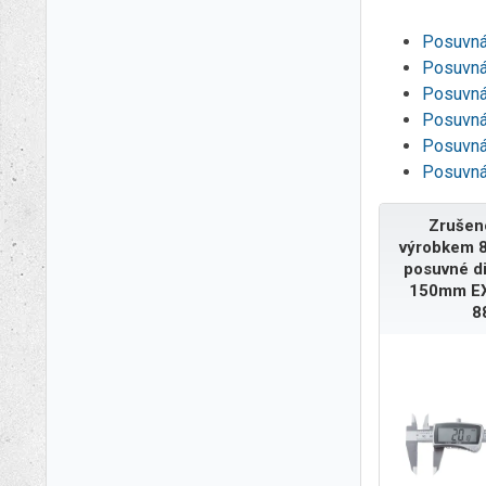
Posuvná
Posuvn
Posuvná
Posuvná
Posuvná
Posuvná
Zrušen
výrobkem 8
posuvné di
150mm E
8