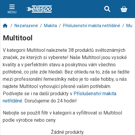
MENU
Nezařazené
Makita
Příslušenství makita netříděné
Mult
Multitool
V kategorii Multitool naleznete 38 produktů světoznámých
značek, ze kterých si vyberete! Naše Multitool jsou vysoké
kvality a v perfektním stavu a poskytnou vám všechno
potřebné, co jste zde hledali. Bez ohledu na to, zda se řadíte
mezi profesionální řemeslníky nebo je to vaše hobby, u nás
najdete Multitool vyhovující přesně vašim potřebám.
Podívejte se i na další produkty v
Příslušenství makita
netříděné
. Doručujeme do 24 hodin!
Nebojte se použít filtr v kategorii a vyfiltrovat si Multitool
podle výrobce nebo ceny.
Žádné produkty.