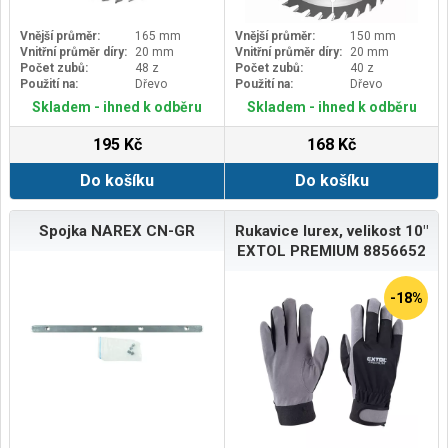
Vnější průměr:
165 mm
Vnější průměr:
150 mm
Vnitřní průměr díry:
20 mm
Vnitřní průměr díry:
20 mm
Počet zubů:
48 z
Počet zubů:
40 z
Použití na:
Dřevo
Použití na:
Dřevo
Skladem - ihned k odběru
Skladem - ihned k odběru
195 Kč
168 Kč
Do košíku
Do košíku
Spojka NAREX CN-GR
Rukavice lurex, velikost 10"
EXTOL PREMIUM 8856652
-18%