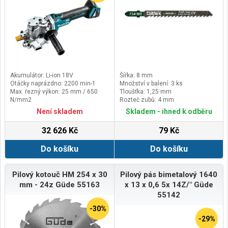
Akumulátor: Li-ion 18V
Šířka: 8 mm
Otáčky naprázdno: 2200 min-1
Množství v balení: 3 ks
Max. řezný výkon: 25 mm / 650
Tloušťka: 1,25 mm
N/mm2
Rozteč zubů: 4 mm
Průměr kotouče: 110 mm
Není skladem
Skladem - ihned k odběru
32 626 Kč
79 Kč
Do košíku
Do košíku
Pilový kotouč HM 254 x 30
Pilový pás bimetalový 1640
mm - 24z Güde 55163
x 13 x 0,6 5x 14Z/" Güde
55142
-30%
-29%