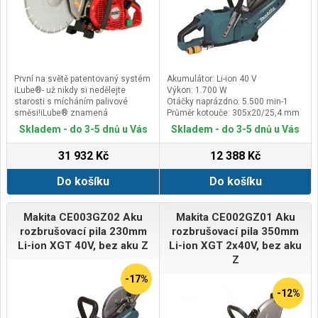
První na světě patentovaný systém
Akumulátor: Li-ion 40 V
iLube®- už nikdy si nedělejte
Výkon: 1.700 W
starosti s mícháním palivové
Otáčky naprázdno: 5.500 min-1
směsi!iLube® znamená
Průměr kotouče: 305x20/25,4 mm
“inteligentní mazání”. Jde o SOLO
Skladem - do 3-5 dnů u Vás
Skladem - do 3-5 dnů u Vás
patentovaný systém
samostatného motorového paliva
31 932 Kč
12 388 Kč
pro model rozbrušovací pily SOLO
881. Elektronické čerpadlo dodá
Do košíku
Do košíku
správné množství dvoutaktního
oleje naměřeného tak, aby
vyhovělo rychlosti motoru do paliva
ze samostatné nádrže na olej o
Makita CE003GZ02 Aku
Makita CE002GZ01 Aku
objemu 0,32 litrů. Stroj si tak sám
rozbrušovací pila 230mm
rozbrušovací pila 350mm
elektronicky míchá směs oleje a
Li-ion XGT 40V, bez aku Z
Li-ion XGT 2x40V, bez aku
paliva!Rozbrušovací pily SOLO
Z
(určené pro použití kotoučů s Ø 350
mm) se bez problému prořežou
-17%
betonem, ocelí, asfaltem, litinou
-12%
nebo kamenem. Jedná se tedy o
zcela univerzální stroj.