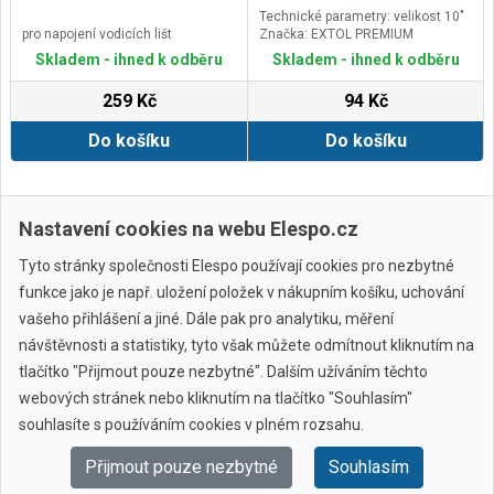
Technické parametry: velikost 10"
pro napojení vodicích lišt
Značka: EXTOL PREMIUM
Skladem - ihned k odběru
Skladem - ihned k odběru
259 Kč
94 Kč
Do košíku
Do košíku
Další ›
Poslední »
Nastavení cookies na webu Elespo.cz
Tyto stránky společnosti Elespo používají cookies pro nezbytné
funkce jako je např. uložení položek v nákupním košíku, uchování
vašeho přihlášení a jiné. Dále pak pro analytiku, měření
návštěvnosti a statistiky, tyto však můžete odmítnout kliknutím na
tlačítko "Přijmout pouze nezbytné". Dalším užíváním těchto
webových stránek nebo kliknutím na tlačítko "Souhlasím"
Všechny značky
souhlasíte s používáním cookies v plném rozsahu.
Přijmout pouze nezbytné
Souhlasím
© 2010 - 2026 Elespo.cz