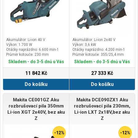
Akumulátor: Li-ion 40 V
Akumulátor: Li-ion 2x40 V
Výkon: 1.700 W
Výkon: 3,6 kW
Otáčky naprázdno: 6.600 min-1
Otáčky naprázdno: 4.200 min-1
Průměr kotouče: 230 mm
Průměr kotouče: 355/25,4 mm
Skladem - do 3-5 dnů u Vás
Skladem - do 3-5 dnů u Vás
11 842 Kč
27 333 Kč
Do košíku
Do košíku
Makita CE001GZ Aku
Makita DCE090ZX1 Aku
rozbrušovací pila 350mm
rozbrušovací pila 230mm,
Li-ion XGT 2x40V, bez aku
Li-ion LXT 2x18V,bez aku
Z
Z
-12%
-12%