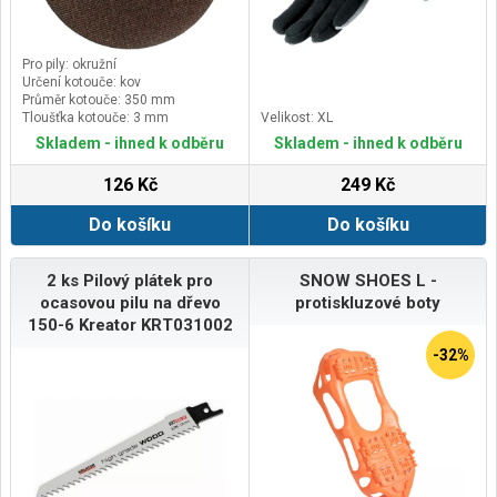
Pro pily: okružní
Určení kotouče: kov
Průměr kotouče: 350 mm
Tloušťka kotouče: 3 mm
Velikost: XL
Skladem - ihned k odběru
Skladem - ihned k odběru
126 Kč
249 Kč
Do košíku
Do košíku
2 ks Pilový plátek pro
SNOW SHOES L -
ocasovou pilu na dřevo
protiskluzové boty
150-6 Kreator KRT031002
-32%