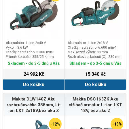
Akumulátor: Li-ion 2x40 V
Akumulátor: Li-ion 2x18 V
Výkon: 3,6 kW
Otáčky naprázdno: 6.600 min-1
Otáčky naprázdno: 5.300 min-1
Max. řezný výkon: 88 mm
Průměr kotouče: 355/25,4 mm
Rozbrušovací kotouč (O): 230 mm
Skladem - do 3-5 dnů u Vás
Skladem - do 3-5 dnů u Vás
24 992 Kč
15 340 Kč
Do košíku
Do košíku
Makita DLW140Z Aku
Makita DSC163ZK Aku
rozbrušovačka 355mm, Li-
střihač armatur Li-ion LXT
ion LXT 2x18V,bez aku Z
18V, bez aku Z
-12%
-13%