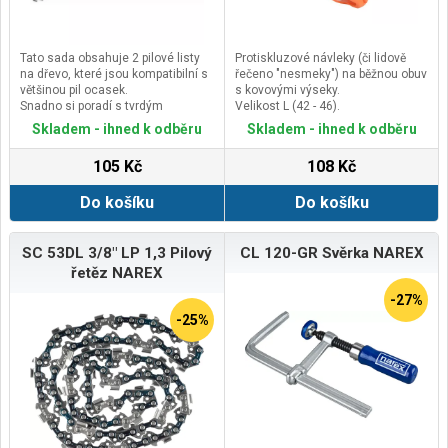
Tato sada obsahuje 2 pilové listy
Protiskluzové návleky (či lidově
na dřevo, které jsou kompatibilní s
řečeno "nesmeky") na běžnou obuv
většinou pil ocasek.
s kovovými výseky.
Snadno si poradí s tvrdým
Velikost L (42 - 46).
dřevem.Mají délku 150 mm a 6
Skladem - ihned k odběru
Skladem - ihned k odběru
zubů na palec (TPI).
105 Kč
108 Kč
Do košíku
Do košíku
SC 53DL 3/8" LP 1,3 Pilový
CL 120-GR Svěrka NAREX
řetěz NAREX
-27%
-25%