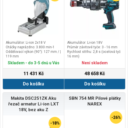
Akumulátor: Li-ion 2x18 V
Akumulátor: Li-ion 18V
Otáčky naprázdno: 3.800 min-1
Průměr závitové tyče: 3 - 16 mm
Oddělovací výkon (90°): 127 mm / ¦
Rychlost střihu: 2,8 s (ocelová tyč
119 mm
16 mm)
Oddělovací výkon (45°): 127 mm / ¦
Hmotnost: 6,3 / 6,9 kg
Skladem - do 3-5 dnů u Vás
Není skladem
106 mm
11 431 Kč
48 658 Kč
Do košíku
Do košíku
Makita DSC251ZK Aku
SBN 754 MR Pilové plátky
řezač armatur Li-ion LXT
NAREX
18V, bez aku Z
-26%
-18%