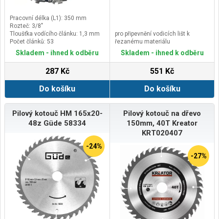
Pracovní délka (L1): 350 mm
Rozteč: 3/8"
Tloušťka vodícího článku: 1,3 mm
pro připevnění vodicích lišt k
Počet článků: 53
řezanému materiálu
Skladem - ihned k odběru
Skladem - ihned k odběru
287 Kč
551 Kč
Do košíku
Do košíku
Pilový kotouč HM 165x20-
Pilový kotouč na dřevo
48z Güde 58334
150mm, 40T Kreator
KRT020407
-24%
-27%