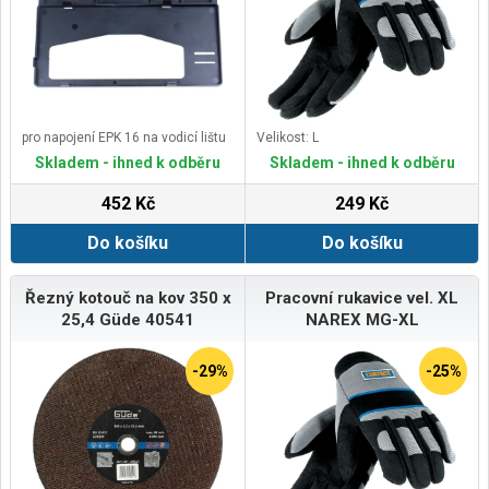
pro napojení EPK 16 na vodicí lištu
Velikost: L
Skladem - ihned k odběru
Skladem - ihned k odběru
452 Kč
249 Kč
Do košíku
Do košíku
Řezný kotouč na kov 350 x
Pracovní rukavice vel. XL
25,4 Güde 40541
NAREX MG-XL
-29%
-25%