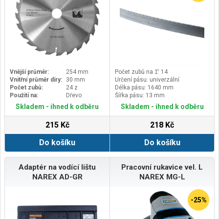
Vnější průměr:
254 mm
Počet zubů na 1̋: 14
Vnitřní průměr díry:
30 mm
Určení pásu: univerzální
Počet zubů:
24 z
Délka pásu: 1640 mm
Použití na:
Dřevo
Šířka pásu: 13 mm
Skladem - ihned k odběru
Skladem - ihned k odběru
215 Kč
218 Kč
Do košíku
Do košíku
Adaptér na vodící lištu
Pracovní rukavice vel. L
NAREX AD-GR
NAREX MG-L
-25%