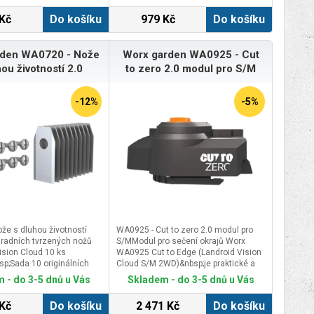
robotické sekačky AL-KO Robolinho®
Kč
Do košíku
979 Kč
Do košíku
řady 700. Kotouč je dodáván včetně
nožů. Díky dvojnožovému
mulčovacímu systému je výrazně
rden WA0720 - Nože
Worx garden WA0925 - Cut
zredukováno znečištění sekačky
trávou. Nože z tvrzené oceli mají
hou životností 2.0
to zero 2.0 modul pro S/M
dlouhou životnost a tedy delší interval
výměny. Balení obsahuje nožový
kotouč včetně namontovaných nožů -
-12%
-5%
je tedy připraven k použití.
že s dluhou životností
WA0925 - Cut to zero 2.0 modul pro
radních tvrzených nožů
S/MModul pro sečení okrajů Worx
sion Cloud 10 ks
WA0925 Cut to Edge (Landroid Vision
;Sada 10 originálních
Cloud S/M 2WD)&nbsp;je praktické a
tvrzených nožů včetně
účinné rozšíření pro robotické sekačky
 - do 3-5 dnů u Vás
Skladem - do 3-5 dnů u Vás
é jsou určeny pro robotické
Worx Landroid Vision Cloud S a M
X Vision Cloud. Pro
(2WD), které výrazně zlepšuje kvalitu
Kč
Do košíku
2 471 Kč
Do košíku
zpečného sečení je
sečení v blízkosti okrajů trávníku.