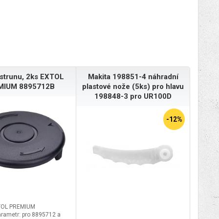
 strunu, 2ks EXTOL
Makita 198851-4 náhradní
MIUM 8895712B
plastové nože (5ks) pro hlavu
198848-3 pro UR100D
-12%
TOL PREMIUM
arametr: pro 8895712 a