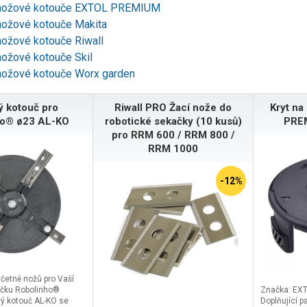
nožové kotouče EXTOL PREMIUM
nožové kotouče Makita
nožové kotouče Riwall
nožové kotouče Skil
nožové kotouče Worx garden
 kotouč pro
Riwall PRO Žací nože do
Kryt na
ho® ø23 AL-KO
robotické sekačky (10 kusů)
PRE
pro RRM 600 / RRM 800 /
RRM 1000
-12%
četně nožů pro Vaší
ačku Robolinho®
Značka: EX
vý kotouč AL-KO se
Doplňující p