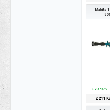
Makita 
50
Skladem - 
2 211 K