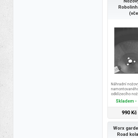
Nožový
Robolin
(vč
Náhradní nožov
namontovaného
odklízecího nož
Skladem - 
990 Kč
Worx garde
Road kola