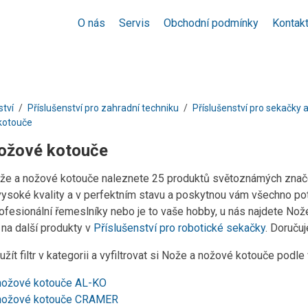
O nás
Servis
Obchodní podmínky
Kontak
ství
Příslušenství pro zahradní techniku
Příslušenství pro sekačky a
kotouče
ožové kotouče
ože a nožové kotouče naleznete 25 produktů světoznámých znače
ysoké kvality a v perfektním stavu a poskytnou vám všechno potř
rofesionální řemeslníky nebo je to vaše hobby, u nás najdete No
 na další produkty v
Příslušenství pro robotické sekačky
. Doruču
žít filtr v kategorii a vyfiltrovat si Nože a nožové kotouče podl
nožové kotouče AL-KO
nožové kotouče CRAMER