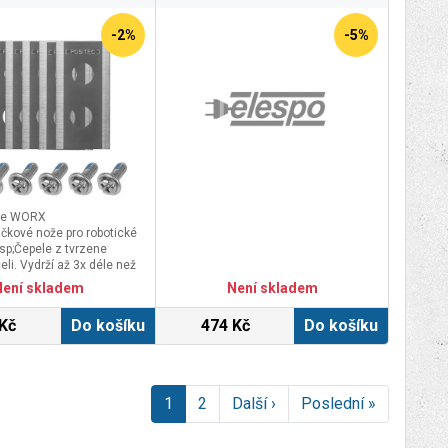
-2%
-5%
že WORX
kové nože pro robotické
sp;Čepele z tvrzene
li. Vydrží až 3x déle než
0.Hlavní výhodyNože jsou
Není skladem
Není skladem
 stačí nainstalovat šroub
otvoruMnohem delší
Kč
Do košíku
474 Kč
Do košíku
 ostrostDíky dvěma
ete změnit řeznou stranu
 životnost
Výrobci doporučují vyměnit
e za nové po 3-4 týdnech
1
2
Další ›
Poslední »