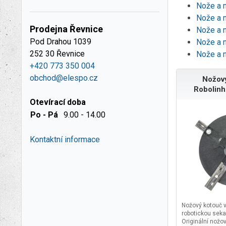
Nože a 
Nože a 
Prodejna Řevnice
Nože a 
Pod Drahou 1039
Nože a 
252 30 Řevnice
Nože a 
+420 773 350 004
obchod@elespo.cz
Nožový
Robolin
Otevírací doba
Po - Pá
9.00 - 14.00
Kontaktní informace
Nožový kotouč v
robotickou sek
Originální nožo