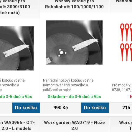
 kotouč pro
Nožový kotouč pro
Náhradn
ho® 3000/3100
Robolinho® 100/1000/1100
etně nožů)
ý kotouč včetně
Náhradní nožový kotouč včetně
 řezacího a
namontovaného řezacího a
Pro modely:
e.
odklízecího nože.
0738, 1167,
do 3-5 dnů u Vás
Skladem - do 3-5 dnů u Vás
Do košíku
990 Kč
Do košíku
215 
n WA0966 - Off-
Worx garden WA0719 - Nože
Worx 
 2.0 - L models
2.0
T