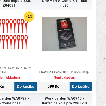
í žací čepele SKIL
CRAMER AiConic KIT 15ks
Z04031
nožů
-2%
 0078, 0701, 0711, 0712,
 1168
CRAMER AiConic KIT 15ks nožů&nbsp;
Není skladem
Není skladem
Kč
Do košíku
599 Kč
Do košíku
garden WA0789 -
Worx garden WA0940 -
vrzené nože
Kartáč na kola pro 2WD 2.0