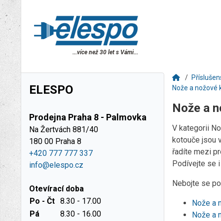
...více než 30 let s Vámi...
Příslušen
ELESPO
Nože a nožové 
Nože a n
Prodejna Praha 8 - Palmovka
V kategorii N
Na Žertvách 881/40
kotouče jsou v
180 00 Praha 8
řadíte mezi p
+420 777 777 337
Podívejte se i
info@elespo.cz
Nebojte se pou
Otevírací doba
Po - Čt
8.30 - 17.00
Nože a 
Pá
8.30 - 16.00
Nože a 