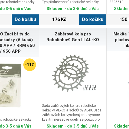
pro robotické sekačky
Typ příslušenství: robotické sekačky
8895610
 Robolinho® 1200,
do 3-5 dnů u Vás
Skladem - do 3-5 dnů u Vás
Skladem
3 W. Kotouč je
nožů. Díky
Do košíku
176 Kč
Do košíku
150 
mulčovacímu systému
ukováno znečištění
 Nože z tvrzené oceli
O Žací břity do
Záběrová kola pro
Makita 
otnost a tedy delší
. Balení obsahuje
sekačky (6 kusů)
Robolinho® Gen III AL-KO
plasto
včetně namontovaných
0 APP / RRM 650
hl
řipraven ihned k
/ 950 APP
pro
ho® 1200, 2000
423, 2323 W
-11%
Sada záběrových kol pro robotické
sekačky AL-KO a solo® by AL-KOSada
záběrových kol vyrobených z vysoce
í: robotické sekačky
kvalitní nerezové oceli lze použít pro
všechny robotické sekačky Robolinho
do 3-5 dnů u Vás
Skladem - do 3-5 dnů u Vás
Skladem
gen III. Zajišťuje vysokou trakci ve