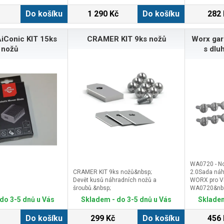
stoupání a v obtížných terénních
Do košíku
1 290 Kč
Do košíku
282 
podmínkách. Snadná montáž pomocí
přiložených montážních
šroubů.Vhodné pro modely:Robolinho
Conic KIT 15ks
CRAMER KIT 9ks nožů
Worx ga
300, 350Robolinho 500, 520,
550Robolinho 700, 822Robolinho
nožů
s dlu
1200, 1300, 1423Robolinho 2000,
2023
WA0720 - No
CRAMER KIT 9ks nožů&nbsp;
2.0Sada náh
Devět kusů náhradních nožů a
WORX pro Vi
šroubů.&nbsp;
WA0720&nbsp
náhradních 
do 3-5 dnů u Vás
Skladem - do 3-5 dnů u Vás
Skladem
šroubů, kter
sekačky WOR
Do košíku
299 Kč
Do košíku
456 
zajištění be