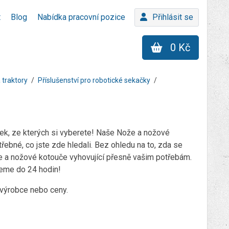
t
Blog
Nabídka pracovní pozice
Přihlásit se
0 Kč
 traktory
Příslušenství pro robotické sekačky
k, ze kterých si vyberete! Naše Nože a nožové
ebné, co jste zde hledali. Bez ohledu na to, zda se
že a nožové kotouče vyhovující přesně vašim potřebám.
jeme do 24 hodin!
e výrobce nebo ceny.