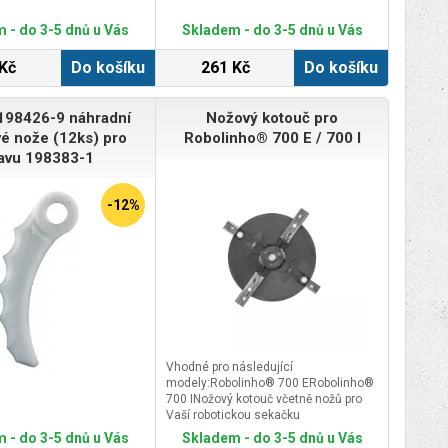
 - do 3-5 dnů u Vás
Skladem - do 3-5 dnů u Vás
Kč
Do košíku
261 Kč
Do košíku
198426-9 náhradní
Nožový kotouč pro
vé nože (12ks) pro
Robolinho® 700 E / 700 I
avu 198383-1
-12%
Vhodné pro následující
modely:Robolinho® 700 ERobolinho®
700 INožový kotouč včetně nožů pro
Vaší robotickou sekačku
Robolinho®Originální nožový kotouč
 - do 3-5 dnů u Vás
Skladem - do 3-5 dnů u Vás
AL-KO se záběrem 22 cm pro