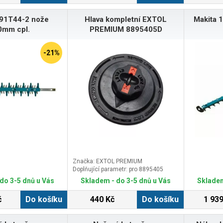
důležité vy
šrouby souč
191T44-2 nože
Hlava kompletní EXTOL
Makita 
se ujistěte,
otáčet bez 
0mm cpl.
PREMIUM 8895405D
výhody
Robustní, p
čepele,zajiš
-21%
střih a tím 
trávníku. Za
sečení běhe
Materiál: ne
Vhodné pro:
Vision Clou
Značka: EXTOL PREMIUM
Doplňující parametr: pro 8895405
do 3-5 dnů u Vás
Skladem - do 3-5 dnů u Vás
Skladem
č
Do košíku
440 Kč
Do košíku
1 939