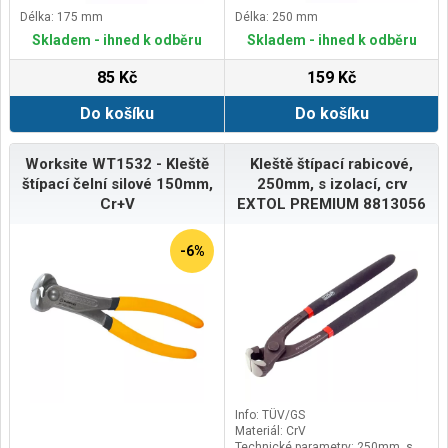
Délka: 175 mm
Délka: 250 mm
Skladem - ihned k odběru
Skladem - ihned k odběru
85 Kč
159 Kč
Do košíku
Do košíku
Worksite WT1532 - Kleště
Kleště štípací rabicové,
štípací čelní silové 150mm,
250mm, s izolací, crv
Cr+V
EXTOL PREMIUM 8813056
-6%
Info: TÜV/GS
Materiál: CrV
Technické parametry: 250mm, s