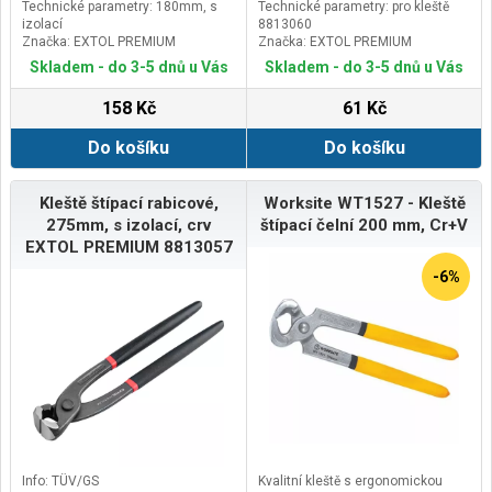
Technické parametry: 180mm, s
Technické parametry: pro kleště
izolací
8813060
Značka: EXTOL PREMIUM
Značka: EXTOL PREMIUM
Skladem - do 3-5 dnů u Vás
Skladem - do 3-5 dnů u Vás
158 Kč
61 Kč
Do košíku
Do košíku
Kleště štípací rabicové,
Worksite WT1527 - Kleště
275mm, s izolací, crv
štípací čelní 200 mm, Cr+V
EXTOL PREMIUM 8813057
-6%
Info: TÜV/GS
Kvalitní kleště s ergonomickou