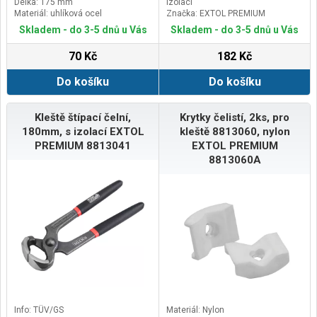
Délka: 175 mm
izolací
Materiál: uhlíková ocel
Značka: EXTOL PREMIUM
Skladem - do 3-5 dnů u Vás
Skladem - do 3-5 dnů u Vás
70 Kč
182 Kč
Do košíku
Do košíku
Kleště štípací čelní,
Krytky čelistí, 2ks, pro
180mm, s izolací EXTOL
kleště 8813060, nylon
PREMIUM 8813041
EXTOL PREMIUM
8813060A
Info: TÜV/GS
Materiál: Nylon