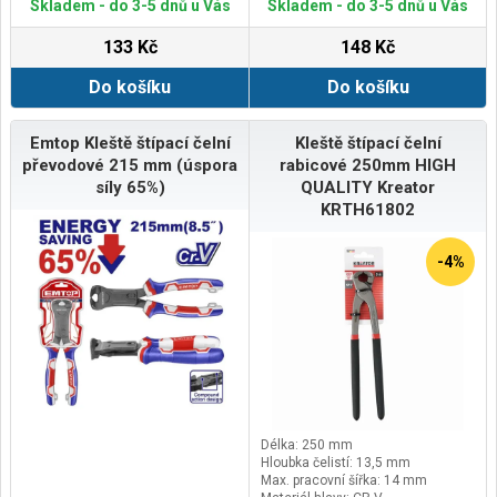
Skladem - do 3-5 dnů u Vás
Skladem - do 3-5 dnů u Vás
133 Kč
148 Kč
Do košíku
Do košíku
Emtop Kleště štípací čelní
Kleště štípací čelní
převodové 215 mm (úspora
rabicové 250mm HIGH
síly 65%)
QUALITY Kreator
KRTH61802
-4%
Délka: 250 mm
Hloubka čelistí: 13,5 mm
Max. pracovní šířka: 14 mm