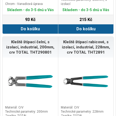
Chrom - Vanadiová úprava
izolací
Značka: EXTOL PREMIUM
Skladem - do 3-5 dnů u Vás
Skladem - do 3-5 dnů u Vás
93 Kč
215 Kč
Do košíku
Do košíku
Kleště štípací čelní, s
Kleště štípací rabicové, s
izolací, industrial, 200mm,
izolací, industrial, 228mm,
crv TOTAL THT290801
crv TOTAL THT2891
Materiál: CrV
Materiál: CrV
Technické parametry: 200mm
Technické parametry: 228mm
Značka: TOTAL
Značka: TOTAL