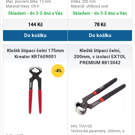
Max. pracovní šířka: 12 mm
Délka: 200 mm
Materiál hlavy: CR-V
Materiál: uhlíková ocel
Skladem - do 3-5 dnů u Vás
Skladem - do 3-5 dnů u Vás
144 Kč
78 Kč
Do košíku
Do košíku
Kleště štípací čelní 175mm
Kleště štípací čelní,
Kreator KRT609001
200mm, s izolací EXTOL
PREMIUM 8813042
-4%
Info: TÜV/GS
Technické parametry: 200mm, s