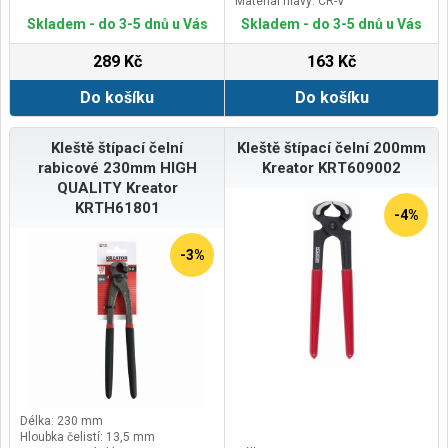
Materiál hlavy: CR-V
Skladem - do 3-5 dnů u Vás
Skladem - do 3-5 dnů u Vás
289 Kč
163 Kč
Do košíku
Do košíku
Kleště štípací čelní
Kleště štípací čelní 200mm
rabicové 230mm HIGH
Kreator KRT609002
QUALITY Kreator
KRTH61801
-4%
-3%
Délka: 230 mm
Hloubka čelistí: 13,5 mm