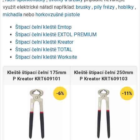
využít elektrícké nářadí například:
brusky
,
pily
frézy
,
hoblíky
,
míchadla
nebo
horkovzušné pistole
Štípací čelní kleště Emtop
Štípací čelní kleště EXTOL PREMIUM
Štípací čelní kleště Kreator
Štípací čelní kleště TOTAL
Štípací čelní kleště Worksite
Kleště štípací čelní 175mm
Kleště štípací čelní 250mm
P Kreator KRT609101
P Kreator KRT609103
-6%
-11%