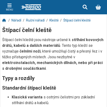
MENU
Nářadí
Ruční nářadí
Kleště
Štípací čelní kleště
Štípací čelní kleště
Štípací čelní kleště jsou nástroje určené k
stříhání kovových
drátů, kabelů a dalších materiálů
. Tento typ kleští se
vyznačuje
čelními noži
, které umožňují čistý a přesný řez i v
těžko přístupných místech. Jsou nezbytné v
elektroinstalacích, mechanických dílnách, nebo při práci
s drobnými součástkami
.
Typy a rozdíly
Standardní štípací kleště
Klasická varianta
s ostrými čelistmi pro základní
stříhání drátů a kabelů.