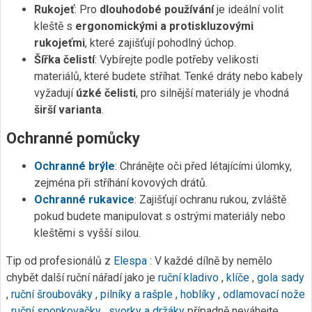
Rukojeť
: Pro
dlouhodobé používání
je ideální volit
kleště s
ergonomickými a protiskluzovými
rukojeťmi
, které zajišťují pohodlný úchop.
Šířka čelistí
: Vybírejte podle potřeby velikosti
materiálů, které budete stříhat. Tenké dráty nebo kabely
vyžadují
úzké čelisti
, pro silnější materiály je vhodná
širší varianta
.
Ochranné pomůcky
Ochranné brýle
: Chránějte oči před létajícími úlomky,
zejména při stříhání kovových drátů.
Ochranné rukavice
: Zajišťují ochranu rukou, zvláště
pokud budete manipulovat s ostrými materiály nebo
kleštěmi s vyšší silou.
Tip od profesionálů z
Elespa
: V každé dílně by nemělo
chybět další ruční nářadí jako je
ruční kladivo
,
klíče
,
gola sady
,
ruční šroubováky
,
pilníky a rašple
,
hoblíky
,
odlamovací nože
,
ruční sponkovačky
,
svorky a držáky
případně neváhejte