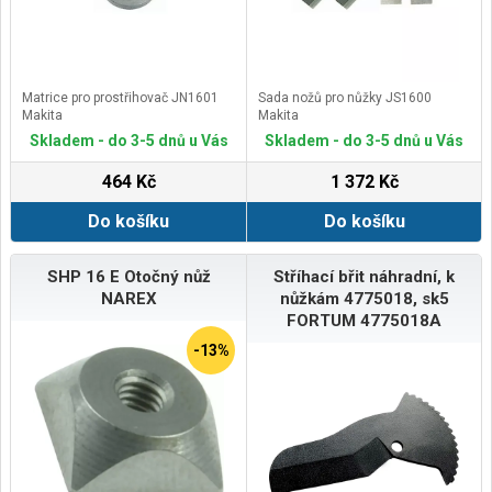
Matrice pro prostřihovač JN1601
Sada nožů pro nůžky JS1600
Makita
Makita
Skladem - do 3-5 dnů u Vás
Skladem - do 3-5 dnů u Vás
464 Kč
1 372 Kč
Do košíku
Do košíku
SHP 16 E Otočný nůž
Stříhací břit náhradní, k
NAREX
nůžkám 4775018, sk5
FORTUM 4775018A
-13%