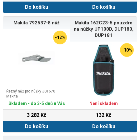
Do košíku
Do košíku
Makita 792537-8 nůž
Makita 162C23-5 pouzdro
na nůžky UP100D, DUP180,
DUP181
-12%
-10%
Řezný nůž pro nůžky JS1670
Makita
Skladem - do 3-5 dnů u Vás
Není skladem
3 282 Kč
132 Kč
Do košíku
Do košíku