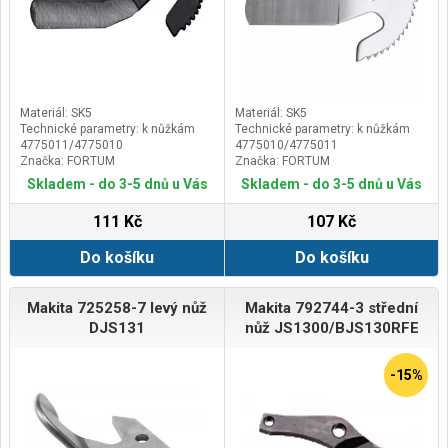
Materiál: SK5
Materiál: SK5
Technické parametry: k nůžkám
Technické parametry: k nůžkám
4775011/4775010
4775010/4775011
Značka: FORTUM
Značka: FORTUM
Skladem - do 3-5 dnů u Vás
Skladem - do 3-5 dnů u Vás
111 Kč
107 Kč
Do košíku
Do košíku
Makita 725258-7 levý nůž
Makita 792744-3 střední
DJS131
nůž JS1300/BJS130RFE
-15%