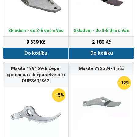
Skladem - do 3-5 dnů u Vás
Skladem - do 3-5 dnů u Vás
9 639 Kč
2 180 Kč
Do košíku
Do košíku
Makita 199169-6 čepel
Makita 792534-4 nůž
spodní na silnější větve pro
DUP361/362
-12%
-15%