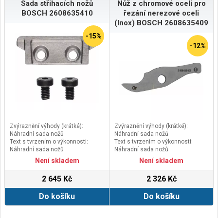
Sada střihacích nožů
Nůž z chromové oceli pro
BOSCH 2608635410
řezání nerezové oceli
(Inox) BOSCH 2608635409
-15%
-12%
Zvýraznění výhody (krátké):
Zvýraznění výhody (krátké):
Náhradní sada nožů
Náhradní sada nožů
Text s tvrzením o výkonnosti:
Text s tvrzením o výkonnosti:
Náhradní sada nožů
Náhradní sada nožů
(Verze), klíčový důvod RTB: Sada
(Verze), klíčový důvod RTB: Sada
Není skladem
Není skladem
nožů (6 kusů) je náhradní sadou
nožů (6 kusů) je náhradní sadou
ostří pro štěrbinové nůžky Bosch
ostří pro štěrbinové nůžky Bosch
2 645 Kč
2 326 Kč
Specifický důvod RTB1: Skládá se
Specifický důvod RTB1: Skládá se
ze dvou ostří a čtyř šroubů
ze dvou ostří a čtyř šroubů
Do košíku
Do košíku