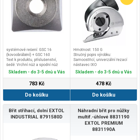
systémové rešení: GSC 16
Hmotnost: 150 G
(kovoobrábění) + GSC 160
Stručný popis výrobku:
Text k produktu, příslušenství,
Samoostřicí, univerzální řezací
šedé: Vrchní nůž a spodní nůž
nástavec IXO
Vlastnosti hlavního výrobku:
Skladem - do 3-5 dnů u Vás
Skladem - do 3-5 dnů u Vás
Snadný a rychlý zacvakávací
mechanismus
783 Kč
478 Kč
Podsekce kategorie produktů:
Systémové příslušenství IXO
Do košíku
Do košíku
Břit stříhací, dolní EXTOL
Náhradní břit pro nůžky
INDUSTRIAL 8791580D
multif.-úhlové 8831190
EXTOL PREMIUM
8831190A