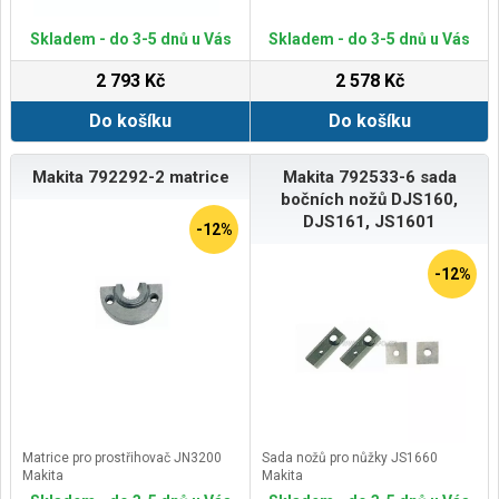
Skladem - do 3-5 dnů u Vás
Skladem - do 3-5 dnů u Vás
2 793 Kč
2 578 Kč
Do košíku
Do košíku
Makita 792292-2 matrice
Makita 792533-6 sada
bočních nožů DJS160,
DJS161, JS1601
-12%
-12%
Matrice pro prostřihovač JN3200
Sada nožů pro nůžky JS1660
Makita
Makita