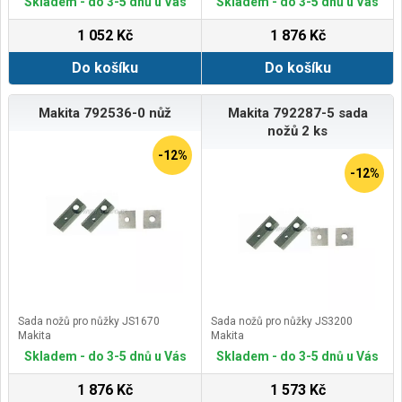
Skladem - do 3-5 dnů u Vás
Skladem - do 3-5 dnů u Vás
1 052 Kč
1 876 Kč
Do košíku
Do košíku
Makita 792536-0 nůž
Makita 792287-5 sada
nožů 2 ks
-12%
-12%
Sada nožů pro nůžky JS1670
Sada nožů pro nůžky JS3200
Makita
Makita
Skladem - do 3-5 dnů u Vás
Skladem - do 3-5 dnů u Vás
1 876 Kč
1 573 Kč