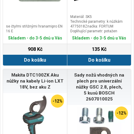
Materiál: SK5
Technické parametry: k nůžkám
se čtyřmi střižnými hranamipro EN
4775018Značka: FORTUM
16 E
Doplňující parametr: potažen
teflonem
Skladem - do 3-5 dnů u Vás
Skladem - do 3-5 dnů u Vás
908 Kč
135 Kč
Do košíku
Do košíku
Makita DTC100ZK Aku
Sady nožů vhodných na
nůžky na kabely Li-ion LXT
plech pro univerzální
18V, bez aku Z
nůžky GSC 2.8, plech,
5 kusů BOSCH
2607010025
-12%
-12%