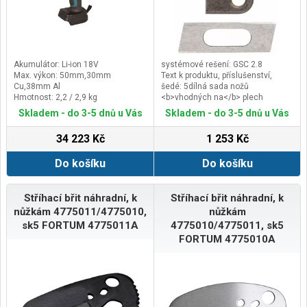
Akumulátor: Li-ion 18V
systémové rešení: GSC 2.8
Max. výkon: 50mm,30mm
Text k produktu, příslušenství,
Cu,38mm Al
šedé: 5dílná sada nožů
Hmotnost: 2,2 / 2,9 kg
<b>vhodných na</b> plech
Rozměry (DxŠxV): 116 x 197 x 363
Skladem - do 3-5 dnů u Vás
Skladem - do 3-5 dnů u Vás
mm
34 223 Kč
1 253 Kč
Do košíku
Do košíku
Stříhací břit náhradní, k
Stříhací břit náhradní, k
nůžkám 4775011/4775010,
nůžkám
sk5 FORTUM 4775011A
4775010/4775011, sk5
FORTUM 4775010A