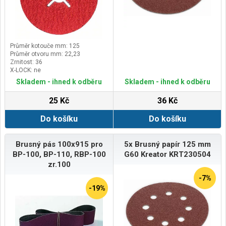
Průměr kotouče mm: 125
Průměr otvoru mm: 22,23
Zrnitost: 36
X-LOCK: ne
Skladem - ihned k odběru
Skladem - ihned k odběru
25 Kč
36 Kč
Do košíku
Do košíku
Brusný pás 100x915 pro
5x Brusný papír 125 mm
BP-100, BP-110, RBP-100
G60 Kreator KRT230504
zr.100
-7%
-19%