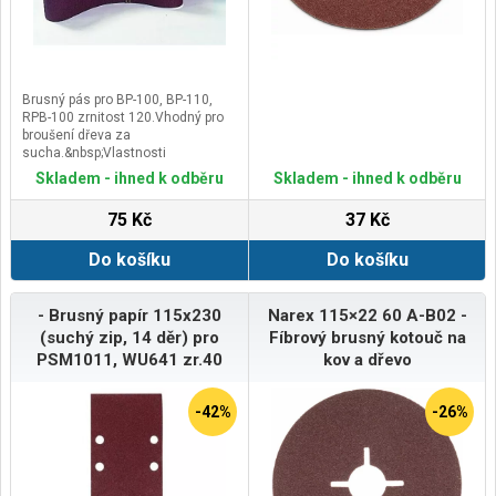
Brusný pás pro BP-100, BP-110,
RPB-100 zrnitost 120.Vhodný pro
broušení dřeva za
sucha.&nbsp;Vlastnosti
vhodný na broušení v pásových
Skladem - ihned k odběru
Skladem - ihned k odběru
bruskách&nbsp;provedení bez
děr&nbsp;podklad - plátnoposyp –
75 Kč
37 Kč
korund (polootevřená
struktura)pojivo – syntetická
Do košíku
Do košíku
pryskyřice
- Brusný papír 115x230
Narex 115×22 60 A-B02 -
(suchý zip, 14 děr) pro
Fíbrový brusný kotouč na
PSM1011, WU641 zr.40
kov a dřevo
-42%
-26%