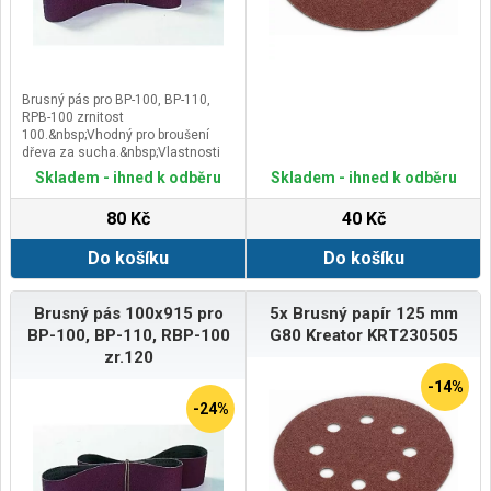
Brusný pás pro BP-100, BP-110,
RPB-100 zrnitost
100.&nbsp;Vhodný pro broušení
dřeva za sucha.&nbsp;Vlastnosti
vhodný na broušení v pásových
Skladem - ihned k odběru
Skladem - ihned k odběru
bruskách&nbsp;provedení bez
děr&nbsp;podklad -
80 Kč
40 Kč
plátno&nbsp;posyp – korund
(polootevřená
Do košíku
Do košíku
struktura)&nbsp;pojivo – syntetická
pryskyřice
Brusný pás 100x915 pro
5x Brusný papír 125 mm
BP-100, BP-110, RBP-100
G80 Kreator KRT230505
zr.120
-14%
-24%