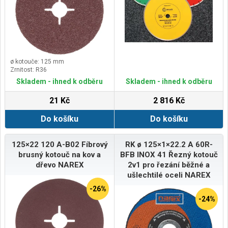
ø kotouče: 125 mm
Zrnitost: R36
Skladem - ihned k odběru
Skladem - ihned k odběru
21 Kč
2 816 Kč
Do košíku
Do košíku
125×22 120 A-B02 Fíbrový
RK ø 125×1×22.2 A 60R-
brusný kotouč na kov a
BFB INOX 41 Řezný kotouč
dřevo NAREX
2v1 pro řezání běžné a
ušlechtilé oceli NAREX
-26%
-24%