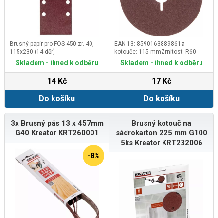
Brusný papír pro FOS-450 zr. 40,
EAN 13: 8590163889861ø
115x230 (14 děr)
kotouče: 115 mmZrnitost: R60
Skladem - ihned k odběru
Skladem - ihned k odběru
14 Kč
17 Kč
Do košíku
Do košíku
3x Brusný pás 13 x 457mm
Brusný kotouč na
G40 Kreator KRT260001
sádrokarton 225 mm G100
5ks Kreator KRT232006
-8%