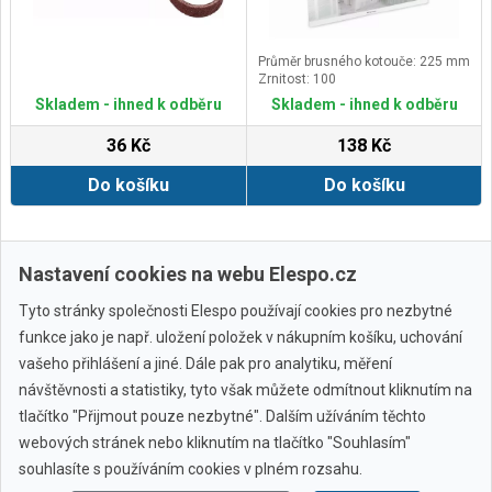
Průměr brusného kotouče: 225 mm
Zrnitost: 100
Skladem - ihned k odběru
Skladem - ihned k odběru
36 Kč
138 Kč
Do košíku
Do košíku
Další ›
Poslední »
Nastavení cookies na webu Elespo.cz
Tyto stránky společnosti Elespo používají cookies pro nezbytné
funkce jako je např. uložení položek v nákupním košíku, uchování
vašeho přihlášení a jiné. Dále pak pro analytiku, měření
návštěvnosti a statistiky, tyto však můžete odmítnout kliknutím na
tlačítko "Přijmout pouze nezbytné". Dalším užíváním těchto
webových stránek nebo kliknutím na tlačítko "Souhlasím"
Všechny značky
souhlasíte s používáním cookies v plném rozsahu.