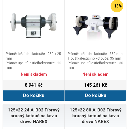
-13%
Průměr leštícího kotouče : 250 x 25
Průměr leštícího kotouče : 350 mm
mm
Tloušťkaleštícího kotouče: 35 mm
Průměr upnutí leštícíhokotouče : 20
Průměr upnutí leštícíhokotouče : 30
mm
mm
Obvodová rychlost brusného
Otáčky: 1400ot/min
Není skladem
Není skladem
kotouče: 37 m/s
Otáčky: 2850ot/min
8 941 Kč
145 261 Kč
Do košíku
Do košíku
125×22 24 A-B02 Fíbrový
125×22 80 A-B02 Fíbrový
brusný kotouč na kov a
brusný kotouč na kov a
dřevo NAREX
dřevo NAREX