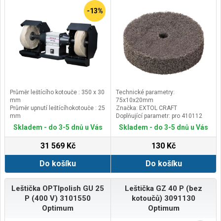
-13%
Průměr leštícího kotouče : 350 x 30
Technické parametry:
mm
75x10x20mm
Průměr upnutí leštícíhokotouče : 25
Značka: EXTOL CRAFT
mm
Doplňující parametr: pro 410112
Obvodová rychlost brusného
Skladem - do 3-5 dnů u Vás
Skladem - do 3-5 dnů u Vás
kotouče: 27 m/s
Otáčky: 1450ot/min
31 569 Kč
130 Kč
Do košíku
Do košíku
Leštička OPTIpolish GU 25
Leštička GZ 40 P (bez
P (400 V) 3101550
kotoučů) 3091130
Optimum
Optimum