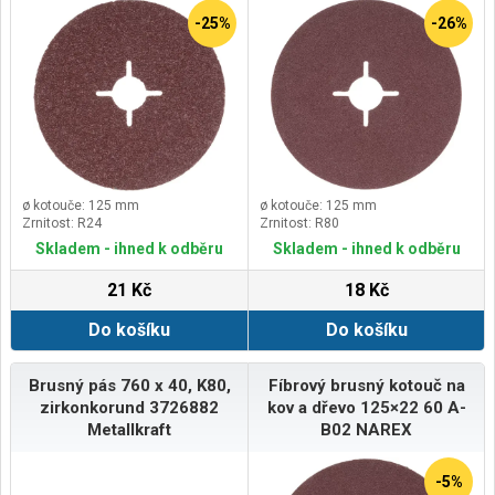
-25%
-26%
ø kotouče: 125 mm
ø kotouče: 125 mm
Zrnitost: R24
Zrnitost: R80
Skladem - ihned k odběru
Skladem - ihned k odběru
21 Kč
18 Kč
Do košíku
Do košíku
Brusný pás 760 x 40, K80,
Fíbrový brusný kotouč na
zirkonkorund 3726882
kov a dřevo 125×22 60 A-
Metallkraft
B02 NAREX
-5%