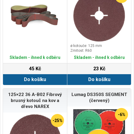
ø kotouče: 125 mm
Zrnitost: R60
Skladem - ihned k odběru
Skladem - ihned k odběru
45 Kč
23 Kč
Do košíku
Do košíku
125×22 36 A-B02 Fíbrový
Lumag DS350S SEGMENT
brusný kotouč na kov a
(červený)
dřevo NAREX
-6%
-25%