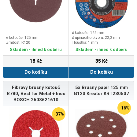
ø kotouče: 125 mm
ø kotouče: 125 mm
ø upínacího otvoru: 22,2 mm
Zrnitost: R120
Tloušťka: 1 mm
Skladem - ihned k odběru
Skladem - ihned k odběru
18 Kč
35 Kč
Do košíku
Do košíku
Fíbrový brusný kotouč
5x Brusný papír 125 mm
R780, Best for Metal + Inox
G120 Kreator KRT230507
BOSCH 2608621610
-16%
-37%