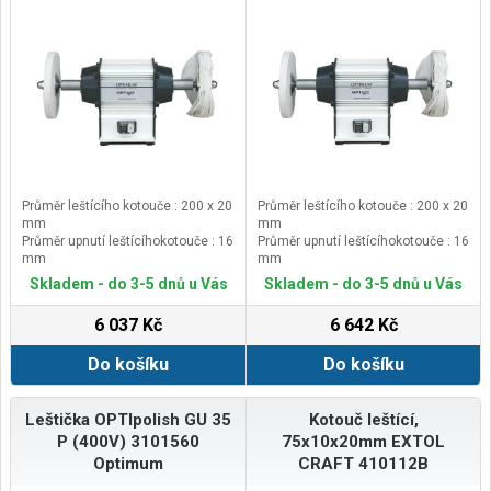
Průměr leštícího kotouče : 200 x 20
Průměr leštícího kotouče : 200 x 20
mm
mm
Průměr upnutí leštícíhokotouče : 16
Průměr upnutí leštícíhokotouče : 16
mm
mm
Otáčky: 2850ot/min
Otáčky: 2850ot/min
Skladem - do 3-5 dnů u Vás
Skladem - do 3-5 dnů u Vás
Příkon: 600 W
Příkon: 600 W
6 037 Kč
6 642 Kč
Do košíku
Do košíku
Leštička OPTIpolish GU 35
Kotouč leštící,
P (400V) 3101560
75x10x20mm EXTOL
Optimum
CRAFT 410112B