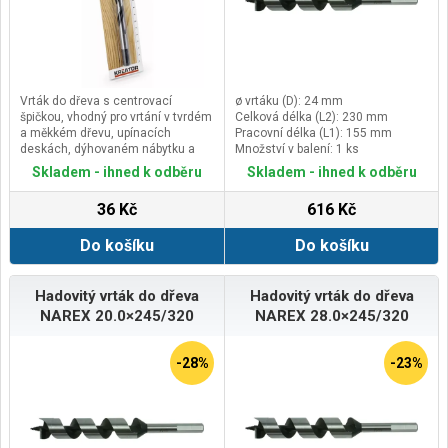
Vrták do dřeva s centrovací
ø vrtáku (D): 24 mm
špičkou, vhodný pro vrtání v tvrdém
Celková délka (L2): 230 mm
a měkkém dřevu, upínacích
Pracovní délka (L1): 155 mm
deskách, dýhovaném nábytku a
Množství v balení: 1 ks
překližce.
Skladem - ihned k odběru
Skladem - ihned k odběru
Dvojitá šroubovice zvyšuje vrtací
výkon a středicí hrot zajišťuje
36 Kč
616 Kč
přesné navrtání materiálu a
vykroužení čistého otvoru.
Do košíku
Do košíku
Hadovitý vrták do dřeva
Hadovitý vrták do dřeva
NAREX 20.0×245/320
NAREX 28.0×245/320
-28%
-23%