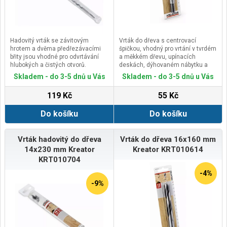
Hadovitý vrták se závitovým
Vrták do dřeva s centrovací
hrotem a dvěma předřezávacími
špičkou, vhodný pro vrtání v tvrdém
břity jsou vhodné pro odvrtávání
a měkkém dřevu, upínacích
hlubokých a čistých otvorů.
deskách, dýhovaném nábytku a
Hladká šroubovice s dostatečným
překližce.
Skladem - do 3-5 dnů u Vás
Skladem - do 3-5 dnů u Vás
prostorem snadno odvádí materiál.
Dvojitá šroubovice zvyšuje vrtací
Vrták má šestihrannou upínací
výkon a středicí hrot zajišťuje
119 Kč
55 Kč
stopku, která zajišťuje pevné upnutí
přesné navrtání materiálu a
vrtáku do sklíčidla a maximální
vykroužení čistého otvoru.
Do košíku
Do košíku
přenos točivého momentu ze
stroje do vrtáku.
Vrtáky jsou určeny zejména pro
vrtání do měkkého dřeva, tvrdého
Vrták hadovitý do dřeva
Vrták do dřeva 16x160 mm
dřeva, trámů, dřevěných nosníků,
14x230 mm Kreator
Kreator KRT010614
dřevotřískových desek, překližek
KRT010704
apd.
-4%
-9%