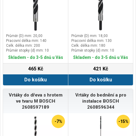
Průměr (D) mm: 20,00
Průměr (D) mm: 18,00
Pracovní délka mm: 140
Pracovní délka mm: 130
Celk. délka mm: 200
Celk. délka mm: 180
Průměr stopky (d) mm: 10
Průměr stopky (d) mm: 10
Skladem - do 3-5 dnů u Vás
Skladem - do 3-5 dnů u Vás
465 Kč
421 Kč
Do košíku
Do košíku
Vrtáky do dřeva s hrotem
Vrtáky do bednění a pro
ve tvaru M BOSCH
instalace BOSCH
2608597189
2608596344
-7%
-15%