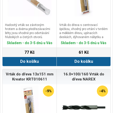
Hadovitý vrták se závitovým
Vrták do dřeva s centrovací
hrotem a dvěma předřezávacími
špičkou, vhodný pro vrtání v tvrdém
břity jsou vhodné pro odvrtávání
a měkkém dřevu, upínacích
hlubokých a čistých otvorů.
deskách, dýhovaném nábytku a
Hladká šroubovice s dostatečným
překližce.
Skladem - do 3-5 dnů u Vás
Skladem - do 3-5 dnů u Vás
prostorem snadno odvádí materiál.
Dvojitá šroubovice zvyšuje vrtací
Vrták má šestihrannou upínací
výkon a středicí hrot zajišťuje
77 Kč
61 Kč
stopku, která zajišťuje pevné upnutí
přesné navrtání materiálu a
vrtáku do sklíčidla a maximální
vykroužení čistého otvoru.
Do košíku
Do košíku
přenos točivého momentu ze
stroje do vrtáku.
Vrtáky jsou určeny zejména pro
vrtání do měkkého dřeva, tvrdého
Vrták do dřeva 13x151 mm
16.0×100/160 Vrták do
dřeva, trámů, dřevěných nosníků,
Kreator KRT010611
dřeva NAREX
dřevotřískových desek, překližek
apd.
-9%
-4%