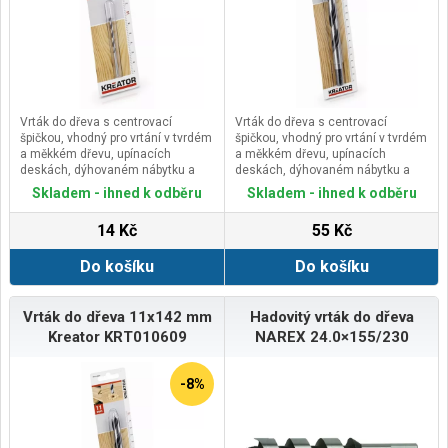
Vrták do dřeva s centrovací
Vrták do dřeva s centrovací
špičkou, vhodný pro vrtání v tvrdém
špičkou, vhodný pro vrtání v tvrdém
a měkkém dřevu, upínacích
a měkkém dřevu, upínacích
deskách, dýhovaném nábytku a
deskách, dýhovaném nábytku a
překližce.
překližce.
Skladem - ihned k odběru
Skladem - ihned k odběru
Dvojitá šroubovice zvyšuje vrtací
Dvojitá šroubovice zvyšuje vrtací
výkon a středicí hrot zajišťuje
výkon a středicí hrot zajišťuje
14 Kč
55 Kč
přesné navrtání materiálu a
přesné navrtání materiálu a
vykroužení čistého otvoru.
vykroužení čistého otvoru.
Do košíku
Do košíku
Vrták do dřeva 11x142 mm
Hadovitý vrták do dřeva
Kreator KRT010609
NAREX 24.0×155/230
-8%