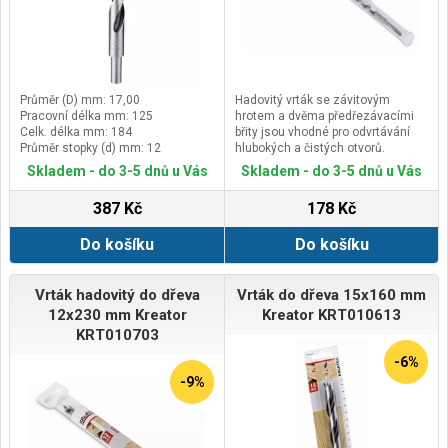
Průměr (D) mm: 17,00
Hadovitý vrták se závitovým
Pracovní délka mm: 125
hrotem a dvěma předřezávacími
Celk. délka mm: 184
břity jsou vhodné pro odvrtávání
Průměr stopky (d) mm: 12
hlubokých a čistých otvorů.
Hladká šroubovice s dostatečným
Skladem - do 3-5 dnů u Vás
Skladem - do 3-5 dnů u Vás
prostorem snadno odvádí
materiál.
387 Kč
178 Kč
Vrták má šestihrannou upínací
stopku, která zajišťuje pevné
Do košíku
Do košíku
upnutí vrtáku do sklíčidla a
maximální přenos točivého
momentu ze stroje do vrtáku.
Vrtáky jsou určeny zejména pro
Vrták hadovitý do dřeva
Vrták do dřeva 15x160 mm
vrtání do měkkého dřeva, tvrdého
12x230 mm Kreator
Kreator KRT010613
dřeva, trámů, dřevěných nosníků,
KRT010703
dřevotřískových desek, překližek
apd.
-6%
-9%