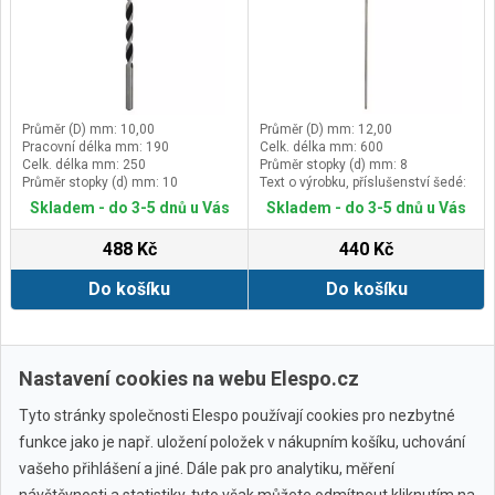
Průměr (D) mm: 10,00
Průměr (D) mm: 12,00
Pracovní délka mm: 190
Celk. délka mm: 600
Celk. délka mm: 250
Průměr stopky (d) mm: 8
Průměr stopky (d) mm: 10
Text o výrobku, příslušenství šedé:
Celková délka 600 mm
Skladem - do 3-5 dnů u Vás
Skladem - do 3-5 dnů u Vás
488 Kč
440 Kč
Do košíku
Do košíku
Další ›
Poslední »
Nastavení cookies na webu Elespo.cz
Tyto stránky společnosti Elespo používají cookies pro nezbytné
funkce jako je např. uložení položek v nákupním košíku, uchování
vašeho přihlášení a jiné. Dále pak pro analytiku, měření