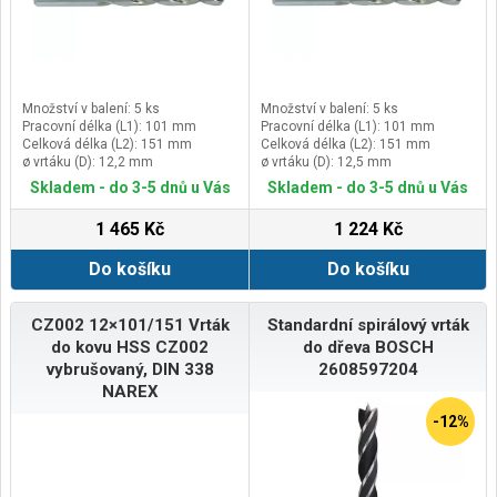
Množství v balení: 5 ks
Množství v balení: 5 ks
Pracovní délka (L1): 101 mm
Pracovní délka (L1): 101 mm
Celková délka (L2): 151 mm
Celková délka (L2): 151 mm
ø vrtáku (D): 12,2 mm
ø vrtáku (D): 12,5 mm
Skladem - do 3-5 dnů u Vás
Skladem - do 3-5 dnů u Vás
1 465 Kč
1 224 Kč
Do košíku
Do košíku
CZ002 12×101/151 Vrták
Standardní spirálový vrták
do kovu HSS CZ002
do dřeva BOSCH
vybrušovaný, DIN 338
2608597204
NAREX
-12%