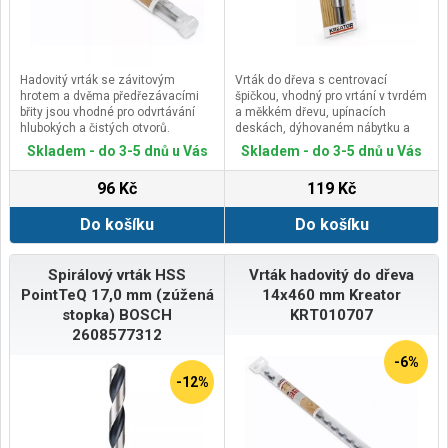
Hadovitý vrták se závitovým
Vrták do dřeva s centrovací
hrotem a dvěma předřezávacími
špičkou, vhodný pro vrtání v tvrdém
břity jsou vhodné pro odvrtávání
a měkkém dřevu, upínacích
hlubokých a čistých otvorů.
deskách, dýhovaném nábytku a
Hladká šroubovice s dostatečným
překližce.
Skladem - do 3-5 dnů u Vás
Skladem - do 3-5 dnů u Vás
prostorem snadno odvádí materiál.
Dvojitá šroubovice zvyšuje vrtací
Vrták má šestihrannou upínací
výkon a středicí hrot zajišťuje
96 Kč
119 Kč
stopku, která zajišťuje pevné upnutí
přesné navrtání materiálu a
vrtáku do sklíčidla a maximální
vykroužení čistého otvoru.
Do košíku
Do košíku
přenos točivého momentu ze
stroje do vrtáku.
Vrtáky jsou určeny zejména pro
vrtání do měkkého dřeva, tvrdého
Spirálový vrták HSS
Vrták hadovitý do dřeva
dřeva, trámů, dřevěných nosníků,
PointTeQ 17,0 mm (zúžená
14x460 mm Kreator
dřevotřískových desek, překližek
stopka) BOSCH
KRT010707
apd.
2608577312
-6%
-12%