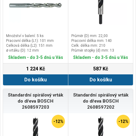
Množství v balení: 5 ks
Průměr (D) mm: 22,00
Pracovní délka (L1): 101 mm
Pracovní délka mm: 140
Celková délka (L2): 151 mm
Celk. délka mm: 210
ø vrtáku (D): 12 mm
Průměr stopky (d) mm: 13
Skladem - do 3-5 dnů u Vás
Skladem - do 3-5 dnů u Vás
1 224 Kč
587 Kč
Do košíku
Do košíku
Standardní spirálový vrták
Standardní spirálový vrták
do dřeva BOSCH
do dřeva BOSCH
2608597203
2608597202
-12%
-12%