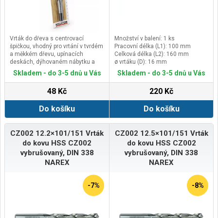
Vrták do dřeva s centrovací
Množství v balení: 1 ks
špičkou, vhodný pro vrtání v tvrdém
Pracovní délka (L1): 100 mm
a měkkém dřevu, upínacích
Celková délka (L2): 160 mm
deskách, dýhovaném nábytku a
ø vrtáku (D): 16 mm
překližce.
Skladem - do 3-5 dnů u Vás
Skladem - do 3-5 dnů u Vás
Dvojitá šroubovice zvyšuje vrtací
výkon a středicí hrot zajišťuje
48 Kč
220 Kč
přesné navrtání materiálu a
vykroužení čistého otvoru.
Do košíku
Do košíku
CZ002 12.2×101/151 Vrták
CZ002 12.5×101/151 Vrták
do kovu HSS CZ002
do kovu HSS CZ002
vybrušovaný, DIN 338
vybrušovaný, DIN 338
NAREX
NAREX
-7%
-8%