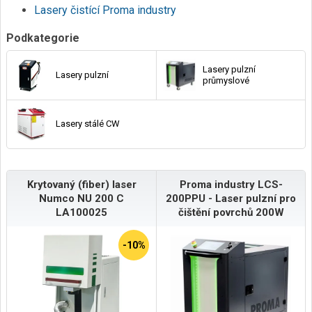
Lasery čistící Proma industry
Podkategorie
Lasery pulzní
Lasery pulzní
průmyslové
Lasery stálé CW
Krytovaný (fiber) laser
Proma industry LCS-
Numco NU 200 C
200PPU - Laser pulzní pro
LA100025
čištění povrchů 200W
-10%