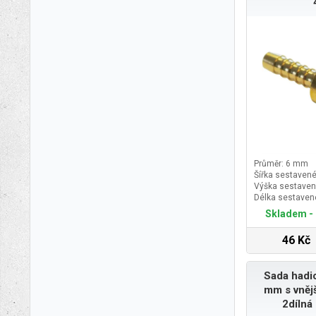
Průměr: 6 mm
Šířka sestavené
Výška sestaven
Délka sestaven
Skladem - 
46 Kč
Sada hadi
mm s vnějš
2dílná