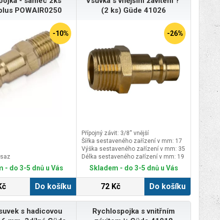
pojka - samec 2ks
Vsuvka s vnějším závitem ?"
plus POWAIR0250
(2 ks) Güde 41026
-10%
-26%
Přípojný závit: 3/8'' vnější
Šířka sestaveného zařízení v mm: 17
Výška sestaveného zařízení v mm: 35
osaz
Délka sestaveného zařízení v mm: 19
 - do 3-5 dnů u Vás
Skladem - do 3-5 dnů u Vás
Kč
Do košíku
72 Kč
Do košíku
suvek s hadicovou
Rychlospojka s vnitřním