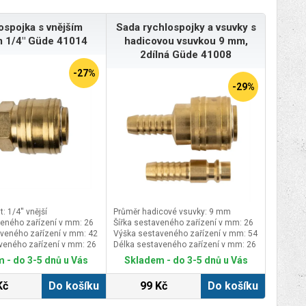
ospojka s vnějším
Sada rychlospojky a vsuvky s
m 1/4" Güde 41014
hadicovou vsuvkou 9 mm,
2dílná Güde 41008
-27%
-29%
t: 1/4'' vnější
Průměr hadicové vsuvky: 9 mm
veného zařízení v mm: 26
Šířka sestaveného zařízení v mm: 26
veného zařízení v mm: 42
Výška sestaveného zařízení v mm: 54
veného zařízení v mm: 26
Délka sestaveného zařízení v mm: 26
 - do 3-5 dnů u Vás
Skladem - do 3-5 dnů u Vás
Kč
Do košíku
99 Kč
Do košíku