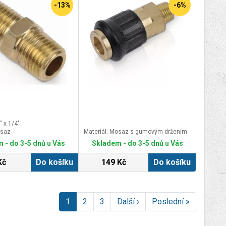
-13%
-6%
 x 1/4"
osaz
Materiál: Mosaz s gumovým držením
 - do 3-5 dnů u Vás
Skladem - do 3-5 dnů u Vás
Kč
Do košíku
149 Kč
Do košíku
1
2
3
Další ›
Poslední »