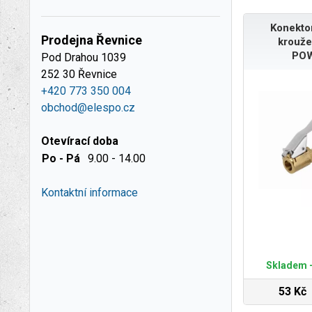
Konektor
Prodejna Řevnice
krouže
POW
Pod Drahou 1039
252 30 Řevnice
+420 773 350 004
obchod@elespo.cz
Otevírací doba
Po - Pá
9.00 - 14.00
Kontaktní informace
Skladem -
53 Kč