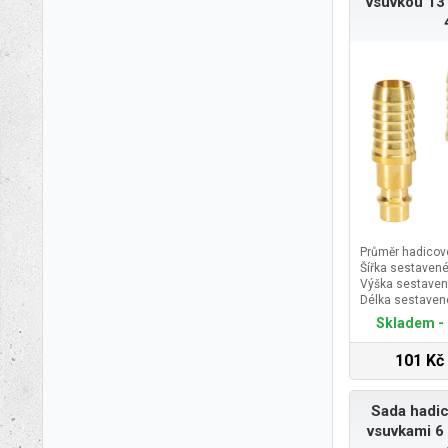
vsuvkou 13
Průměr hadicov
Šířka sestavené
Výška sestaven
Délka sestaven
Skladem - 
101 Kč
Sada hadic
vsuvkami 6