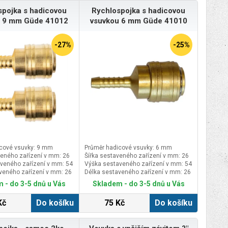
spojka s hadicovou
Rychlospojka s hadicovou
u 9 mm Güde 41012
vsuvkou 6 mm Güde 41010
-27%
-25%
cové vsuvky: 9 mm
Průměr hadicové vsuvky: 6 mm
veného zařízení v mm: 26
Šířka sestaveného zařízení v mm: 26
veného zařízení v mm: 54
Výška sestaveného zařízení v mm: 54
veného zařízení v mm: 26
Délka sestaveného zařízení v mm: 26
 - do 3-5 dnů u Vás
Skladem - do 3-5 dnů u Vás
Kč
Do košíku
75 Kč
Do košíku