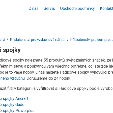
O nás
Servis
Obchodní podmínky
Kontak
ství
Příslušenství pro vzduchové nářadí
Příslušenství pro kompres
 spojky
adicové spojky naleznete 55 produktů světoznámých značek, ze 
rfektním stavu a poskytnou vám všechno potřebné, co jste zde hle
o je to vaše hobby, u nás najdete Hadicové spojky vyhovující př
eného vzduchu
. Doručujeme do 24 hodin!
žít filtr v kategorii a vyfiltrovat si Hadicové spojky podle výrob
 spojky Aircraft
é spojky Güde
é spojky Powerplus