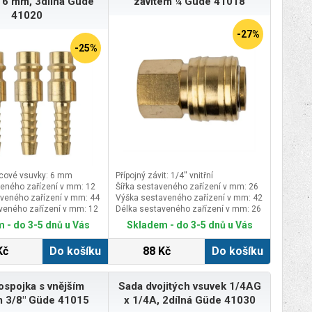
 6 mm, 3dílná Güde
závitem ¼ Güde 41018
41020
-27%
-25%
cové vsuvky: 6 mm
Přípojný závit: 1/4'' vnitřní
veného zařízení v mm: 12
Šířka sestaveného zařízení v mm: 26
veného zařízení v mm: 44
Výška sestaveného zařízení v mm: 42
veného zařízení v mm: 12
Délka sestaveného zařízení v mm: 26
 - do 3-5 dnů u Vás
Skladem - do 3-5 dnů u Vás
Kč
Do košíku
88 Kč
Do košíku
ospojka s vnějším
Sada dvojitých vsuvek 1/4AG
m 3/8" Güde 41015
x 1/4A, 2dílná Güde 41030