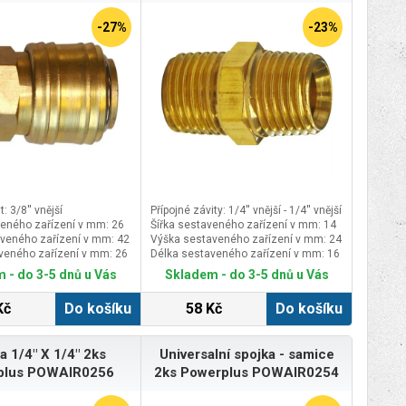
-27%
-23%
t: 3/8'' vnější
Přípojné závity: 1/4'' vnější - 1/4'' vnější
veného zařízení v mm: 26
Šířka sestaveného zařízení v mm: 14
veného zařízení v mm: 42
Výška sestaveného zařízení v mm: 24
veného zařízení v mm: 26
Délka sestaveného zařízení v mm: 16
 - do 3-5 dnů u Vás
Skladem - do 3-5 dnů u Vás
Kč
Do košíku
58 Kč
Do košíku
a 1/4" X 1/4" 2ks
Universalní spojka - samice
plus POWAIR0256
2ks Powerplus POWAIR0254