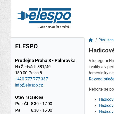
...více než 30 let s Vámi...
Příslušen
ELESPO
Hadicové
Prodejna Praha 8 - Palmovka
V kategorii H
Na Žertvách 881/40
kvality a v pe
180 00 Praha 8
řemeslníky neb
+420 777 777 337
Rozvod stlač
info@elespo.cz
Nebojte se pou
Otevírací doba
Hadicové
Po - Čt
8.30 - 17.00
Hadicov
Pá
8.30 - 16.00
Hadicov