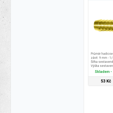
Průměr hadicové
závit: 9 mm - 1/4
Šířka sestavené
Výška sestaven
Délka sestaven
Skladem - 
53 Kč