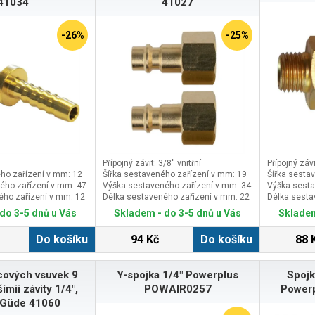
41034
41027
-26%
-25%
Přípojný závit: 3/8'' vnitřní
Přípojný závi
ho zařízení v mm: 12
Šířka sestaveného zařízení v mm: 19
Šířka sesta
ého zařízení v mm: 47
Výška sestaveného zařízení v mm: 34
Výška sesta
ého zařízení v mm: 12
Délka sestaveného zařízení v mm: 22
Délka sesta
do 3-5 dnů u Vás
Skladem - do 3-5 dnů u Vás
Skladem
Do košíku
94 Kč
Do košíku
88 
cových vsuvek 9
Y-spojka 1/4" Powerplus
Spojk
ímii závity 1/4",
POWAIR0257
Power
 Güde 41060