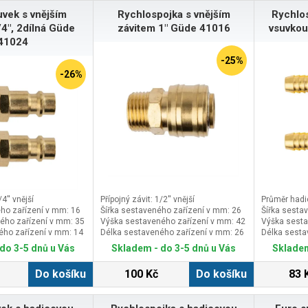
vek s vnějším
Rychlospojka s vnějším
Rychlo
/4", 2dílná Güde
závitem 1" Güde 41016
vsuvko
41024
-25%
-26%
/4'' vnější
Přípojný závit: 1/2'' vnější
Průměr hadi
ho zařízení v mm: 16
Šířka sestaveného zařízení v mm: 26
Šířka sesta
ého zařízení v mm: 35
Výška sestaveného zařízení v mm: 42
Výška sesta
ého zařízení v mm: 14
Délka sestaveného zařízení v mm: 26
Délka sesta
do 3-5 dnů u Vás
Skladem - do 3-5 dnů u Vás
Skladem
Do košíku
100 Kč
Do košíku
83 