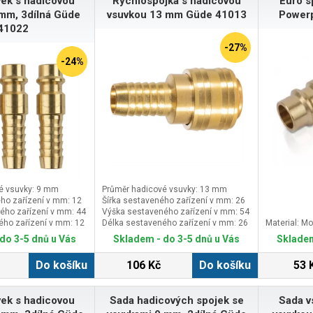
ek s hadicovou
Rychlospojka s hadicovou
Euro s
mm, 3dílná Güde
vsuvkou 13 mm Güde 41013
Power
41022
-27%
-24%
é vsuvky: 9 mm
Průměr hadicové vsuvky: 13 mm
ho zařízení v mm: 12
Šířka sestaveného zařízení v mm: 26
ého zařízení v mm: 44
Výška sestaveného zařízení v mm: 54
ého zařízení v mm: 12
Délka sestaveného zařízení v mm: 26
Material: M
do 3-5 dnů u Vás
Skladem - do 3-5 dnů u Vás
Skladem
Do košíku
106 Kč
Do košíku
53 
ek s hadicovou
Sada hadicových spojek se
Sada v