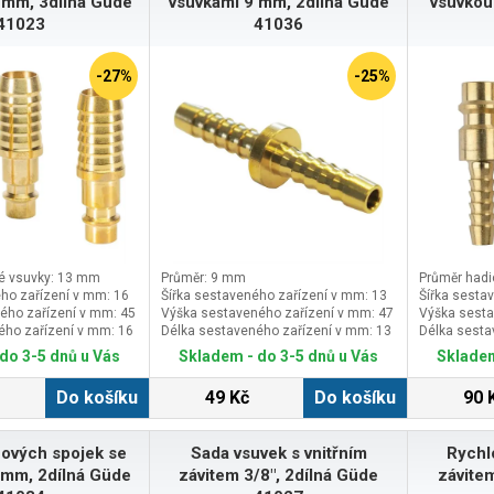
 mm, 3dílná Güde
vsuvkami 9 mm, 2dílná Güde
vsuvkou
41023
41036
-27%
-25%
é vsuvky: 13 mm
Průměr: 9 mm
Průměr hadi
ho zařízení v mm: 16
Šířka sestaveného zařízení v mm: 13
Šířka sesta
ého zařízení v mm: 45
Výška sestaveného zařízení v mm: 47
Výška sesta
ého zařízení v mm: 16
Délka sestaveného zařízení v mm: 13
Délka sesta
do 3-5 dnů u Vás
Skladem - do 3-5 dnů u Vás
Skladem
Do košíku
49 Kč
Do košíku
90 
ových spojek se
Sada vsuvek s vnitřním
Rychl
 mm, 2dílná Güde
závitem 3/8", 2dílná Güde
závite