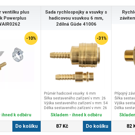
 ventilku plus
Sada rychlospojky a vsuvky s
Rychl
k Powerplus
hadicovou vsuvkou 6 mm,
závite
AIR0262
2dílná Güde 41006
-10%
-31%
Průměr hadicové vsuvky: 6 mm
Přípojný závi
Šířka sestaveného zařízení v mm: 26
Šířka sesta
Výška sestaveného zařízení v mm: 54
Výška sesta
Délka sestaveného zařízení v mm: 26
Délka sesta
 ihned k odběru
Skladem - ihned k odběru
Skladem
Do košíku
87 Kč
Do košíku
82 