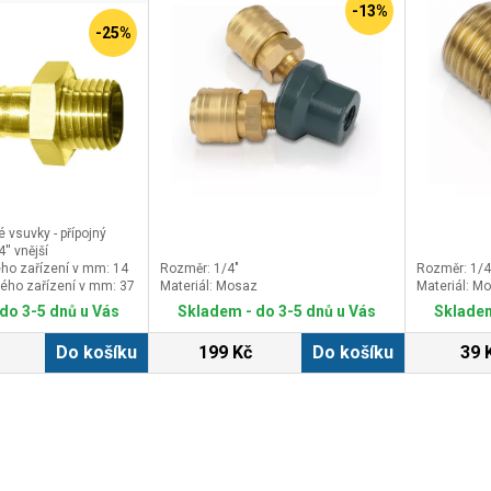
-13%
-25%
 vsuvky - přípojný
'' vnější
ho zařízení v mm: 14
Rozměr: 1/4"
Rozměr: 1/4"
ého zařízení v mm: 37
Materiál: Mosaz
Materiál: M
ého zařízení v mm: 16
do 3-5 dnů u Vás
Skladem - do 3-5 dnů u Vás
Skladem
Do košíku
199 Kč
Do košíku
39 