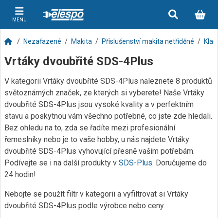
MENU
Nezařazené
Makita
Příslušenství makita netříděné
Klad
Vrtáky dvoubřité SDS-4Plus
V kategorii Vrtáky dvoubřité SDS-4Plus naleznete 8 produktů
světoznámých značek, ze kterých si vyberete! Naše Vrtáky
dvoubřité SDS-4Plus jsou vysoké kvality a v perfektním
stavu a poskytnou vám všechno potřebné, co jste zde hledali.
Bez ohledu na to, zda se řadíte mezi profesionální
řemeslníky nebo je to vaše hobby, u nás najdete Vrtáky
dvoubřité SDS-4Plus vyhovující přesně vašim potřebám.
Podívejte se i na další produkty v
SDS-Plus
. Doručujeme do
24 hodin!
Nebojte se použít filtr v kategorii a vyfiltrovat si Vrtáky
dvoubřité SDS-4Plus podle výrobce nebo ceny.