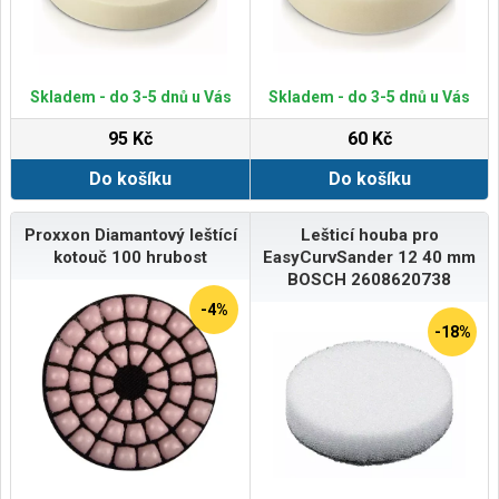
Skladem - do 3-5 dnů u Vás
Skladem - do 3-5 dnů u Vás
95 Kč
60 Kč
Do košíku
Do košíku
Proxxon Diamantový leštící
Lešticí houba pro
kotouč 100 hrubost
EasyCurvSander 12 40 mm
BOSCH 2608620738
-4%
-18%