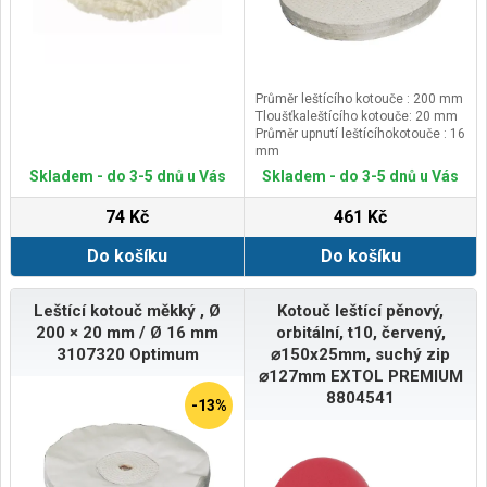
Průměr leštícího kotouče : 200 mm
Tloušťkaleštícího kotouče: 20 mm
Průměr upnutí leštícíhokotouče : 16
mm
Skladem - do 3-5 dnů u Vás
Skladem - do 3-5 dnů u Vás
74 Kč
461 Kč
Do košíku
Do košíku
Leštící kotouč měkký , Ø
Kotouč leštící pěnový,
200 × 20 mm / Ø 16 mm
orbitální, t10, červený,
3107320 Optimum
⌀150x25mm, suchý zip
⌀127mm EXTOL PREMIUM
8804541
-13%