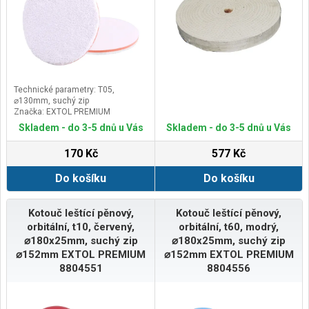
Technické parametry: T05,
⌀130mm, suchý zip
Značka: EXTOL PREMIUM
Skladem - do 3-5 dnů u Vás
Skladem - do 3-5 dnů u Vás
170 Kč
577 Kč
Do košíku
Do košíku
Kotouč leštící pěnový,
Kotouč leštící pěnový,
orbitální, t10, červený,
orbitální, t60, modrý,
⌀180x25mm, suchý zip
⌀180x25mm, suchý zip
⌀152mm EXTOL PREMIUM
⌀152mm EXTOL PREMIUM
8804551
8804556