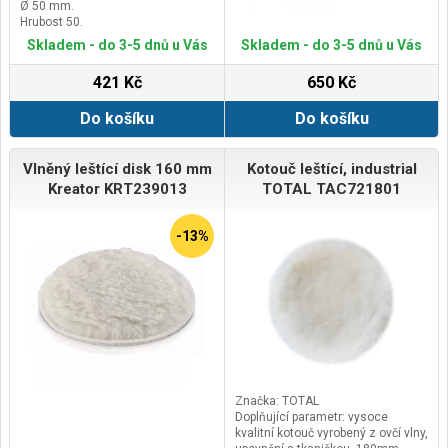
Ø 50 mm.
Hrubost 50.
Skladem - do 3-5 dnů u Vás
Skladem - do 3-5 dnů u Vás
421 Kč
650 Kč
Do košíku
Do košíku
Vlněný leštící disk 160 mm
Kotouč leštící, industrial
Kreator KRT239013
TOTAL TAC721801
-13%
Značka: TOTAL
Doplňující parametr: vysoce
kvalitní kotouč vyrobený z ovčí vlny,