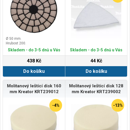
Ø 50 mm.
Hrubost 200.
Skladem - do 3-5 dnů u Vás
Skladem - do 3-5 dnů u Vás
438 Kč
44 Kč
Do košíku
Do košíku
Molitanový leštící disk 160
Molitanový leštící disk 128
mm Kreator KRT239012
mm Kreator KRT239002
-4%
-13%