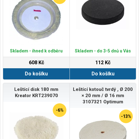
Skladem - ihned k odběru
Skladem - do 3-5 dnů u Vás
608 Kč
112 Kč
Do košíku
Do košíku
Leštící disk 180 mm
Leštící kotouč tvrdý , Ø 200
Kreator KRT239070
× 20 mm / Ø 16 mm
3107321 Optimum
-6%
-13%