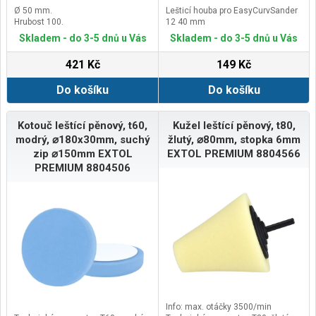
Ø 50 mm.
Lešticí houba pro EasyCurvSander
Hrubost 100.
12 40 mm
Skladem - do 3-5 dnů u Vás
Skladem - do 3-5 dnů u Vás
421 Kč
149 Kč
Do košíku
Do košíku
Kotouč leštící pěnový, t60,
Kužel leštící pěnový, t80,
modrý, ⌀180x30mm, suchý
žlutý, ⌀80mm, stopka 6mm
zip ⌀150mm EXTOL
EXTOL PREMIUM 8804566
PREMIUM 8804506
Info: max. otáčky 3500/min