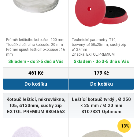
Průměr leštícího kotouče : 200 mm
Technické parametry: T10,
Tloušťkaleštícího kotouče: 20 mm
červený, ⌀150x25mm, suchý zip
Průměr upnutí leštícíhokotouče : 16
⌀127mm
mm
Značka: EXTOL PREMIUM
Doplňující parametr: otvor ⌀ 22mm
Skladem - do 3-5 dnů u Vás
Skladem - do 3-5 dnů u Vás
461 Kč
179 Kč
Do košíku
Do košíku
Kotouč leštící, mikrovlákno,
Leštící kotouč tvrdý , Ø 250
t05, ⌀130mm, suchý zip
× 25 mm / Ø 20 mm
EXTOL PREMIUM 8804563
3107331 Optimum
-13%