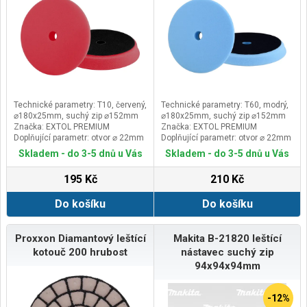
Technické parametry: T10, červený,
Technické parametry: T60, modrý,
⌀180x25mm, suchý zip ⌀152mm
⌀180x25mm, suchý zip ⌀152mm
Značka: EXTOL PREMIUM
Značka: EXTOL PREMIUM
Doplňující parametr: otvor ⌀ 22mm
Doplňující parametr: otvor ⌀ 22mm
Skladem - do 3-5 dnů u Vás
Skladem - do 3-5 dnů u Vás
195 Kč
210 Kč
Do košíku
Do košíku
Proxxon Diamantový leštící
Makita B-21820 leštící
kotouč 200 hrubost
nástavec suchý zip
94x94x94mm
-12%