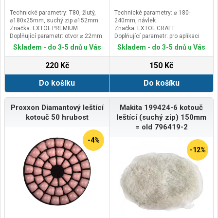
Technické parametry: T80, žlutý,
Technické parametry: ⌀ 180-
⌀180x25mm, suchý zip ⌀152mm
240mm, návlek
Značka: EXTOL PREMIUM
Značka: EXTOL CRAFT
Doplňující parametr: otvor ⌀ 22mm
Doplňující parametr: pro aplikaci
leštících vosků
Skladem - do 3-5 dnů u Vás
Skladem - do 3-5 dnů u Vás
220 Kč
150 Kč
Do košíku
Do košíku
Proxxon Diamantový leštící
Makita 199424-6 kotouč
kotouč 50 hrubost
leštící (suchý zip) 150mm
= old 796419-2
-4%
-12%