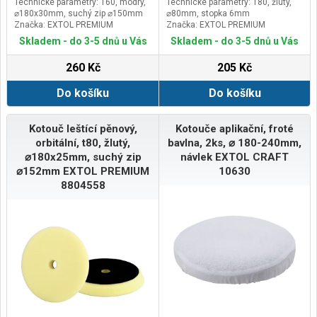
Technické parametry: T60, modrý,
Technické parametry: T80, žlutý,
⌀180x30mm, suchý zip ⌀150mm
⌀80mm, stopka 6mm
Značka: EXTOL PREMIUM
Značka: EXTOL PREMIUM
Skladem - do 3-5 dnů u Vás
Skladem - do 3-5 dnů u Vás
260 Kč
205 Kč
Do košíku
Do košíku
Kotouč leštící pěnový,
Kotouče aplikační, froté
orbitální, t80, žlutý,
bavlna, 2ks, ⌀ 180-240mm,
⌀180x25mm, suchý zip
návlek EXTOL CRAFT
⌀152mm EXTOL PREMIUM
10630
8804558