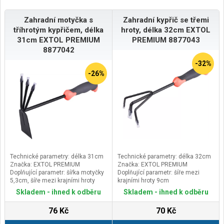
Zahradní motyčka s
Zahradní kypřič se třemi
tříhrotým kypřičem, délka
hroty, délka 32cm EXTOL
31cm EXTOL PREMIUM
PREMIUM 8877043
8877042
-32%
-26%
Technické parametry: délka 31cm
Technické parametry: délka 32cm
Značka: EXTOL PREMIUM
Značka: EXTOL PREMIUM
Doplňující parametr: šířka motyčky
Doplňující parametr: šíře mezi
5,3cm, šíře mezi krajními hroty
krajními hroty 9cm
6,3cm, 2,5mm profil plechu
Skladem - ihned k odběru
Skladem - ihned k odběru
76 Kč
70 Kč