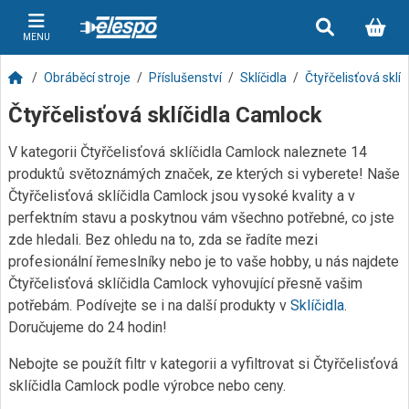
MENU
Obráběcí stroje
Příslušenství
Sklíčidla
Čtyřčelisťová sklí
Čtyřčelisťová sklíčidla Camlock
V kategorii Čtyřčelisťová sklíčidla Camlock naleznete 14
produktů světoznámých značek, ze kterých si vyberete! Naše
Čtyřčelisťová sklíčidla Camlock jsou vysoké kvality a v
perfektním stavu a poskytnou vám všechno potřebné, co jste
zde hledali. Bez ohledu na to, zda se řadíte mezi
profesionální řemeslníky nebo je to vaše hobby, u nás najdete
Čtyřčelisťová sklíčidla Camlock vyhovující přesně vašim
potřebám. Podívejte se i na další produkty v
Sklíčidla
.
Doručujeme do 24 hodin!
Nebojte se použít filtr v kategorii a vyfiltrovat si Čtyřčelisťová
sklíčidla Camlock podle výrobce nebo ceny.