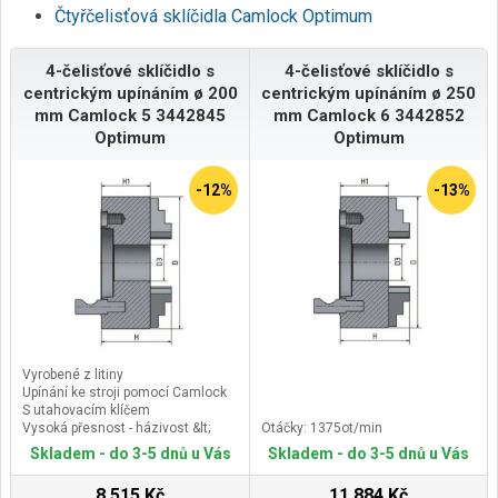
Čtyřčelisťová sklíčidla Camlock Optimum
4-čelisťové sklíčidlo s
4-čelisťové sklíčidlo s
centrickým upínáním ø 200
centrickým upínáním ø 250
mm Camlock 5 3442845
mm Camlock 6 3442852
Optimum
Optimum
-12%
-13%
Vyrobené z litiny
Upínání ke stroji pomocí Camlock
S utahovacím klíčem
Vysoká přesnost - házivost &lt;
Otáčky: 1375ot/min
0,05 mm
Skladem - do 3-5 dnů u Vás
Skladem - do 3-5 dnů u Vás
8 515 Kč
11 884 Kč