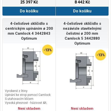
25 397 Kč
8 442 Kč
Do košíku
Do košíku
4-čelisťové sklíčidlo s
4-čelisťové sklíčidlo s
centrickým upínáním ø 200
nezávisle stavitelnými
mm Camlock 4 3442843
čelistmi ø 200 mm
Optimum
Camlock 5 3442880
Optimum
-13%
-13%
Vyrobené z litiny
Upínání ke stroji pomocí Camlock
S utahovacím klíčem
Vysoká přesnost - házivost &lt;
0,05 mm
Není skladem
Není skladem