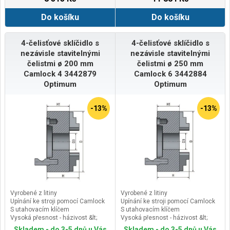
Do košíku
Do košíku
4-čelisťové sklíčidlo s
4-čelisťové sklíčidlo s
nezávisle stavitelnými
nezávisle stavitelnými
čelistmi ø 200 mm
čelistmi ø 250 mm
Camlock 4 3442879
Camlock 6 3442884
Optimum
Optimum
-13%
-13%
Vyrobené z litiny
Vyrobené z litiny
Upínání ke stroji pomocí Camlock
Upínání ke stroji pomocí Camlock
S utahovacím klíčem
S utahovacím klíčem
Vysoká přesnost - házivost &lt;
Vysoká přesnost - házivost &lt;
0,05 mm
0,05 mm
Skladem - do 3-5 dnů u Vás
Skladem - do 3-5 dnů u Vás