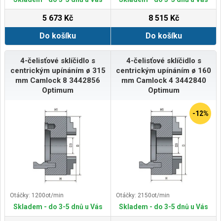
5 673 Kč
8 515 Kč
Do košíku
Do košíku
4-čelisťové sklíčidlo s
4-čelisťové sklíčidlo s
centrickým upínáním ø 315
centrickým upínáním ø 160
mm Camlock 8 3442856
mm Camlock 4 3442840
Optimum
Optimum
-12%
Otáčky: 1200ot/min
Otáčky: 2150ot/min
Skladem - do 3-5 dnů u Vás
Skladem - do 3-5 dnů u Vás