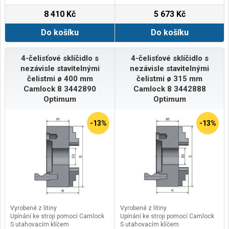
8 410 Kč
5 673 Kč
Do košíku
Do košíku
4-čelisťové sklíčidlo s
4-čelisťové sklíčidlo s
nezávisle stavitelnými
nezávisle stavitelnými
čelistmi ø 400 mm
čelistmi ø 315 mm
Camlock 8 3442890
Camlock 8 3442888
Optimum
Optimum
-13%
-13%
Vyrobené z litiny
Vyrobené z litiny
Upínání ke stroji pomocí Camlock
Upínání ke stroji pomocí Camlock
S utahovacím klíčem
S utahovacím klíčem