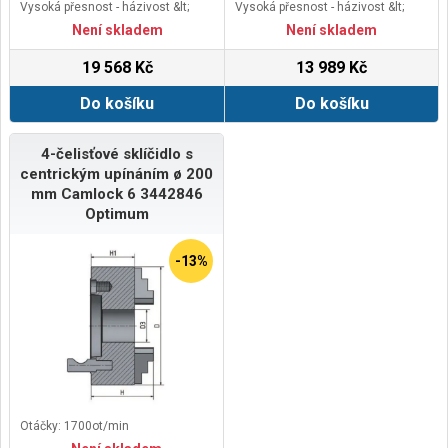
Vysoká přesnost - házivost &lt;
Vysoká přesnost - házivost &lt;
0,05 mm
0,05 mm
Není skladem
Není skladem
19 568 Kč
13 989 Kč
Do košíku
Do košíku
4-čelisťové sklíčidlo s
centrickým upínáním ø 200
mm Camlock 6 3442846
Optimum
-13%
Otáčky: 1700ot/min