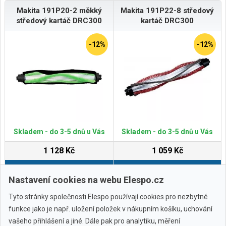
Makita 191P20-2 měkký
Makita 191P22-8 středový
středový kartáč DRC300
kartáč DRC300
-12%
-12%
Skladem - do 3-5 dnů u Vás
Skladem - do 3-5 dnů u Vás
1 128 Kč
1 059 Kč
Do košíku
Do košíku
Nastavení cookies na webu Elespo.cz
Tyto stránky společnosti Elespo používají cookies pro nezbytné
funkce jako je např. uložení položek v nákupním košíku, uchování
vašeho přihlášení a jiné. Dále pak pro analytiku, měření