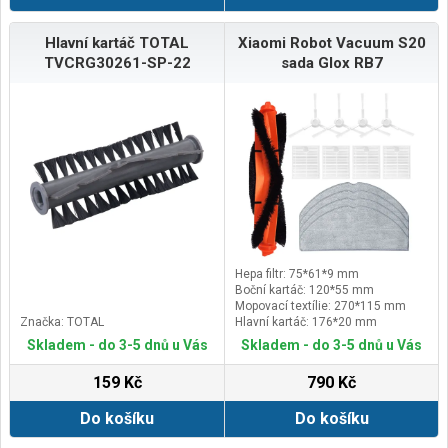
Hlavní kartáč TOTAL
Xiaomi Robot Vacuum S20
TVCRG30261-SP-22
sada Glox RB7
Hepa filtr: 75*61*9 mm
Boční kartáč: 120*55 mm
Mopovací textílie: 270*115 mm
Značka: TOTAL
Hlavní kartáč: 176*20 mm
Skladem - do 3-5 dnů u Vás
Skladem - do 3-5 dnů u Vás
159 Kč
790 Kč
Do košíku
Do košíku