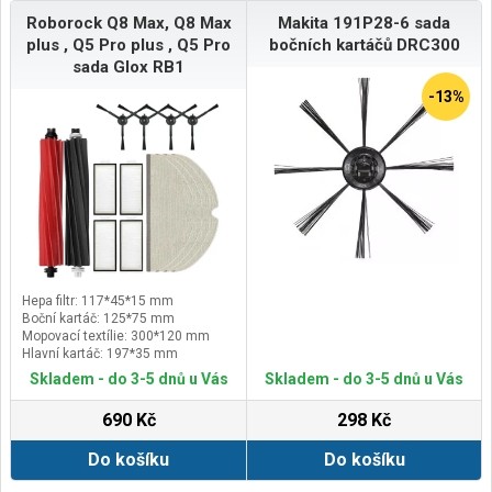
Roborock Q8 Max, Q8 Max
Makita 191P28-6 sada
plus , Q5 Pro plus , Q5 Pro
bočních kartáčů DRC300
sada Glox RB1
-13%
Hepa filtr: 117*45*15 mm
Boční kartáč: 125*75 mm
Mopovací textílie: 300*120 mm
Hlavní kartáč: 197*35 mm
Skladem - do 3-5 dnů u Vás
Skladem - do 3-5 dnů u Vás
690 Kč
298 Kč
Do košíku
Do košíku