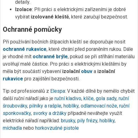
detaily.
Izolace
: Při práci s elektrickými zařízeními je dobré
vybírat
izolované kleště
, které zaručují bezpečnost.
Ochranné pomůcky
Při používání bočních štípacích kleští se doporučuje nosit
ochranné rukavice
, které chrání před poraněním rukou. Dále
je vhodné mít
ochranné brýle
, pokud se při stříhání materiálu
uvolňují malé částice. Pro práci s elektrickými kleštěmi by
měla být součástí vybavení
izolační
obuv
a
izolační
rukavice
pro zajištění bezpečnosti.
Tip od profesionálů z
Elespa
: V každé dílně by nemělo chybět
další ruční nářadí jako je
ruční kladivo
,
klíče
,
gola sady
,
ruční
šroubováky
,
pilníky a rašple
,
hoblíky
,
odlamovací nože
,
ruční
sponkovačky
,
svorky a držáky
případně neváhejte využít
elektrícké nářadí například:
brusky
,
pily
frézy
,
hoblíky
,
míchadla
nebo
horkovzušné pistole