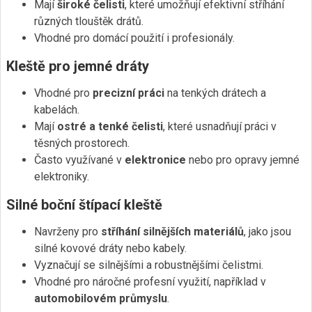
Mají
široké čelisti
, které umožňují efektivní stříhání
různých tlouštěk drátů.
Vhodné pro domácí použití i profesionály.
Kleště pro jemné dráty
Vhodné pro
precizní práci
na tenkých drátech a
kabelách.
Mají
ostré a tenké čelisti
, které usnadňují práci v
těsných prostorech.
Často využívané v
elektronice
nebo pro opravy jemné
elektroniky.
Silné boční štípací kleště
Navrženy pro
stříhání silnějších materiálů
, jako jsou
silné kovové dráty nebo kabely.
Vyznačují se silnějšími a robustnějšími čelistmi.
Vhodné pro náročné profesní využití, například v
automobilovém průmyslu
.