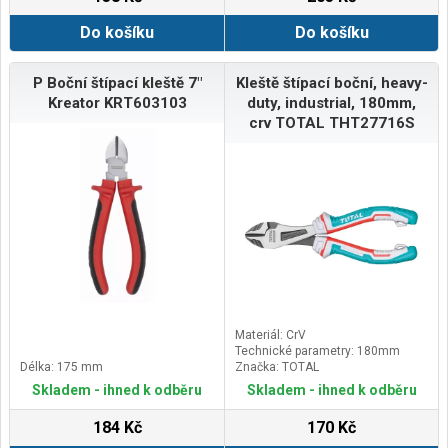
Do košíku
Do košíku
P Boční štípací kleště 7"
Kleště štípací boční, heavy-
Kreator KRT603103
duty, industrial, 180mm,
crv TOTAL THT27716S
Materiál: CrV
Technické parametry: 180mm
Délka: 175 mm
Značka: TOTAL
Skladem - ihned k odběru
Skladem - ihned k odběru
184 Kč
170 Kč