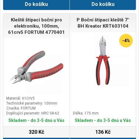
Do košíku
Do košíku
Kleště štípací boční pro
P Boční štípací kleště 7"
elektroniku, 100mm,
BH Kreator KRT603104
61crv5 FORTUM 4770401
-4%
Materiál: 61CrV5
Technické parametry: 100mm
Značka: FORTUM
Doplňující parametr: HRC 58-62
Délka: 175 mm
Skladem - do 3-5 dnů u Vás
Skladem - do 3-5 dnů u Vás
320 Kč
136 Kč