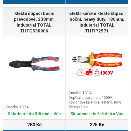
Kleště štípací boční
Elektrikářské kleště štípací
převodové, 230mm,
boční, heavy duty, 180mm,
industrial TOTAL
industrial TOTAL
THTC530906
THTIP2571
Značka: TOTAL
Doplňující parametr: 1000V,
povrchově kaleno a leštěno, nový
Značka: TOTAL
design Total
Skladem - do 3-5 dnů u Vás
Skladem - do 3-5 dnů u Vás
280 Kč
275 Kč