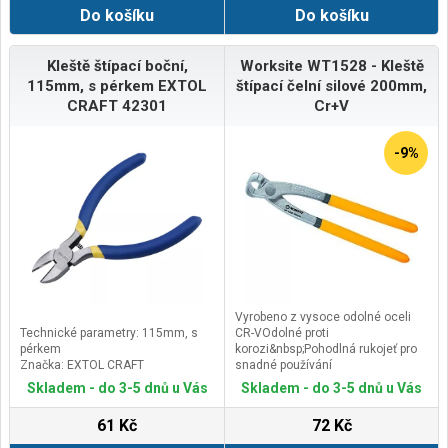
Do košíku
Do košíku
Kleště štípací boční,
Worksite WT1528 - Kleště
115mm, s pérkem EXTOL
štípací čelní silové 200mm,
CRAFT 42301
Cr+V
-9%
Vyrobeno z vysoce odolné oceli
Technické parametry: 115mm, s
CR-VOdolné proti
pérkem
korozi&nbsp;Pohodlná rukojeť pro
Značka: EXTOL CRAFT
snadné používání
Skladem - do 3-5 dnů u Vás
Skladem - do 3-5 dnů u Vás
61 Kč
72 Kč