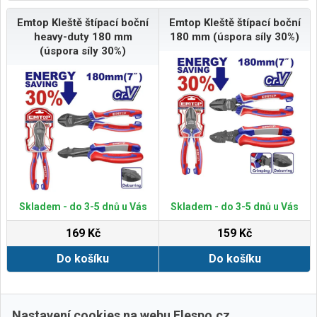
Emtop Kleště štípací boční
Emtop Kleště štípací boční
heavy-duty 180 mm
180 mm (úspora síly 30%)
(úspora síly 30%)
Skladem - do 3-5 dnů u Vás
Skladem - do 3-5 dnů u Vás
169 Kč
159 Kč
Do košíku
Do košíku
Další ›
Poslední »
Nastavení cookies na webu Elespo.cz