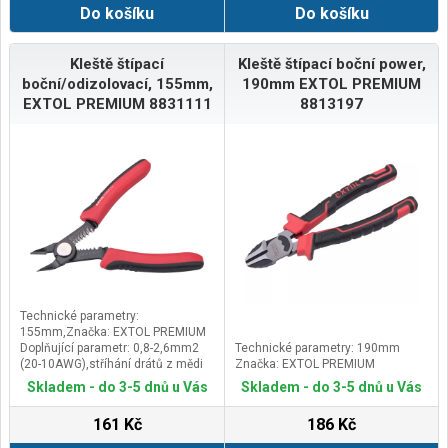
Do košíku
Do košíku
Kleště štípací
Kleště štípací boční power,
boční/odizolovací, 155mm,
190mm EXTOL PREMIUM
EXTOL PREMIUM 8831111
8813197
Technické parametry:
155mm,Značka: EXTOL PREMIUM
Doplňující parametr: 0,8-2,6mm2
Technické parametry: 190mm
(20-10AWG),stříhání drátů z mědi
Značka: EXTOL PREMIUM
do průměru 2mm a měkké oceli do
Skladem - do 3-5 dnů u Vás
Skladem - do 3-5 dnů u Vás
průměru 1mm, čelisti tvrzené na
HRC 52-55
161 Kč
186 Kč