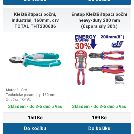
Kleště štípací boční,
Emtop Kleště štípací boční
industrial, 160mm, crv
heavy-duty 200 mm
TOTAL THT230606
(úspora síly 30%)
Materiál: CrV
Technické parametry: 160mm
Značka: TOTAL
Skladem - do 3-5 dnů u Vás
Skladem - do 3-5 dnů u Vás
150 Kč
189 Kč
Do košíku
Do košíku