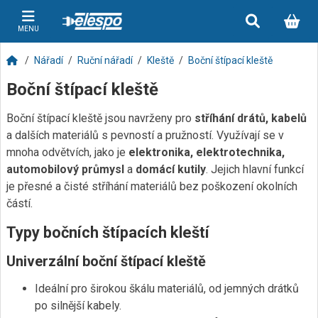
MENU
Nářadí
Ruční nářadí
Kleště
Boční štípací kleště
Boční štípací kleště
Boční štípací kleště jsou navrženy pro
stříhání drátů, kabelů
a dalších materiálů s pevností a pružností. Využívají se v
mnoha odvětvích, jako je
elektronika, elektrotechnika,
automobilový průmysl
a
domácí kutily
. Jejich hlavní funkcí
je přesné a čisté stříhání materiálů bez poškození okolních
částí.
Typy bočních štípacích kleští
Univerzální boční štípací kleště
Ideální pro širokou škálu materiálů, od jemných drátků
po silnější kabely.