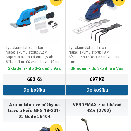
Typ akumulátoru: Li-Ion
Typ akumulátoru: Li-Ion
Napětí akumulátoru: 7,2 V
Napětí akumulátoru: 18 V
Kapacita akumulátoru: 1,5 Ah
Šířka střihu nůžek na trávu: 100
Šířka střihu nůžek na trávu: 90 mm
mm
Délka střihu nůžek na keře: 200
Skladem - do 3-5 dnů u Vás
Skladem - do 3-5 dnů u Vás
mm
682 Kč
697 Kč
Do košíku
Do košíku
Akumulátorové nůžky na
VERDEMAX zastřihávač
trávu a keře GPS 18-201-
TR3.6 (2790)
05 Güde 58404
-6%