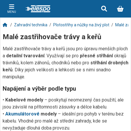
MENU
Zahradní technika
Plotostřihy a nůžky na živý plot
Malé zas
Malé zastřihovače trávy a keřů
Malé zastřihovače trávy a keřů jsou pro úpravu menších ploch
a
detailní tvarování
. Využívají se pro
přesné stříhání
okrajů
trávníků, kolem záhonů, chodníků nebo pro
stříhání drobných
keřů
. Díky jejich velikosti a lehkosti se s nimi snadno
manipuluje.
Napájení a výběr podle typu
•
Kabelové modely
– poskytují neomezený čas použití, ale
jsou závislé na přítomnosti zásuvky a délce kabelu.
•
Akumulátorové
modely
– ideální pro pohyb v terénu bez
kabelu. Vhodné pro malé až střední zahrady, kde se
nevyžaduje dlouhá doba provozu.