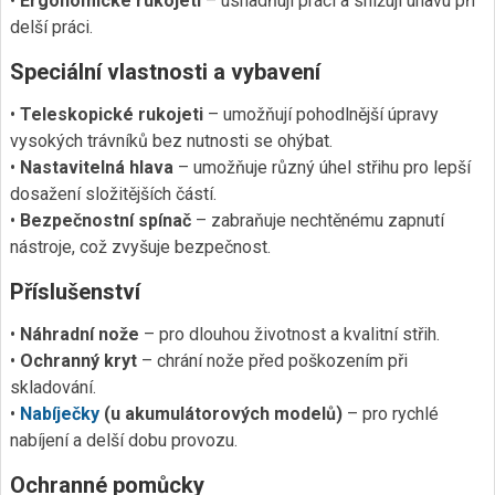
•
Ergonomické rukojeti
– usnadňují práci a snižují únavu při
delší práci.
Speciální vlastnosti a vybavení
•
Teleskopické rukojeti
– umožňují pohodlnější úpravy
vysokých trávníků bez nutnosti se ohýbat.
•
Nastavitelná hlava
– umožňuje různý úhel střihu pro lepší
dosažení složitějších částí.
•
Bezpečnostní spínač
– zabraňuje nechtěnému zapnutí
nástroje, což zvyšuje bezpečnost.
Příslušenství
•
Náhradní nože
– pro dlouhou životnost a kvalitní střih.
•
Ochranný kryt
– chrání nože před poškozením při
skladování.
•
Nabíječky
(u akumulátorových modelů)
– pro rychlé
nabíjení a delší dobu provozu.
Ochranné pomůcky