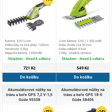
Baterie: 3,6V Li-ion
Li-Ion baterie: 3,6V / 1 300 mAh
Délka lišty na živé ploty: 120mm
Doba chodu cca 30 min
Hmotnost: 0,5kg
Doba nabíjení 4 hod
Kapacita baterie: 1300mAh
2 lišty - snadná výměna
Skladem - ihned k odběru
Skladem - ihned k odběru
721 Kč
549 Kč
Do košíku
Do košíku
Akumulátorové nůžky na
Akumulátorové nůžky na
trávu a keře GPS 7,2 V-1,5
trávu a keře GPS 18-0
Güde 95508
Güde 58405
-25%
-24%