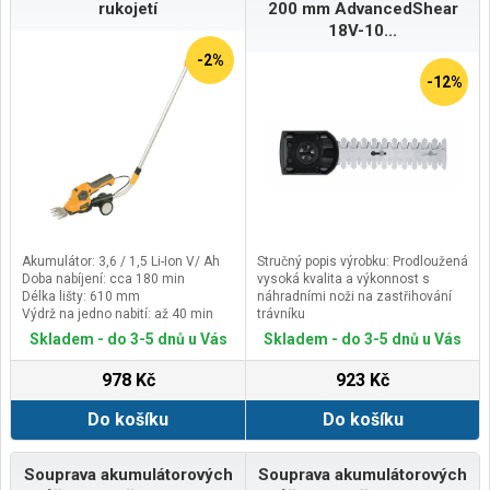
rukojetí
200 mm AdvancedShear
18V-10...
-2%
-12%
Akumulátor: 3,6 / 1,5 Li-Ion V/ Ah
Stručný popis výrobku: Prodloužená
Doba nabíjení: cca 180 min
vysoká kvalita a výkonnost s
Délka lišty: 610 mm
náhradními noži na zastřihování
Výdrž na jedno nabití: až 40 min
trávníku
Vlastnosti hlavního výrobku:
Skladem - do 3-5 dnů u Vás
Skladem - do 3-5 dnů u Vás
Všechny nože s tímto konektorem
jsou kompatibilní s nářadím
978 Kč
923 Kč
AdvancedShear 18V-10
Podsekce kategorie produktů:
Do košíku
Do košíku
Souprava akumulátorových nůžek
na keře a na trávu
Usage level: Advanced
Souprava akumulátorových
Souprava akumulátorových