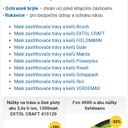
•
Ochranné brýle
– chrání oči před létajícími částicemi.
•
Rukavice
– pro bezpečný úchop a ochranu rukou.
Malé zastřihovače trávy a keřů Bosch
Malé zastřihovače trávy a keřů EXTOL CRAFT
Malé zastřihovače trávy a keřů FIELDMANN
Malé zastřihovače trávy a keřů Güde
Malé zastřihovače trávy a keřů Makita
Malé zastřihovače trávy a keřů Powerplus
Malé zastřihovače trávy a keřů Riwall
Malé zastřihovače trávy a keřů Scheppach
Malé zastřihovače trávy a keřů Skil
Malé zastřihovače trávy a keřů VERDEMAX
Nůžky na trávu a živé ploty
Fzn 4000-a aku nůžky
aku 3,6v li-ion, 1300mah
fieldmann
EXTOL CRAFT 415120
-33%
-19%