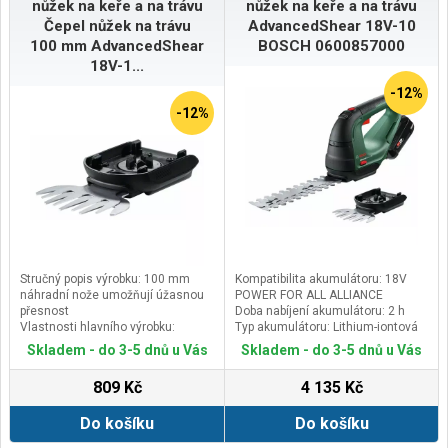
nůžek na keře a na trávu
nůžek na keře a na trávu
Čepel nůžek na trávu
AdvancedShear 18V-10
100 mm AdvancedShear
BOSCH 0600857000
18V-1...
-12%
-12%
Stručný popis výrobku: 100 mm
Kompatibilita akumulátoru: 18V
náhradní nože umožňují úžasnou
POWER FOR ALL ALLIANCE
přesnost
Doba nabíjení akumulátoru: 2 h
Vlastnosti hlavního výrobku:
Typ akumulátoru: Lithium-iontová
Všechny nože s tímto konektorem
Funguje při kapacitě akumulátoru:
Skladem - do 3-5 dnů u Vás
Skladem - do 3-5 dnů u Vás
jsou kompatibilní s nářadím
2 Ah
AdvancedShear 18V-10
809 Kč
4 135 Kč
Podsekce kategorie produktů:
Souprava akumulátorových nůžek
Do košíku
Do košíku
na keře a na trávu
Usage level: Advanced