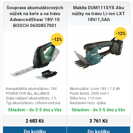
Souprava akumulátorových
Makita DUM111SYX Aku
nůžek na keře a na trávu
nůžky na trávu Li-ion LXT
AdvancedShear 18V-10
18V/1,5Ah
BOSCH 0600857001
-12%
-12%
Kompatibilita akumulátoru: 18V
Akumulátor: Li-ion 18V / 1,5 Ah
POWER FOR ALL ALLIANCE
Počet kmitů: 2500 min-1
Doba nabíjení akumulátoru: 2 h
Šířka řezu: 110 mm
Typ akumulátoru: Lithium-iontová
Nastavení řezu: výška
Funguje při kapacitě akumulátoru:
15/20/25mm
Skladem - do 3-5 dnů u Vás
Skladem - do 3-5 dnů u Vás
2 Ah
2 683 Kč
3 761 Kč
Do košíku
Do košíku