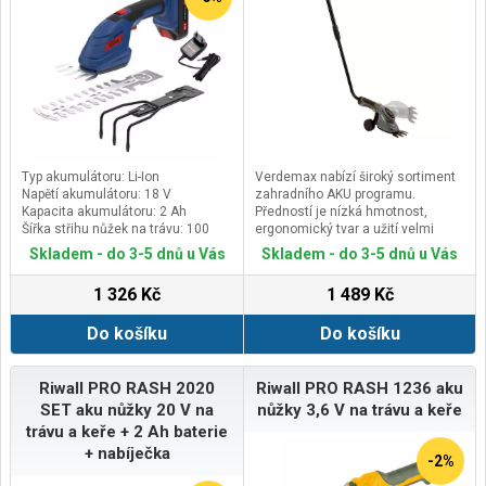
Typ akumulátoru: Li-Ion
Verdemax nabízí široký sortiment
Napětí akumulátoru: 18 V
zahradního AKU programu.
Kapacita akumulátoru: 2 Ah
Předností je nízká hmotnost,
Šířka střihu nůžek na trávu: 100
ergonomický tvar a užití velmi
mm
kvalitních materiálů. Díky svému
Skladem - do 3-5 dnů u Vás
Skladem - do 3-5 dnů u Vás
praktickému a líbivému provedení
zaujme i profesionály, kteří hledají
1 326 Kč
1 489 Kč
kvalitní nářadí s delší životností a
usnadňující
Do košíku
Do košíku
práci.&nbsp;Rozmanitost
zahradního
sortimentu&nbsp;Verdemax
splňuje veškeré požadavky jak
Riwall PRO RASH 2020
Riwall PRO RASH 1236 aku
profesionálů tak i hobby uživatelů.
SET aku nůžky 20 V na
nůžky 3,6 V na trávu a keře
V souladu s ochrannou životního
trávu a keře + 2 Ah baterie
prostředí nabízí také Verdemax
+ nabíječka
aku nářadí s novou baterií
-2%
Samsung 3,6 V Li-ion. Líbivý design