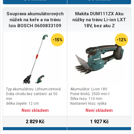
Souprava akumulátorových
Makita DUM111ZX Aku
nůžek na keře a na trávu
nůžky na trávu Li-ion LXT
Isio BOSCH 0600833109
18V, bez aku Z
-15%
-12%
Typ akumulátoru: Lithium-iontová
Akumulátor: Li-ion 18V
Doba chodu bez zatížení: až 50
Počet kmitů: 2500 min-1
min
Šířka řezu: 110 mm
délka čepele: 12 cm
Nastavení řezu: výška
šířka čepele: 8 cm (tráva)
15/20/25mm
Není skladem
Není skladem
2 829 Kč
1 927 Kč
Do košíku
Do košíku