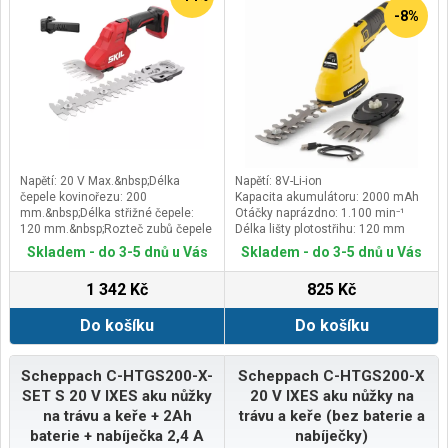
odvětví.&nbsp;Společnost byla
-8%
založena v 80. letech v Itálii s
operačním ústředím v Boretto. Díky
širokému spektru produktů se
obrací k zákazníkům, prodejcům,
zahradním centrům a
specializovaným distributorům a
nabízí jim především zahradní
ruční nářadí, aku program, tlakové
postřikovače, rozmetadla,
kompostéry, závlahové systémy,
dětské nářadí atd. Nabídka
Napětí: 20 V Max.&nbsp;Délka
Napětí: 8V-Li-ion
produktů se stále rozšiřuje.&nbsp;
čepele kovinořezu: 200
Kapacita akumulátoru: 2000 mAh
mm.&nbsp;Délka střižné čepele:
Otáčky naprázdno: 1.100 min⁻¹
120 mm.&nbsp;Rozteč zubů čepele
Délka lišty plotostřihu: 120 mm
křovinořezu: 8 mm.
Skladem - do 3-5 dnů u Vás
Skladem - do 3-5 dnů u Vás
1 342 Kč
825 Kč
Do košíku
Do košíku
Scheppach C-HTGS200-X-
Scheppach C-HTGS200-X
SET S 20 V IXES aku nůžky
20 V IXES aku nůžky na
na trávu a keře + 2Ah
trávu a keře (bez baterie a
baterie + nabíječka 2,4 A
nabíječky)