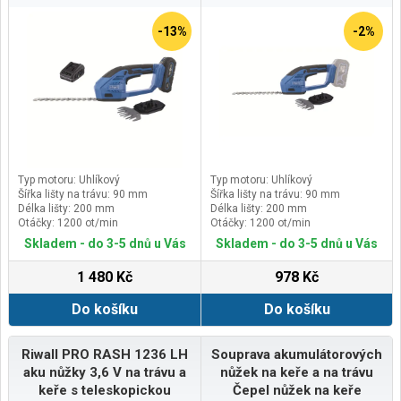
-13%
-2%
Typ motoru: Uhlíkový
Typ motoru: Uhlíkový
Šířka lišty na trávu: 90 mm
Šířka lišty na trávu: 90 mm
Délka lišty: 200 mm
Délka lišty: 200 mm
Otáčky: 1200 ot/min
Otáčky: 1200 ot/min
Skladem - do 3-5 dnů u Vás
Skladem - do 3-5 dnů u Vás
1 480 Kč
978 Kč
Do košíku
Do košíku
Riwall PRO RASH 1236 LH
Souprava akumulátorových
aku nůžky 3,6 V na trávu a
nůžek na keře a na trávu
keře s teleskopickou
Čepel nůžek na keře