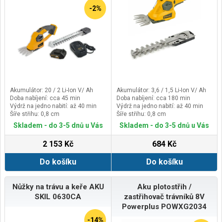
a zaručená spolehlivost činí toto
-2%
nářadí nepostradatelné pro práci
na zahradě. Dodávané se
Samsung baterií a nabíječkou. Aku
nůžky na trávu a živé ploty
s&nbsp;teleskopickou násadou
vám usnadní a pomůžou při
dosekávání trávníků a úpravu
živých plotů.&nbsp;VERDEMAX
zastřihávač TR3.6&nbsp;·&nbsp;
&nbsp; Baterie Li-Ion 3,6V
Samsung·&nbsp; &nbsp; Šířka lišty
Akumulátor: 20 / 2 Li-Ion V/ Ah
Akumulátor: 3,6 / 1,5 Li-Ion V/ Ah
na trávu: 80mm·&nbsp; &nbsp;
Doba nabíjení: cca 45 min
Doba nabíjení: cca 180 min
Délka lišty: 110 mm·&nbsp; &nbsp;
Výdrž na jedno nabití: až 40 min
Výdrž na jedno nabití: až 40 min
Teleskopická násada: Ano 60-90
Šíře střihu: 0,8 cm
Šíře střihu: 0,8 cm
cm·&nbsp; &nbsp; Kolečka:
Skladem - do 3-5 dnů u Vás
Skladem - do 3-5 dnů u Vás
Ano·&nbsp; &nbsp; Otočná rukojeť:
Ano·&nbsp; &nbsp; Bezpečnostní
2 153 Kč
684 Kč
hrot: Ano·&nbsp; &nbsp; Hmotnost:
1,2 kg·&nbsp; &nbsp; Obj.č.
2790&nbsp;Součást balení je
Do košíku
Do košíku
nabíječka baterie + 1x baterie Li-lon
3,6V.&nbsp;&nbsp;Společnost
Verdemax vyrábí zahradní
Nůžky na trávu a keře AKU
Aku plotostřih /
produkty pod vlastní značkou pro
SKIL 0630CA
zastřihovač trávníků 8V
péči, dekoraci, ochranu a údržbu
Powerplus POWXG2034
zeleně, a to jak pro fandy, tak pro
profesionály v tomto
-14%