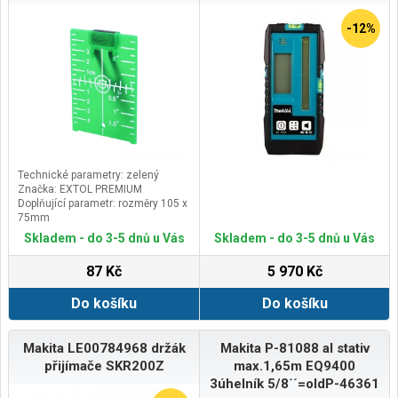
-12%
Technické parametry: zelený
Značka: EXTOL PREMIUM
Doplňující parametr: rozměry 105 x
75mm
Skladem - do 3-5 dnů u Vás
Skladem - do 3-5 dnů u Vás
87 Kč
5 970 Kč
Do košíku
Do košíku
Makita LE00784968 držák
Makita P-81088 al stativ
přijímače SKR200Z
max.1,65m EQ9400
3úhelník 5/8´´=oldP-46361