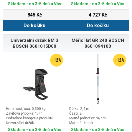
Multifunkční držák slouží k
Příslušenství
Skladem - do 3-5 dnů u Vás
Skladem - do 3-5 dnů u Vás
vyrovnání laserových čar a
univerzálnímu upevnění nástroje
845 Kč
4 727 Kč
Do košíku
Do košíku
Univerzální držák BM 3
Měřicí lať GR 240 BOSCH
BOSCH 0601015D00
0601094100
-12%
-12%
Hmotnost, cca: 0,300 kg
Délka: 2,4 m
Závitová přípojka: 1/4"
Části: 2
Podsekce kategorie produktů:
Měrné jednotky: m/cm
Univerzální držák
Materiál: Hliník
Polohování: Jednoduché řešení pro
Skladem - do 3-5 dnů u Vás
Skladem - do 3-5 dnů u Vás