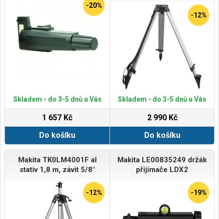
-20%
-12%
Skladem - do 3-5 dnů u Vás
Skladem - do 3-5 dnů u Vás
1 657 Kč
2 990 Kč
Do košíku
Do košíku
Makita TK0LM4001F al
Makita LE00835249 držák
stativ 1,8 m, závit 5/8"
přijímače LDX2
-12%
-19%