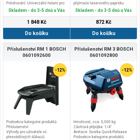
Polohování: Univerzální řešení pro
přijímače laserového paprsku
čárový a bodový laser
Výhody pro uživatele vč.
Skladem - do 3-5 dnů u Vás
Skladem - do 3-5 dnů u Vás
Výhody pro uživatele vč.
přesvědčivých důkazů:
přesvědčivých důkazů: Výškové
Jednoduchá manipulace
1 848 Kč
872 Kč
přestavení s aretací pro bezpečné
a přesné vyrovnání
Do košíku
Do košíku
Příslušenství RM 1 BOSCH
Příslušenství RM 3 BOSCH
0601092600
0601092800
-12%
-12%
Podsekce kategorie produktů:
Hmotnost, cca: 0,500 kg
Příslušenství
Závitová přípojka: 1/4"
Výhody pro uživatele vč.
Aretace: Svorka Quick-Release
přesvědčivých důkazů:
Podsekce kategorie produktů: