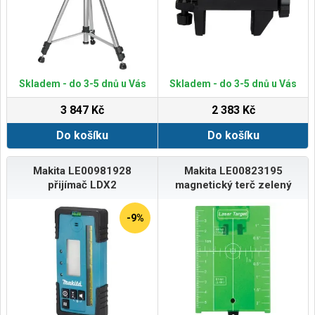
Skladem - do 3-5 dnů u Vás
Skladem - do 3-5 dnů u Vás
3 847 Kč
2 383 Kč
Do košíku
Do košíku
Makita LE00981928
Makita LE00823195
přijímač LDX2
magnetický terč zelený
-9%