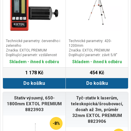
Technické parametry: červeného i
Technické parametry: 420-
zeleného
1200mm
Značka: EXTOL PREMIUM
Značka: EXTOL PREMIUM
Doplňující parametr: vzdálenost
Doplňující parametr: závit 5/8"
detekce min. 50m (závisí na
(16mm), Alu konstrukce, součástí
Skladem - ihned k odběru
Skladem - ihned k odběru
světelných podmínkách), přesnost
balení je redukce závitu z 5/8" na
s odchylkou do 2-3mm,
1/4" a nylonové pouzdro
1 178 Kč
454 Kč
použitelnost v rozmezí teplot od
-10°C do +50°C, napájení 2x1,5V
Do košíku
Do košíku
AA baterie
Stativ výsuvný, 650-
Tyč-stativ k laserům,
1800mm EXTOL PREMIUM
teleskopická/šroubovací,
8823903
dosah až 3m, průměr
32mm EXTOL PREMIUM
8823906
-8%