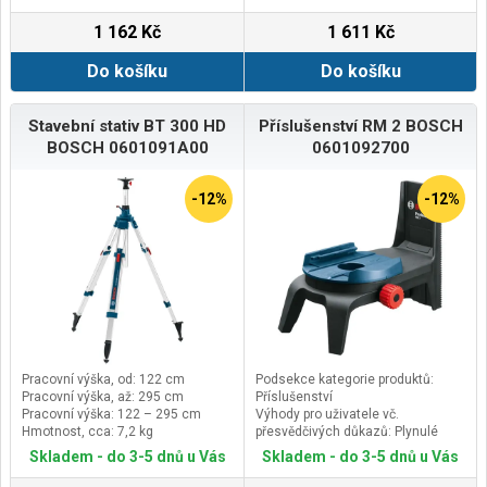
GLL 2-15 Professional
1 162 Kč
1 611 Kč
Do košíku
Do košíku
Stavební stativ BT 300 HD
Příslušenství RM 2 BOSCH
BOSCH 0601091A00
0601092700
-12%
-12%
Pracovní výška, od: 122 cm
Podsekce kategorie produktů:
Pracovní výška, až: 295 cm
Příslušenství
Pracovní výška: 122 – 295 cm
Výhody pro uživatele vč.
Hmotnost, cca: 7,2 kg
přesvědčivých důkazů: Plynulé
jemné polohování laserových čar
Skladem - do 3-5 dnů u Vás
Skladem - do 3-5 dnů u Vás
Rozměry nářadí (délka): 150 mm
Rozměry nářadí (výška): 113 mm