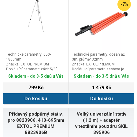
-7%
Technické parametry: 650-
Technické parametry: dosah až
1800mm
3m, průměr 32mm
Značka: EXTOL PREMIUM
Značka: EXTOL PREMIUM
Doplňující parametr: závit 5/8"
Doplňující parametr: sestava je
(16mm), hliníková konstrukce,
tvořena základní podlahovou
Skladem - do 3-5 dnů u Vás
Skladem - do 3-5 dnů u Vás
součástí je i redukce závitu z 5/8"
teleskopicky nastavitenou tyčí s
na 1/4" a nylonové pouzdro, váha
nášlapem a třemi dalšími
799 Kč
1 479 Kč
1,3kg
šroubovacími tyčemi (každá o
délce 59cm), dále rychloaretačním
Do košíku
Do košíku
posuvným držákem se šroubem
1/4" pro instalaci koncového
zařízení a stropní opěrkou. Vše je
zabalenou v nylonovém vaku s
Přídavný podpůrný stativ,
Velký univerzální stativ
popruhem.Váha celé sestavy
pro 8823906, 410-695mm
(1,2 m) + adaptér
1,9kg
EXTOL PREMIUM
v textilním pouzdru SKIL
8823906B
395906