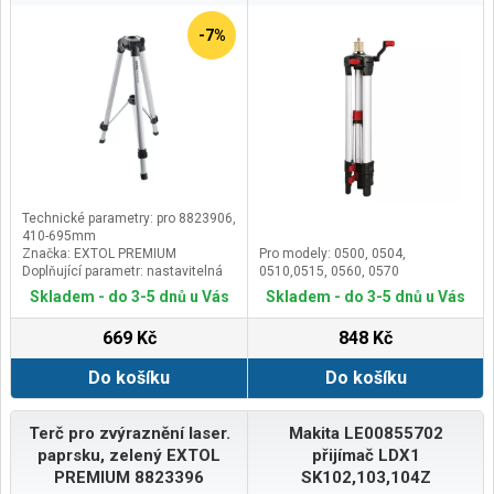
-7%
Technické parametry: pro 8823906,
410-695mm
Značka: EXTOL PREMIUM
Pro modely: 0500, 0504,
Doplňující parametr: nastavitelná
0510,0515, 0560, 0570
výška stativu 410-695mm, průměr
Skladem - do 3-5 dnů u Vás
Skladem - do 3-5 dnů u Vás
střed. otvoru 32,3mm, lehká
hliníková konstrukce
669 Kč
848 Kč
Do košíku
Do košíku
Terč pro zvýraznění laser.
Makita LE00855702
paprsku, zelený EXTOL
přijímač LDX1
PREMIUM 8823396
SK102,103,104Z