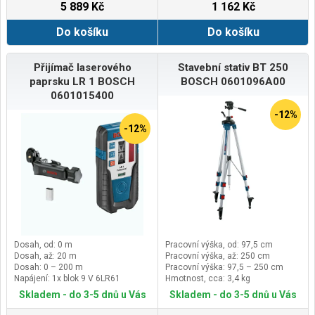
5 889 Kč
1 162 Kč
Do košíku
Do košíku
Přijímač laserového
Stavební stativ BT 250
paprsku LR 1 BOSCH
BOSCH 0601096A00
0601015400
-12%
-12%
Dosah, od: 0 m
Pracovní výška, od: 97,5 cm
Dosah, až: 20 m
Pracovní výška, až: 250 cm
Dosah: 0 – 200 m
Pracovní výška: 97,5 – 250 cm
Napájení: 1x blok 9 V 6LR61
Hmotnost, cca: 3,4 kg
Skladem - do 3-5 dnů u Vás
Skladem - do 3-5 dnů u Vás