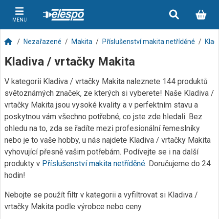
MENU
Nezařazené
Makita
Příslušenství makita netříděné
Klad
Kladiva / vrtačky Makita
V kategorii Kladiva / vrtačky Makita naleznete 144 produktů
světoznámých značek, ze kterých si vyberete! Naše Kladiva /
vrtačky Makita jsou vysoké kvality a v perfektním stavu a
poskytnou vám všechno potřebné, co jste zde hledali. Bez
ohledu na to, zda se řadíte mezi profesionální řemeslníky
nebo je to vaše hobby, u nás najdete Kladiva / vrtačky Makita
vyhovující přesně vašim potřebám. Podívejte se i na další
produkty v
Příslušenství makita netříděné
. Doručujeme do 24
hodin!
Nebojte se použít filtr v kategorii a vyfiltrovat si Kladiva /
vrtačky Makita podle výrobce nebo ceny.