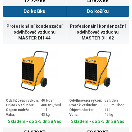
12 729 Kč
40 528 Kč
Do košíku
Do košíku
Profesionální kondenzační
Profesionální kondenzační
odvlhčovač vzduchu
odvlhčovač vzduchu
MASTER DH 44
MASTER DH 62
Odvlhčovací výkon:
40 l/den
Odvlhčovací výkon:
52 l/den
Průtok vzduchu:
480 m3/hod
Průtok vzduchu:
650 m3/hod
Objem nádrže:
11 l
Objem nádrže:
11 l
Váha:
43 kg
Váha:
45 kg
Skladem - do 3-5 dnů u Vás
Skladem - do 3-5 dnů u Vás