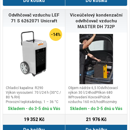
Do košíku
Do košíku
Odvlhčovač vzduchu LEF
Víceúčelový kondenzační
71 S 6262071 Unicraft
odvlhčovač vzduchu
MASTER DH 732P
-14%
Chladicí kapalina: R290
Objem nádrže 6,5 lOdvlhčovací
Výkon vysoušení: 70 l/24 h (30°C /
výkon 30 l/24hodPříkon 680
80 % RH)
WProvedení KovovéPrůtok
Provozní teplota&nbsp;: 1 – 36 °C
vzduchu 160 m3/hodRozměry
°C
402x387x592 mmDistribuce
Skladem - do 3-5 dnů u Vás
Skladem - do 3-5 dnů u Vás
Max. množství vzduchu: 700 m³/h
CZHmotnost 19,5 kgNapájecí
napětí 220-240
19 352 Kč
21 976 Kč
Do košíku
Do košíku