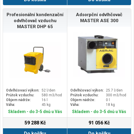
Profesionální kondenzační
Adsorpční odvlhčovač
odvlhčovač vzduchu
MASTER ASE 300
MASTER DHP 65
Odvlhčovací výkon:
52 l/den
Odvlhčovací výkon:
25.7 l/den
Průtok vzduchu:
580 m3/hod
Průtok vzduchu:
300 m3/hod
Objem nádrže:
16 l
Objem nádrže:
0 l
Váha:
45 kg
Váha:
18 kg
Skladem - do 3-5 dnů u Vás
Skladem - do 3-5 dnů u Vás
59 288 Kč
91 056 Kč
Do košíku
Do košíku