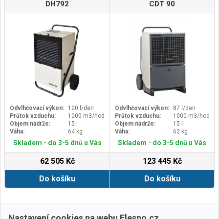
DH792
CDT 90
Odvlhčovací výkon:
100 l/den
Odvlhčovací výkon:
87 l/den
Průtok vzduchu:
1000 m3/hod
Průtok vzduchu:
1000 m3/hod
Objem nádrže:
15 l
Objem nádrže:
15 l
Váha:
64 kg
Váha:
62 kg
Skladem - do 3-5 dnů u Vás
Skladem - do 3-5 dnů u Vás
62 505 Kč
123 445 Kč
Do košíku
Do košíku
Další ›
Poslední »
Nastavení cookies na webu Elespo.cz