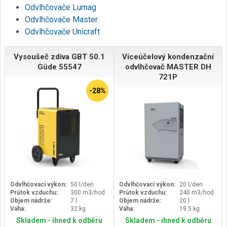
Odvlhčovače Lumag
Odvlhčovače Master
Odvlhčovače Unicraft
Vysoušeč zdiva GBT 50.1
Víceúčelový kondenzační
Güde 55547
odvlhčovač MASTER DH
721P
-28%
Odvlhčovací výkon:
50 l/den
Odvlhčovací výkon:
20 l/den
Průtok vzduchu:
300 m3/hod
Průtok vzduchu:
240 m3/hod
Objem nádrže:
7 l
Objem nádrže:
20 l
Váha:
32 kg
Váha:
19.5 kg
Skladem - ihned k odběru
Skladem - ihned k odběru