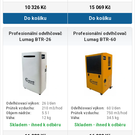
10 326 Kč
15 069 Kč
Do košíku
Do košíku
Profesionální odvlhčovač
Profesionální odvlhčovač
Lumag BTR-26
Lumag BTR-60
Odvlhčovací výkon:
26 l/den
Průtok vzduchu:
210 m3/hod
Odvlhčovací výkon:
60 l/den
Objem nádrže:
5.5 l
Průtok vzduchu:
750 m3/hod
Váha:
12 kg
Váha:
34.5 kg
Skladem - ihned k odběru
Skladem - ihned k odběru