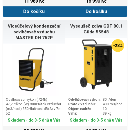
11 989 Kč
16 990 Kč
Do košíku
Do košíku
Víceúčelový kondenzační
Vysoušeč zdiva GBT 80.1
odvlhčovač vzduchu
Güde 55548
MASTER DH 752P
-28%
Odvlhčovací výkon (l/24h)
Odvlhčovací výkon:
80 l/den
47,2Příkon (W) 900Průtok vzduchu
Průtok vzduchu:
400 m3/hod
(m3/hod.) 350Hlučnost dB(A) v 7m
Objem nádrže:
10 l
52
Váha:
39 kg
Skladem - do 3-5 dnů u Vás
Skladem - do 3-5 dnů u Vás