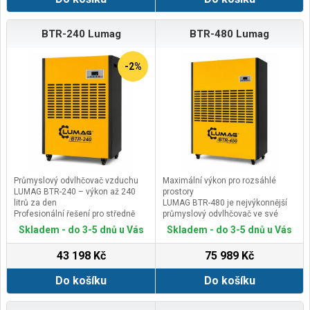
BTR-240 Lumag
BTR-480 Lumag
-2%
Průmyslový odvlhčovač vzduchu
Maximální výkon pro rozsáhlé
LUMAG BTR-240 – výkon až 240
prostory
litrů za den
LUMAG BTR-480 je nejvýkonnější
Profesionální řešení pro středně
průmyslový odvlhčovač ve své
velké průmyslové prostory
třídě, navržený pro nepřetržitý
Skladem - do 3-5 dnů u Vás
Skladem - do 3-5 dnů u Vás
LUMAG BTR-240 je výkonný
provoz ve výrobních halách,
průmyslový odvlhčovač určený pro
skladech, logistických centrech,
43 198 Kč
75 989 Kč
dlouhodobý provoz ve skladech,
novostavbách i objektech po
výrobních halách, novostavbách,
rozsáhlých haváriích vody.
Do košíku
Do košíku
technických místnostech i
Díky odvlhčovacímu výkonu až 480
objektech po haváriích vody.
litrů za 24 hodin si poradí i s velmi
Díky odvlhčovacímu výkonu až 240
náročnými podmínkami.