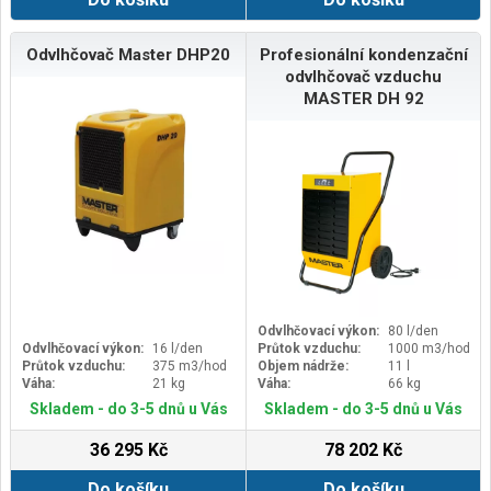
Odvlhčovač Master DHP20
Profesionální kondenzační
odvlhčovač vzduchu
MASTER DH 92
Odvlhčovací výkon:
80 l/den
Odvlhčovací výkon:
16 l/den
Průtok vzduchu:
1000 m3/hod
Průtok vzduchu:
375 m3/hod
Objem nádrže:
11 l
Váha:
21 kg
Váha:
66 kg
Skladem - do 3-5 dnů u Vás
Skladem - do 3-5 dnů u Vás
36 295 Kč
78 202 Kč
Do košíku
Do košíku