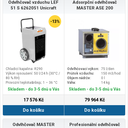
litrů za 24 hodin si poradí i s
Robustní celokovová konstrukce,
Odvlhčovač vzduchu LEF
Adsorpční odvlhčovač
náročnými podmínkami a výrazně
vysoký průtok vzduchu a
51 S 6262051 Unicraft
MASTER ASE 200
urychlí vysoušení prostor.
automatické řízení provozu
zajišťují spolehlivé odvlhčování
velkých prostor s minimální
-13%
obsluhou.
Chladicí kapalina: R290
Odvlhčovací výkon:
75 l/den
Výkon vysoušení: 50 l/24 h (30°C /
Průtok vzduchu:
150 m3/hod
80 % RH)
Objem nádrže:
0 l
Provozní teplota&nbsp;: 1 – 36 °C
Váha:
14 kg
°C
Skladem - do 3-5 dnů u Vás
Skladem - do 3-5 dnů u Vás
Max. množství vzduchu: 600 m³/h
17 576 Kč
79 964 Kč
Do košíku
Do košíku
Odvlhčovač MASTER
Profesionální odvlhčovač