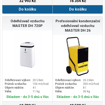
32 993 Kč
16 354 Kč
Do košíku
Do košíku
Odvlhčovač vzduchu
Profesionální kondenzační
MASTER DH 720P
odvlhčovač vzduchu
MASTER DH 26
Odvlhčovací výkon:
20 l/den
Odvlhčovací výkon:
26 l/den
Průtok vzduchu:
150 m3/hod
Průtok vzduchu:
350 m3/hod
Objem nádrže:
4 l
Objem nádrže:
8 l
Váha:
11 kg
Váha:
36 kg
Skladem - do 3-5 dnů u Vás
Skladem - do 3-5 dnů u Vás