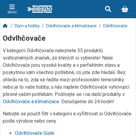
MENU
Dům a hobby
Odvlhčovače a klimatizace
Odvlhčovače
Odvlhčovače
V kategorii Odvlhčovače naleznete 35 produktů
světoznámých značek, ze kterých si vyberete! Naše
Odvlhčovače jsou vysoké kvality a v perfektním stavu a
poskytnou vám všechno potřebné, co jste zde hledali. Bez
ohledu na to, zda se řadíte mezi profesionální řemeslníky
nebo je to vaše hobby, u nás najdete Odvlhčovače vyhovující
přesně vašim potřebám. Podívejte se i na další produkty v
Odvlhčovače a klimatizace
. Doručujeme do 24 hodin!
Nebojte se použít filtr v kategorii a vyfiltrovat si Odvlhčovače
podle výrobce nebo ceny.
Odvlhčovače Güde