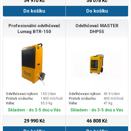
54 970 Kč
58 078 Kč
Do košíku
Do košíku
Profesionální odvlhčovač
Odvlhčovač MASTER
Lumag BTR-150
DHP55
Odvlhčovací výkon:
150 l/den
Odvlhčovací výkon:
45.9 l/den
Průtok vzduchu:
1400 m3/hod
Průtok vzduchu:
400 m3/hod
Váha:
55.5 kg
Váha:
47 kg
Skladem - do 3-5 dnů u Vás
Skladem - do 3-5 dnů u Vás
29 990 Kč
46 808 Kč