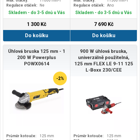
Max. otáčky:
11000 min-1
Max. otáčky:
11500 min-1
Regulace otáček:
Ne
Regulace otáček:
Ano
Skladem - do 3-5 dnů u Vás
Skladem - do 3-5 dnů u Vás
1 300 Kč
7 690 Kč
Do košíku
Do košíku
Úhlová bruska 125 mm - 1
900 W úhlová bruska,
200 W Powerplus
univerzálně použitelná,
POWX0614
125 mm FLEX LE 9-11 125
L-Boxx 230/CEE
-2%
Průměr kotouče:
125 mm
Průměr kotouče:
125 mm