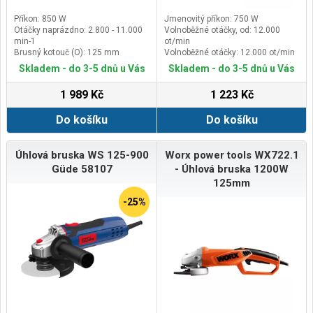
Příkon: 850 W
Jmenovitý příkon: 750 W
Otáčky naprázdno: 2.800 - 11.000
Volnoběžné otáčky, od: 12.000
min-1
ot/min
Brusný kotouč (O): 125 mm
Volnoběžné otáčky: 12.000 ot/min
Velikost vřetene: M14 x 2
Aretace vřetena: ano
Skladem - do 3-5 dnů u Vás
Skladem - do 3-5 dnů u Vás
1 989 Kč
1 223 Kč
Do košíku
Do košíku
Úhlová bruska WS 125-900
Worx power tools WX722.1
Güde 58107
- Úhlová bruska 1200W
125mm
-25%