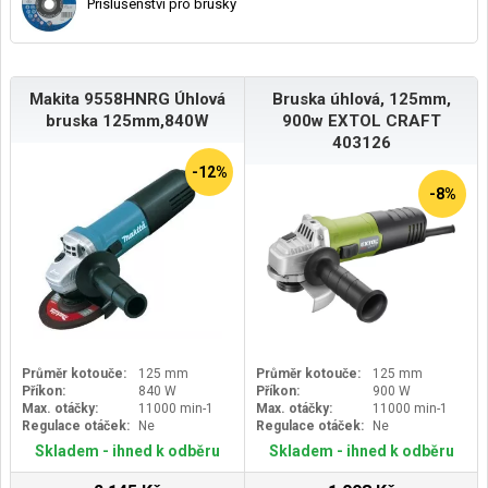
Příslušenství pro brusky
Makita 9558HNRG Úhlová
Bruska úhlová, 125mm,
bruska 125mm,840W
900w EXTOL CRAFT
403126
-12%
-8%
Průměr kotouče:
125 mm
Průměr kotouče:
125 mm
Příkon:
840 W
Příkon:
900 W
Max. otáčky:
11000 min-1
Max. otáčky:
11000 min-1
Regulace otáček:
Ne
Regulace otáček:
Ne
Skladem - ihned k odběru
Skladem - ihned k odběru