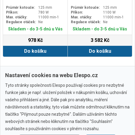
Průměr kotouče:
125 mm
Průměr kotouče:
125 mm
Příkon:
780 W
Příkon:
1100 W
Max. otáčky:
11000 min-1
Max. otáčky:
11000 min-1
Regulace otáček:
Ne
Regulace otáček:
Ne
Skladem - do 3-5 dnů u Vás
Skladem - do 3-5 dnů u Vás
978 Kč
3 582 Kč
Do košíku
Do košíku
Další ›
Poslední »
Nastavení cookies na webu Elespo.cz
Tyto stránky společnosti Elespo používají cookies pro nezbytné
funkce jako je např. uložení položek v nákupním košíku, uchování
vašeho přihlášení a jiné. Dále pak pro analytiku, měření
návštěvnosti a statistiky, tyto však můžete odmítnout kliknutím na
tlačítko "Přijmout pouze nezbytné". Dalším užíváním těchto
webových stránek nebo kliknutím na tlačítko "Souhlasím"
Všechny značky
souhlasíte s používáním cookies v plném rozsahu.