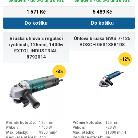
Skladem - do 3-5 dnů u Vás
Skladem - do 3-5 dnů u Vás
1 571 Kč
5 489 Kč
Do košíku
Do košíku
Bruska úhlová s regulací
Úhlová bruska GWS 7-125
rychlosti, 125mm, 1400w
BOSCH 0601388108
EXTOL INDUSTRIAL
8792014
-12%
-8%
Průměr kotouče:
125 mm
Průměr kotouče:
125 mm
Příkon:
1400 W
Příkon:
720 W
Max. otáčky:
9800 min-1
Max. otáčky:
11000 min-1
Regulace otáček:
Ano
Regulace otáček:
Ne