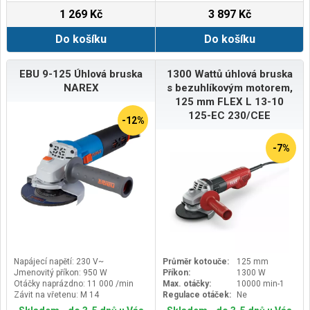
1 269 Kč
3 897 Kč
Do košíku
Do košíku
EBU 9-125 Úhlová bruska
1300 Wattů úhlová bruska
NAREX
s bezuhlíkovým motorem,
125 mm FLEX L 13-10
125-EC 230/CEE
-12%
-7%
Napájecí napětí: 230 V~
Průměr kotouče:
125 mm
Jmenovitý příkon: 950 W
Příkon:
1300 W
Otáčky naprázdno: 11 000 /min
Max. otáčky:
10000 min-1
Závit na vřetenu: M 14
Regulace otáček:
Ne