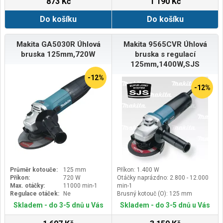
873 Kč
1 190 Kč
Do košíku
Do košíku
Makita GA5030R Úhlová
Makita 9565CVR Úhlová
bruska 125mm,720W
bruska s regulací
125mm,1400W,SJS
-12%
-12%
Průměr kotouče:
125 mm
Příkon: 1.400 W
Příkon:
720 W
Otáčky naprázdno: 2.800 - 12.000
Max. otáčky:
11000 min-1
min-1
Regulace otáček:
Ne
Brusný kotouč (O): 125 mm
Velikost vřetene: M14 x 2
Skladem - do 3-5 dnů u Vás
Skladem - do 3-5 dnů u Vás