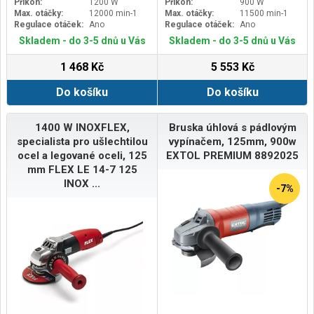
Příkon:
1200 W
Příkon:
900 W
Max. otáčky:
12000 min-1
Max. otáčky:
11500 min-1
Regulace otáček:
Ano
Regulace otáček:
Ano
Skladem - do 3-5 dnů u Vás
Skladem - do 3-5 dnů u Vás
1 468 Kč
5 553 Kč
Do košíku
Do košíku
1400 W INOXFLEX,
Bruska úhlová s pádlovým
specialista pro ušlechtilou
vypínačem, 125mm, 900w
ocel a legované oceli, 125
EXTOL PREMIUM 8892025
mm FLEX LE 14-7 125
INOX ...
-7%