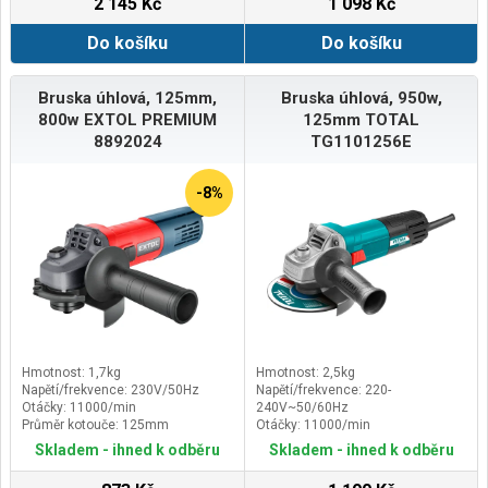
2 145 Kč
1 098 Kč
Do košíku
Do košíku
Bruska úhlová, 125mm,
Bruska úhlová, 950w,
800w EXTOL PREMIUM
125mm TOTAL
8892024
TG1101256E
-8%
Hmotnost: 1,7kg
Hmotnost: 2,5kg
Napětí/frekvence: 230V/50Hz
Napětí/frekvence: 220-
Otáčky: 11000/min
240V~50/60Hz
Průměr kotouče: 125mm
Otáčky: 11000/min
Průměr kotouče: 125mm
Skladem - ihned k odběru
Skladem - ihned k odběru