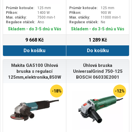
Průměr kotouče:
125 mm
Průměr kotouče:
125 mm
Příkon:
1400 W
Příkon:
900 W
Max. otáčky:
7500 min-1
Max. otáčky:
11000 min-1
Regulace otáček:
Ano
Regulace otáček:
Ne
Skladem - do 3-5 dnů u Vás
Skladem - do 3-5 dnů u Vás
9 668 Kč
1 289 Kč
Do košíku
Do košíku
Makita GA5100 Úhlová
Úhlová bruska
bruska s regulací
UniversalGrind 750-125
125mm,elektronika,850W
BOSCH 06033E2001
-18%
-12%