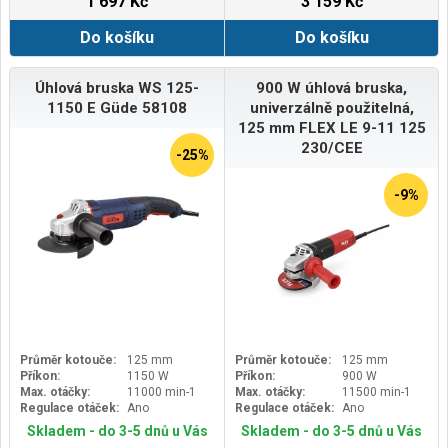
1 697 Kč
3 159 Kč
Do košíku
Do košíku
Úhlová bruska WS 125-
900 W úhlová bruska,
1150 E Güde 58108
univerzálně použitelná,
125 mm FLEX LE 9-11 125
230/CEE
-25%
-9%
Průměr kotouče:
125 mm
Průměr kotouče:
125 mm
Příkon:
1150 W
Příkon:
900 W
Max. otáčky:
11000 min-1
Max. otáčky:
11500 min-1
Regulace otáček:
Ano
Regulace otáček:
Ano
Skladem - do 3-5 dnů u Vás
Skladem - do 3-5 dnů u Vás