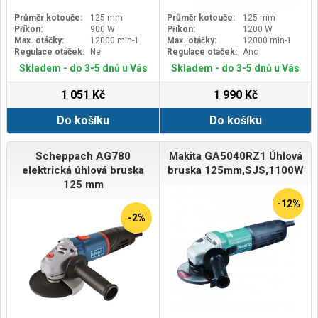
Průměr kotouče:
125 mm
Průměr kotouče:
125 mm
Příkon:
900 W
Příkon:
1200 W
Max. otáčky:
12000 min-1
Max. otáčky:
12000 min-1
Regulace otáček:
Ne
Regulace otáček:
Ano
Skladem - do 3-5 dnů u Vás
Skladem - do 3-5 dnů u Vás
1 051 Kč
1 990 Kč
Do košíku
Do košíku
Scheppach AG780
Makita GA5040RZ1 Úhlová
elektrická úhlová bruska
bruska 125mm,SJS,1100W
125 mm
-12%
-2%