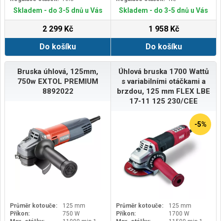
Skladem - do 3-5 dnů u Vás
Skladem - do 3-5 dnů u Vás
2 299 Kč
1 958 Kč
Do košíku
Do košíku
Bruska úhlová, 125mm,
Úhlová bruska 1700 Wattů
750w EXTOL PREMIUM
s variabilními otáčkami a
8892022
brzdou, 125 mm FLEX LBE
17-11 125 230/CEE
-5%
Průměr kotouče:
125 mm
Průměr kotouče:
125 mm
Příkon:
750 W
Příkon:
1700 W