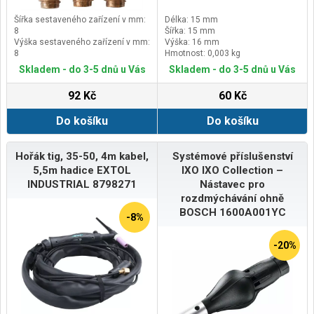
Šířka sestaveného zařízení v mm:
Délka: 15 mm
8
Šířka: 15 mm
Výška sestaveného zařízení v mm:
Výška: 16 mm
8
Hmotnost: 0,003 kg
Délka sestaveného zařízení v mm:
Skladem - do 3-5 dnů u Vás
Skladem - do 3-5 dnů u Vás
23
92 Kč
60 Kč
Do košíku
Do košíku
Hořák tig, 35-50, 4m kabel,
Systémové příslušenství
5,5m hadice EXTOL
IXO IXO Collection –
INDUSTRIAL 8798271
Nástavec pro
rozdmýchávání ohně
BOSCH 1600A001YC
-8%
-20%