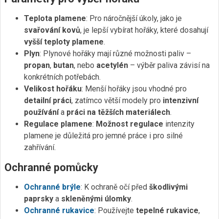
Teplota plamene
: Pro náročnější úkoly, jako je
svařování kovů
, je lepší vybírat hořáky, které dosahují
vyšší teploty plamene
.
Plyn
: Plynové hořáky mají různé možnosti paliv –
propan
,
butan
, nebo
acetylén
– výběr paliva závisí na
konkrétních potřebách.
Velikost hořáku
: Menší hořáky jsou vhodné pro
detailní práci
, zatímco větší modely pro
intenzivní
používání
a
práci na těžších materiálech
.
Regulace plamene
:
Možnost regulace
intenzity
plamene je důležitá pro jemné práce i pro silné
zahřívání.
Ochranné pomůcky
Ochranné brýle
: K ochraně očí před
škodlivými
paprsky
a
skleněnými úlomky
.
Ochranné rukavice
: Používejte
tepelné rukavice
,