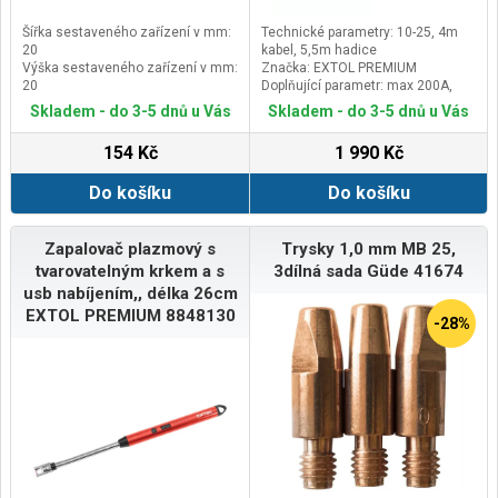
Šířka sestaveného zařízení v mm:
Technické parametry: 10-25, 4m
20
kabel, 5,5m hadice
Výška sestaveného zařízení v mm:
Značka: EXTOL PREMIUM
20
Doplňující parametr: max 200A,
Délka sestaveného zařízení v mm:
wolframová elektroda ⌀2,4mm,
Skladem - do 3-5 dnů u Vás
Skladem - do 3-5 dnů u Vás
55
keramická vložka ⌀11mm (velikost
7), G 1/4"
154 Kč
1 990 Kč
Do košíku
Do košíku
Zapalovač plazmový s
Trysky 1,0 mm MB 25,
tvarovatelným krkem a s
3dílná sada Güde 41674
usb nabíjením,, délka 26cm
EXTOL PREMIUM 8848130
-28%