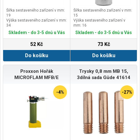
Šířka sestaveného zařízení v mm:
Šířka sestaveného zařízení v mm:
19
15
Výška sestaveného zařízení v mm:
Výška sestaveného zařízení v
34
mm: 16
Délka sestaveného zařízení v mm:
Délka sestaveného zařízení v mm:
Skladem - do 3-5 dnů u Vás
Skladem - do 3-5 dnů u Vás
60
15
52 Kč
73 Kč
Do košíku
Do košíku
Proxxon Hořák
Trysky 0,8 mm MB 15,
MICROFLAM MFB/E
3dílná sada Güde 41614
-4%
-27%