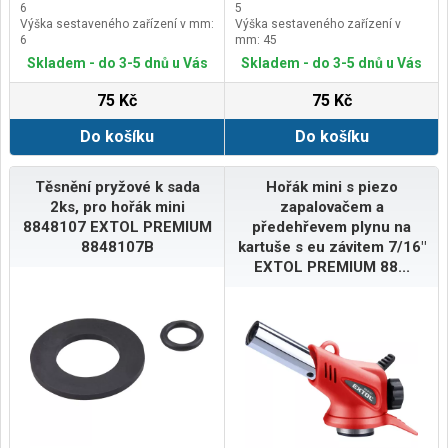
6
5
Výška sestaveného zařízení v mm:
Výška sestaveného zařízení v
6
mm: 45
Délka sestaveného zařízení v mm:
Délka sestaveného zařízení v mm:
Skladem - do 3-5 dnů u Vás
Skladem - do 3-5 dnů u Vás
25
30
75 Kč
75 Kč
Do košíku
Do košíku
Těsnění pryžové k sada
Hořák mini s piezo
2ks, pro hořák mini
zapalovačem a
8848107 EXTOL PREMIUM
předehřevem plynu na
8848107B
kartuše s eu závitem 7/16"
EXTOL PREMIUM 88...