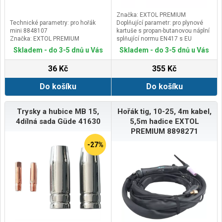
Značka: EXTOL PREMIUM
Technické parametry: pro hořák
Doplňující parametr: pro plynové
mini 8848107
kartuše s propan-butanovou náplní
Značka: EXTOL PREMIUM
splňující normu EN417 s EU
závitem 7/16", výkon 1,1kWh,
Skladem - do 3-5 dnů u Vás
Skladem - do 3-5 dnů u Vás
spotřeba 93g/h
36 Kč
355 Kč
Do košíku
Do košíku
Trysky a hubice MB 15,
Hořák tig, 10-25, 4m kabel,
4dílná sada Güde 41630
5,5m hadice EXTOL
PREMIUM 8898271
-27%