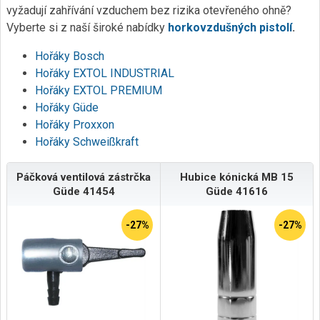
vyžadují zahřívání vzduchem bez rizika otevřeného ohně?
Vyberte si z naší široké nabídky
horkovzdušných pistolí
.
Hořáky Bosch
Hořáky EXTOL INDUSTRIAL
Hořáky EXTOL PREMIUM
Hořáky Güde
Hořáky Proxxon
Hořáky Schweißkraft
Páčková ventilová zástrčka
Hubice kónická MB 15
Güde 41454
Güde 41616
-27%
-27%