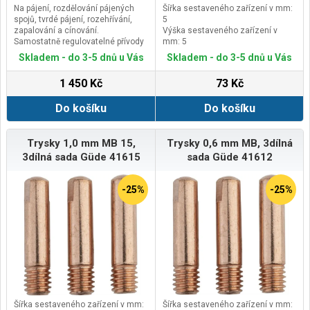
Na pájení, rozdělování pájených
Šířka sestaveného zařízení v mm:
spojů, tvrdé pájení, rozehřívání,
5
zapalování a cínování.
Výška sestaveného zařízení v
Samostatně regulovatelné přívody
mm: 5
vzduchu a plynu.
Délka sestaveného zařízení v mm:
Skladem - do 3-5 dnů u Vás
Skladem - do 3-5 dnů u Vás
Rovnoměrný úzký tvar plamene a
20
teplota do 1.200 °C umožňují
1 450 Kč
73 Kč
mimořádně jemné práce.
Vybaven piezoelektrickým
Do košíku
Do košíku
zapalovačem.Cenově výhodné
doplňování běžnými butanovými
bombičkami pro zapalovače.
Trysky 1,0 mm MB 15,
Trysky 0,6 mm MB, 3dílná
3dílná sada Güde 41615
sada Güde 41612
-25%
-25%
Šířka sestaveného zařízení v mm:
Šířka sestaveného zařízení v mm: