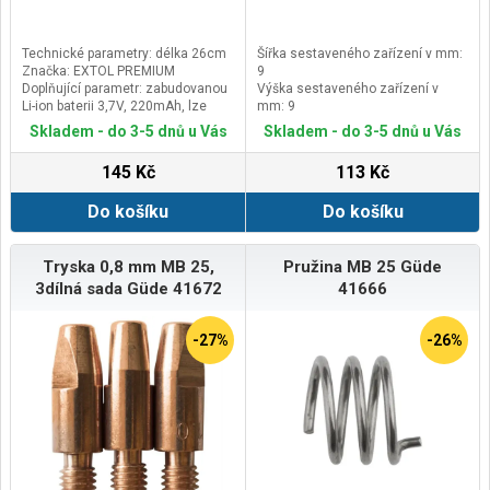
Technické parametry: délka 26cm
Šířka sestaveného zařízení v mm:
Značka: EXTOL PREMIUM
9
Doplňující parametr: zabudovanou
Výška sestaveného zařízení v
Li-ion baterii 3,7V, 220mAh, lze
mm: 9
dobíjet pomocí dodávaného USB-C
Délka sestaveného zařízení v mm:
Skladem - do 3-5 dnů u Vás
Skladem - do 3-5 dnů u Vás
kabelu (1.dodávka byla s USB-
23
micro)
145 Kč
113 Kč
Do košíku
Do košíku
Tryska 0,8 mm MB 25,
Pružina MB 25 Güde
3dílná sada Güde 41672
41666
-27%
-26%