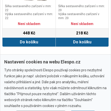
Šířka sestaveného zařízení v mm:
Šířka sestaveného zařízení v mm:
22
20
Výška sestaveného zařízení v mm:
Výška sestaveného zařízení v
22
mm: 20
Délka sestaveného zařízení v mm:
Délka sestaveného zařízení v mm:
Není skladem
Není skladem
54
57
448 Kč
218 Kč
Do košíku
Do košíku
Další ›
Poslední »
Nastavení cookies na webu Elespo.cz
Tyto stránky společnosti Elespo používají cookies pro nezbytné
funkce jako je např. uložení položek v nákupním košíku, uchování
vašeho přihlášení a jiné. Dále pak pro analytiku, měření
návštěvnosti a statistiky, tyto však můžete odmítnout kliknutím na
tlačítko "Přijmout pouze nezbytné". Dalším užíváním těchto
webových stránek nebo kliknutím na tlačítko "Souhlasím"
Všechny značky
souhlasíte s používáním cookies v plném rozsahu.