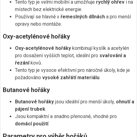
Tento typ je velmi mobilní a umožňuje
rychlý ohřev
i na
místech bez elektrické energie.
Používají se hlavně v
řemeslných dílnách
a pro menší
opravy nebo montáže.
Oxy-acetylénové hořáky
Oxy-acetylénové hořáky
kombinují kyslík a acetylén
pro dosažení vyšších teplot, ideální pro
svařování a
řezání
kovů.
Tento typ je vysoce efektivní pro náročné úkoly, kde je
požadováno
vysoké zahřátí materiálu
.
Butanové hořáky
Butanové hořáky
jsou ideální pro menší úkoly,
ohnutí a
pájení trubek
.
Jsou kompaktní a snadno přenosné, vhodné pro
domácí použití
.
Parametry pro výběr hořáků