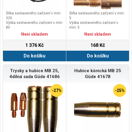
Šířka sestaveného zařízení v mm:
Šířka sestaveného zařízení v mm:
320
5
Výška sestaveného zařízení v mm:
Výška sestaveného zařízení v
80
mm: 5
Délka sestaveného zařízení v mm:
Délka sestaveného zařízení v mm:
Není skladem
Není skladem
340
35
1 376 Kč
168 Kč
Do košíku
Do košíku
Trysky a hubice MB 25,
Hubice kónická MB 25
4dílná sada Güde 41686
Güde 41678
-27%
-25%