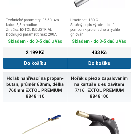
Technické parametry: 35-50, 4m
Hmotnost: 180 G
kabel, 5,5m hadice
Stručný popis výrobku: Ideální
Značka: EXTOL INDUSTRIAL
pomocník pro snadné a rychlé
Doplňující parametr: max 200A,
grilování
wolframová elektroda ⌀ 2,4mm,
Vlastnosti hlavního výrobku:
Skladem - do 3-5 dnů u Vás
Skladem - do 3-5 dnů u Vás
keramická vložka ⌀ 11mm
Žáruvzdorný materiál a doplňkový
(velikost 7), G 1/4"
bezpečnostní popruh pro
2 199 Kč
433 Kč
bezpečnou práci blízko plamenů
Podsekce kategorie produktů:
Do košíku
Do košíku
Systémové příslušenství IXO
Hořák nahřívací na propan-
Hořák s piezo zapalováním
butan, průměr 60mm, délka
na kartuše s eu závitem
760mm EXTOL PREMIUM
7/16" EXTOL PREMIUM
8848110
8848100