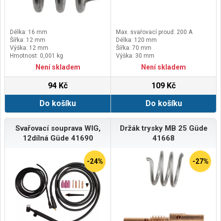
Délka: 16 mm
Max. svařovací proud: 200 A
Šířka: 12 mm
Délka: 120 mm
Výška: 12 mm
Šířka: 70 mm
Hmotnost: 0,001 kg
Výška: 30 mm
Není skladem
Není skladem
94 Kč
109 Kč
Do košíku
Do košíku
Svařovací souprava WIG,
Držák trysky MB 25 Güde
12dílná Güde 41690
41668
-24%
-27%