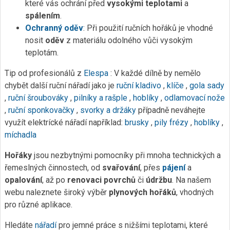
které vás ochrání před
vysokými teplotami
a
spálením
.
Ochranný oděv
: Při použití ručních hořáků je vhodné
nosit
oděv
z materiálu odolného vůči vysokým
teplotám.
Tip od profesionálů z
Elespa
: V každé dílně by nemělo
chybět další ruční nářadí jako je
ruční kladivo
,
klíče
,
gola sady
,
ruční šroubováky
,
pilníky a rašple
,
hoblíky
,
odlamovací nože
,
ruční sponkovačky
,
svorky a držáky
případně neváhejte
využít elektrícké nářadí například:
brusky
,
pily
frézy
,
hoblíky
,
míchadla
Hořáky
jsou nezbytnými pomocníky při mnoha technických a
řemeslných činnostech, od
svařování
, přes
pájení
a
opalování
, až po
renovaci povrchů
či
údržbu
. Na našem
webu naleznete široký výběr
plynových hořáků
, vhodných
pro různé aplikace.
Hledáte
nářadí
pro jemné práce s nižšími teplotami, které