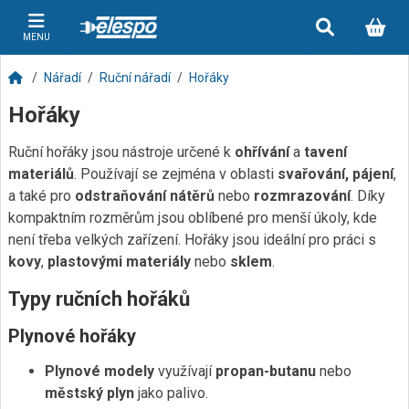
MENU
Nářadí
Ruční nářadí
Hořáky
Hořáky
Ruční hořáky jsou nástroje určené k
ohřívání
a
tavení
materiálů
. Používají se zejména v oblasti
svařování, pájení
,
a také pro
odstraňování nátěrů
nebo
rozmrazování
. Díky
kompaktním rozměrům jsou oblíbené pro menší úkoly, kde
není třeba velkých zařízení. Hořáky jsou ideální pro práci s
kovy
,
plastovými materiály
nebo
sklem
.
Typy ručních hořáků
Plynové hořáky
Plynové modely
využívají
propan-butanu
nebo
městský plyn
jako palivo.