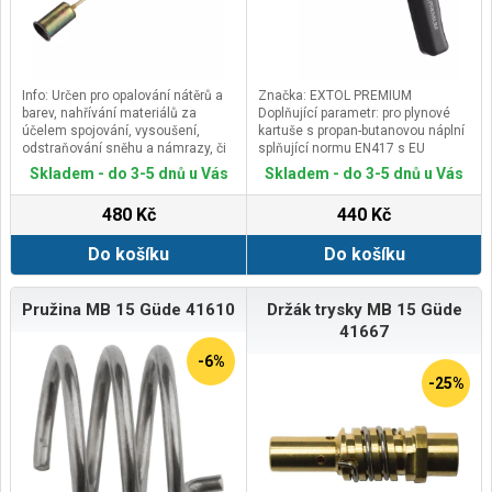
Info: Určen pro opalování nátěrů a
Značka: EXTOL PREMIUM
barev, nahřívání materiálů za
Doplňující parametr: pro plynové
účelem spojování, vysoušení,
kartuše s propan-butanovou náplní
odstraňování sněhu a námrazy, či
splňující normu EN417 s EU
k hubení mechu a plevele.
závitem 7/16", výkon 1,7kWh,
Skladem - do 3-5 dnů u Vás
Skladem - do 3-5 dnů u Vás
Normy: CE
spotřeba 123g/h
Technické parametry: průměr
480 Kč
440 Kč
60mm, délka 760mm
Značka: EXTOL PREMIUM
Do košíku
Do košíku
Pružina MB 15 Güde 41610
Držák trysky MB 15 Güde
41667
-6%
-25%