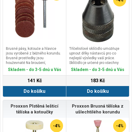
Brusné pásy, kotouče a hlavice
Tříčelisťové sklíčidlo umožňuje
jsou vyrobené z běžného korundu.
upnout dříky nástavců pro co
Brusné prostředky jsou
nejlepší výsledky vaší práce.
houževnaté Na broušení,
Sklíčidlo je určené pro všechny
vyhlazování a leštění
ruční přístroje MICROMOT, vyjma
Skladem - do 3-5 dnů u Vás
Skladem - do 3-5 dnů u Vás
temperovaných litin, šedých litin,
těchto nástrojů:gravírky GG 12,
ušlechtilé oceli, barevných kovů,
vrtací brusky IBS/E, vrtací brusky s
141 Kč
183 Kč
na dřevo střední a pro plasty nízké
dlouhým krkem LBS/E a kapesní
otáčky.
vrtačkou COLT 2).
Do košíku
Do košíku
Stopka Ø 3mm.Hrubost 120 a
Rozsah upínání sklíčidla je 0,3 –
150.Vhodné pro kovy, ocel, litinu a
3,2mm.Sklíčidlo nebo kleštiny?
dřevo.
Sklíčidla umožňují komfortnější a
rychlejší výměnu používaných
Proxxon Plstěná lešticí
Proxxon Brusná tělíska z
nástrojů různých velikostí stopek
tělíska a kotoučky
ušlechtilého korundu
(např.
HSS – vrtáků dle DIN 338).
-4%
-4%