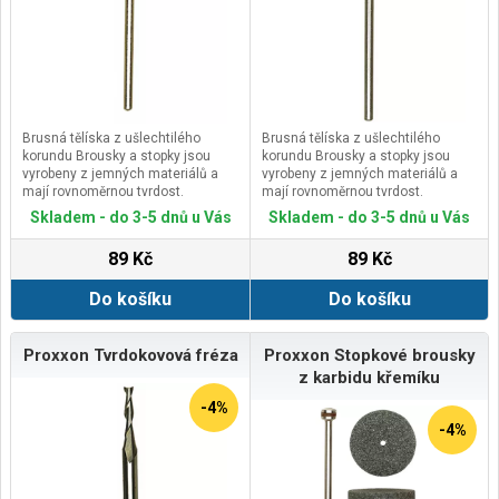
Brusná tělíska z ušlechtilého
Brusná tělíska z ušlechtilého
korundu Brousky a stopky jsou
korundu Brousky a stopky jsou
vyrobeny z jemných materiálů a
vyrobeny z jemných materiálů a
mají rovnoměrnou tvrdost.
mají rovnoměrnou tvrdost.
Různé tvary pro širokou oblast
Různé tvary pro širokou oblast
Skladem - do 3-5 dnů u Vás
Skladem - do 3-5 dnů u Vás
použití.
použití.
Na broušení a cizelování tvrdých
Na broušení a cizelování tvrdých
89 Kč
89 Kč
obrobků, jako jsou železné litiny,
obrobků, jako jsou železné litiny,
ocelové litiny, temperované litiny,
ocelové litiny, temperované litiny,
Do košíku
Do košíku
legované a šlechtěné oceli.
legované a šlechtěné oceli.
Rozměrově přesné stopky zajišťují
Rozměrově přesné stopky zajišťují
přesný vystředěný běh.
přesný vystředěný běh.
Proxxon Tvrdokovová fréza
Proxxon Stopkové brousky
z karbidu křemíku
-4%
-4%