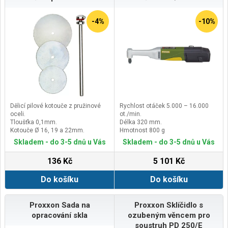
-4%
-10%
Dělicí pilové kotouče z pružinové
Rychlost otáček 5.000 – 16.000
oceli.
ot./min.
Tloušťka 0,1mm.
Délka 320 mm.
Kotouče Ø 16, 19 a 22mm.
Hmotnost 800 g
Stopka Ø 2,35mm.Při ručním
Skladem - do 3-5 dnů u Vás
Skladem - do 3-5 dnů u Vás
opracování doporučujeme použití
ochranného krytu (viz. objednací
136 Kč
5 101 Kč
číslo 28946)Vhodné na plasty,
dřevo a barevné kovy.
Do košíku
Do košíku
Proxxon Sada na
Proxxon Sklíčidlo s
opracování skla
ozubeným věncem pro
soustruh PD 250/E