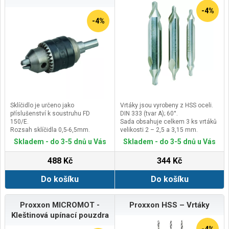
-4%
-4%
Sklíčidlo je určeno jako
Vrtáky jsou vyrobeny z HSS oceli.
příslušenství k soustruhu FD
DIN 333 (tvar A); 60°.
150/E.
Sada obsahuje celkem 3 ks vrtáků
Rozsah sklíčidla 0,5-6,5mm.
velikosti 2 – 2,5 a 3,15 mm.
Jedná se o sklíčidlo průmyslového
Skladem - do 3-5 dnů u Vás
Skladem - do 3-5 dnů u Vás
provedení s přesným vystředěním
čelistí.
488 Kč
344 Kč
Maximální povolené
otáčky&nbsp;do 10.000 ot./min.
Do košíku
Do košíku
Proxxon MICROMOT -
Proxxon HSS – Vrtáky
Kleštinová upínací pouzdra