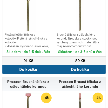
Plstěná lešticí tělíska a
Brusná tělíska z ušlechtilého
kotoučky.Plstěná lešticí tělíska a
korundu Brousky a stopky jsou
kotoučky.
vyrobeny z jemných materiálů a
K dosažení vysokého lesku kovů,
mají rovnoměrnou tvrdost.
zlata, stříbra, neželezných kovů,
Různé tvary pro širokou oblast
Skladem - do 3-5 dnů u Vás
Skladem - do 3-5 dnů u Vás
mosazi, hliníku za použití lešticí
použití.
pasty.
Na broušení a cizelování tvrdých
91 Kč
89 Kč
Vhodné též na dokončovací práce
obrobků, jako jsou železné litiny,
při výrobě nástrojů a forem.
ocelové litiny, temperované litiny,
Do košíku
Do košíku
Doporučené nízké otáčky zabraňují
legované a šlechtěné oceli.
spálení obrobku a zničení nástroje.
Rozměrově přesné stopky zajišťují
přesný vystředěný běh.
Proxxon Brusná tělíska z
Proxxon Brusná tělíska z
ušlechtilého korundu
ušlechtilého korundu
-4%
-4%