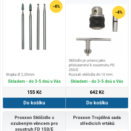
-4%
-4%
Sklíčidlo je určeno jako
příslušenství k soustruhu PD
250/E.
Stopka Ø 2,35mm.
Rozsah sklíčidla do 10 mm.
Jedná se o sklíčidlo průmyslového
Skladem - do 3-5 dnů u Vás
Skladem - do 3-5 dnů u Vás
provedení s přesným vystředěním
čelistí.
155 Kč
642 Kč
Čep pro nasazení do pinoly MK 1.
Do košíku
Do košíku
Proxxon Sklíčidlo s
Proxxon Trojdílná sada
ozubeným věncem pro
středicích vrtáků
soustruh FD 150/E