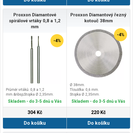
Proxxon Diamantové
Proxxon Diamantový řezný
spirálové vrtáky 0,8 a 1,2
kotouč 38mm
mm
-4%
-4%
Ø 38mm.
Průměr vrtáků: 0,8 a 1,2
Tloušťka: 0,6 mm.
mm.&nbsp;Stopka Ø 2,35mm.
Stopka Ø 2,35mm.
Skladem - do 3-5 dnů u Vás
Skladem - do 3-5 dnů u Vás
304 Kč
220 Kč
Do košíku
Do košíku