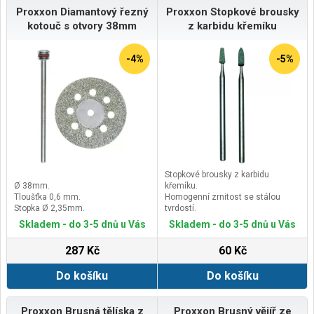
Proxxon Diamantový řezný
Proxxon Stopkové brousky
kotouč s otvory 38mm
z karbidu křemíku
-4%
-5%
Stopkové brousky z karbidu
Ø 38mm.
křemíku.
Tloušťka 0,6 mm.
Homogenní zrnitost se stálou
Stopka Ø 2,35mm.
tvrdostí.
Na gravírování a matování skla,
Skladem - do 3-5 dnů u Vás
Skladem - do 3-5 dnů u Vás
keramiky a stelitů.
Lze také použít na broušení
287 Kč
60 Kč
tvrdokovů, tvrdých litin a
legovaných ocelí.
Do košíku
Do košíku
Proxxon Brusná tělíska z
Proxxon Brusný vějíř ze