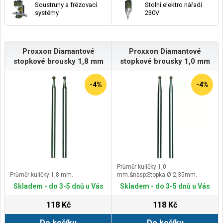
Soustruhy a frézovací
Stolní elektro nářadí
systémy
230V
Proxxon Diamantové
Proxxon Diamantové
stopkové brousky 1,8 mm
stopkové brousky 1,0 mm
-4%
-4%
Průměr kuličky 1,0
Průměr kuličky 1,8 mm.
mm.&nbsp;Stopka Ø 2,35mm.
Skladem - do 3-5 dnů u Vás
Skladem - do 3-5 dnů u Vás
118 Kč
118 Kč
Do košíku
Do košíku