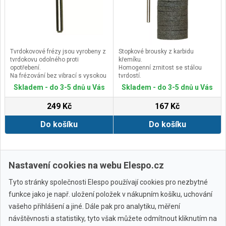
Tvrdokovové frézy jsou vyrobeny z
Stopkové brousky z karbidu
tvrdokovu odolného proti
křemíku.
opotřebení.
Homogenní zrnitost se stálou
Na frézování bez vibrací s vysokou
tvrdostí.
rozměrovou přesností.
Na gravírování a matování skla,
Skladem - do 3-5 dnů u Vás
Skladem - do 3-5 dnů u Vás
Obrobky musí být dobře upevněné,
keramiky a stelitů.
aby nedošlo k poškození.
Lze také použít na broušení
249 Kč
167 Kč
Na opracování oceli, ocelových
tvrdokovů, tvrdých litin a
litin, barevných kovů, plastů i
legovaných ocelí.
Do košíku
Do košíku
extrémně tvrdých materiálů.
Další ›
Poslední »
Nastavení cookies na webu Elespo.cz
Tyto stránky společnosti Elespo používají cookies pro nezbytné
funkce jako je např. uložení položek v nákupním košíku, uchování
vašeho přihlášení a jiné. Dále pak pro analytiku, měření
návštěvnosti a statistiky, tyto však můžete odmítnout kliknutím na