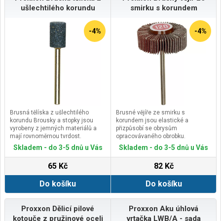
ušlechtilého korundu
smirku s korundem
-4%
-4%
Brusná tělíska z ušlechtilého
Brusné vějíře ze smirku s
korundu Brousky a stopky jsou
korundem jsou elastické a
vyrobeny z jemných materiálů a
přizpůsobí se obrysům
mají rovnoměrnou tvrdost.
opracovávaného obrobku.
Různé tvary pro širokou oblast
Stopka Ø 3mm.
Skladem - do 3-5 dnů u Vás
Skladem - do 3-5 dnů u Vás
použití.
Zrnitost 120.
Na broušení a cizelování tvrdých
Vhodné pro kovy, ocel, litinu a
65 Kč
82 Kč
obrobků, jako jsou železné litiny,
dřevo.
ocelové litiny, temperované litiny,
Do košíku
Do košíku
legované a šlechtěné oceli.
Rozměrově přesné stopky zajišťují
přesný vystředěný běh.
Proxxon Dělicí pilové
Proxxon Aku úhlová
kotouče z pružinové oceli
vrtačka LWB/A - sada