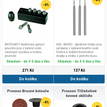
-4%
-4%
MICROMOT kleštinová upínací
HSS - MICRO - Spirálové vrtáky jsou
pouzdra jsou z kalené oceli,
vyrobeny z vybrané kvalitní oceli.
zaručující vysokou a trvalou
Účelná a stabilní konstrukce
pružnost.
stopky a vrtáku z jednoho kusu.
Neztrácejí ani po dlouhodobém
Optimální přesnost vystředěného
Skladem - do 3-5 dnů u Vás
Skladem - do 3-5 dnů u Vás
používání svůj tvar a přesnost
běhu.
(nesrovnatelné s nekalenými, čtyř
Díky vhodné tvrdosti dlouhá
271 Kč
137 Kč
čelisťovými a podobnými
životnost při zachování pružnosti.
kleštinami z mědi či hliníku).
Do košíku
Do košíku
Tři čelisti (výroba je podstatně
složitější než výroba kleštin se 4
zářezy) umožňují lepší upnutí
nástroje.
Proxxon Brusné kotouče
Proxxon Tříčelisťové
Toto je důležité pro centrické
kovové sklíčidlo
upnutí dříků menších průměrů.
-4%
-4%