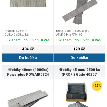
Průměr: 1,05 mm
Hřeby, 30mm, 1000ks pro
Celková délka: 32mm
ATM1044 a ATM1051
Skladem - do 3-5 dnů u Vás
Skladem - do 3-5 dnů u Vás
494 Kč
129 Kč
Do košíku
Do košíku
Hřebíky 40mm (1000ks)
Hřebíky 45 mm/ 2500 ks
Powerplus POWAIR0324
(PROFI) Güde 40207
-27%