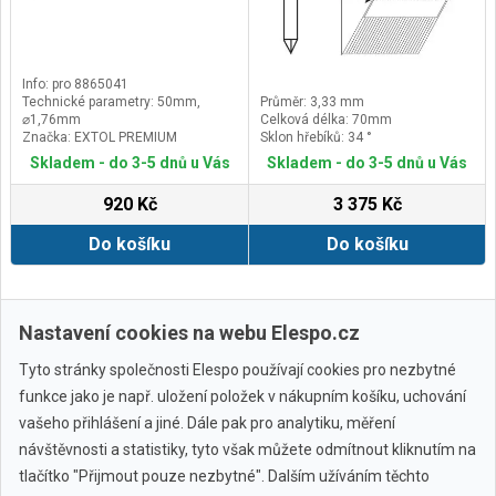
Info: pro 8865041
Technické parametry: 50mm,
Průměr: 3,33 mm
⌀1,76mm
Celková délka: 70mm
Značka: EXTOL PREMIUM
Sklon hřebíků: 34 °
Doplňující parametr: H 3,1mm, 34°,
Skladem - do 3-5 dnů u Vás
Skladem - do 3-5 dnů u Vás
pozinkované
920 Kč
3 375 Kč
Do košíku
Do košíku
Další ›
Poslední »
Nastavení cookies na webu Elespo.cz
Tyto stránky společnosti Elespo používají cookies pro nezbytné
funkce jako je např. uložení položek v nákupním košíku, uchování
vašeho přihlášení a jiné. Dále pak pro analytiku, měření
návštěvnosti a statistiky, tyto však můžete odmítnout kliknutím na
tlačítko "Přijmout pouze nezbytné". Dalším užíváním těchto