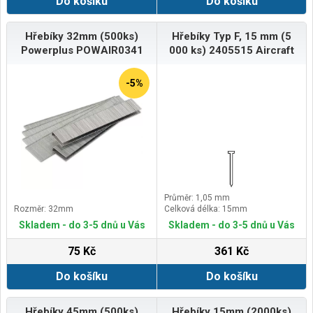
Do košíku
Do košíku
Hřebíky 32mm (500ks)
Hřebíky Typ F, 15 mm (5
Powerplus POWAIR0341
000 ks) 2405515 Aircraft
-5%
Průměr: 1,05 mm
Rozměr: 32mm
Celková délka: 15mm
Skladem - do 3-5 dnů u Vás
Skladem - do 3-5 dnů u Vás
75 Kč
361 Kč
Do košíku
Do košíku
Hřebíky 45mm (500ks)
Hřebíky 15mm (2000ks)