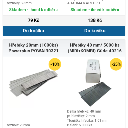
Rozměry: 25mm
ATM1044 a ATM1051
Skladem - ihned k odběru
Skladem - ihned k odběru
79 Kč
138 Kč
Do košíku
Do košíku
Hřebíky 20mm (1000ks)
Hřebíky 40 mm/ 5000 ks
Powerplus POWAIR0321
(MIDI+KOMBI) Güde 40216
-10%
-25%
Délka hřebíků: 40 mm
pr. hlavičky: 2 mm
Tloušťka hřebíku: 1,01 mm
Rozměr: 20mm
Balení: 5.000 ks