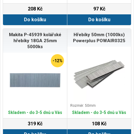
208 Kč
97 Kč
Do košíku
Do košíku
Makita P-45939 kolářské
Hřebíky 50mm (1000ks)
hřebíky 18GA 25mm
Powerplus POWAIR0325
5000ks
-12%
Rozměr: 50mm
Skladem - do 3-5 dnů u Vás
Skladem - do 3-5 dnů u Vás
319 Kč
108 Kč