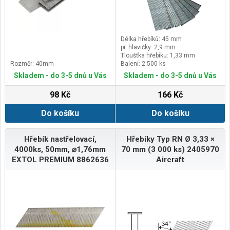
Délka hřebíků: 45 mm
pr. hlavičky: 2,9 mm
Tloušťka hřebíku: 1,33 mm
Rozměr: 40mm
Balení: 2.500 ks
Skladem - do 3-5 dnů u Vás
Skladem - do 3-5 dnů u Vás
98 Kč
166 Kč
Do košíku
Do košíku
Hřebík nastřelovací,
Hřebíky Typ RN Ø 3,33 ×
4000ks, 50mm, ⌀1,76mm
70 mm (3 000 ks) 2405970
EXTOL PREMIUM 8862636
Aircraft