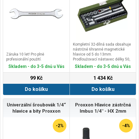
Kompletní 32-dílná sada obsahuje
nástrčné 6hranné magnetické
Záruka 10 let! Pro plně
hlavice od 5 do 13mm.
profesionální použití.
Prodloužovací nástavec délky 50,
100 a 150mm.
Skladem - do 3-5 dnů u Vás
Skladem - do 3-5 dnů u Vás
Standardní bity (délky 25mm): Torx
TTX 8 - 10 - 15 - 20 - 25 - 27 - 30 - 40
99 Kč
1 434 Kč
- 45;&nbsp;Phillips PH 1 a
2;&nbsp;Plochý FD
Do košíku
Do košíku
5,5mm;&nbsp;Imbus HX 2,5 - 3 - 4 -
5 - 6mm.
Kardanový kloub 1/4" a 1/4"
adaptér pro bity (4hran/6hran).
Univerzální šroubovák 1/4“
Proxxon Hlavice zástrčná
hlavice a bity Proxxon
Imbus 1/4" - HX 2mm
-2%
-4%