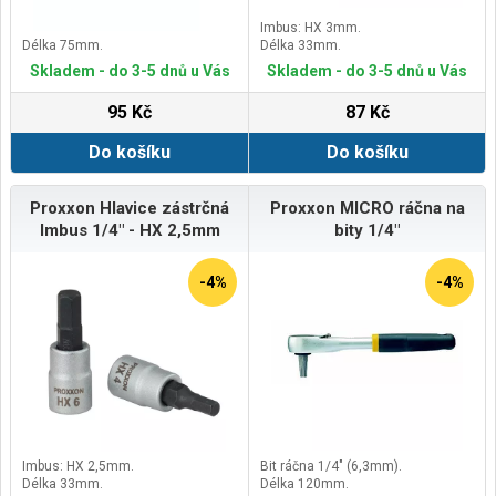
Imbus: HX 3mm.
Délka 75mm.
Délka 33mm.
Skladem - do 3-5 dnů u Vás
Skladem - do 3-5 dnů u Vás
95 Kč
87 Kč
Do košíku
Do košíku
Proxxon Hlavice zástrčná
Proxxon MICRO ráčna na
Imbus 1/4" - HX 2,5mm
bity 1/4"
-4%
-4%
Imbus: HX 2,5mm.
Bit ráčna 1/4" (6,3mm).
Délka 33mm.
Délka 120mm.