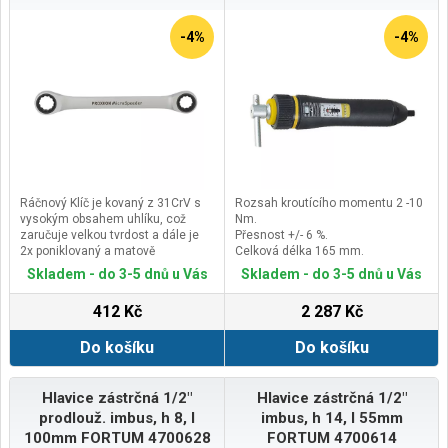
-4%
-4%
Ráčnový Klíč je kovaný z 31CrV s
Rozsah kroutícího momentu 2 -10
vysokým obsahem uhlíku, což
Nm.
zaručuje velkou tvrdost a dále je
Přesnost +/- 6 %.
2x poniklovaný a matově
Celková délka 165 mm.
pochromovaný.
Hmotnost 270 g.
Skladem - do 3-5 dnů u Vás
Skladem - do 3-5 dnů u Vás
Klíč je rovný bez 15° vyhnutí očka.
Ráčnový mechanismus je
412 Kč
2 287 Kč
jednostranný bez přepínání, tzn.
stačí stranově otočit klíč a
Do košíku
Do košíku
utahujete/ povolujete šrouby.
Díky 72 zubům na vnitřním
kroužku, vyrobeném ze speciální
oceli, je umožněno utahování již při
Hlavice zástrčná 1/2"
Hlavice zástrčná 1/2"
pohybu pouhých 5°.
prodlouž. imbus, h 8, l
imbus, h 14, l 55mm
100mm FORTUM 4700628
FORTUM 4700614