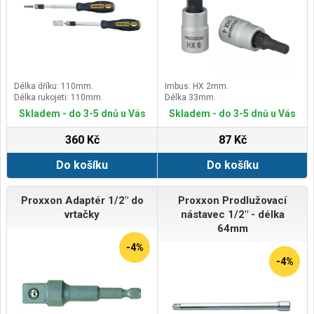
Délka dříku: 110mm.
Imbus: HX 2mm.
Délka rukojeti: 110mm.
Délka 33mm.
Skladem - do 3-5 dnů u Vás
Skladem - do 3-5 dnů u Vás
360 Kč
87 Kč
Do košíku
Do košíku
Proxxon Adaptér 1/2" do
Proxxon Prodlužovací
vrtačky
nástavec 1/2" - délka
64mm
-4%
-4%