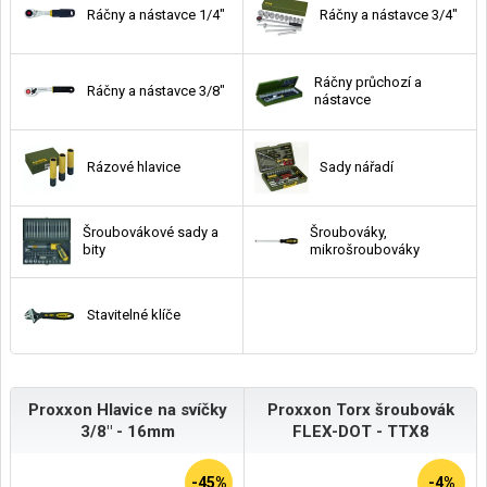
Ráčny a nástavce 1/4"
Ráčny a nástavce 3/4"
Ráčny průchozí a
Ráčny a nástavce 3/8"
nástavce
Rázové hlavice
Sady nářadí
Šroubovákové sady a
Šroubováky,
bity
mikrošroubováky
Stavitelné klíče
Proxxon Hlavice na svíčky
Proxxon Torx šroubovák
3/8" - 16mm
FLEX-DOT - TTX8
-45%
-4%