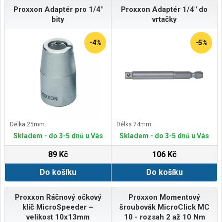
Proxxon Adaptér pro 1/4"
Proxxon Adaptér 1/4" do
bity
vrtačky
-4%
-5%
Délka 25mm.
Délka 74mm.
Skladem - do 3-5 dnů u Vás
Skladem - do 3-5 dnů u Vás
89 Kč
106 Kč
Do košíku
Do košíku
Proxxon Ráčnový očkový
Proxxon Momentový
klíč MicroSpeeder –
šroubovák MicroClick MC
velikost 10x13mm
10 - rozsah 2 až 10 Nm