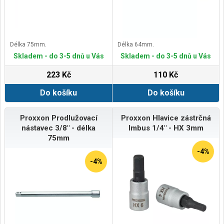
Délka 75mm.
Délka 64mm.
Skladem - do 3-5 dnů u Vás
Skladem - do 3-5 dnů u Vás
223 Kč
110 Kč
Do košíku
Do košíku
Proxxon Prodlužovací
Proxxon Hlavice zástrčná
nástavec 3/8" - délka
Imbus 1/4" - HX 3mm
75mm
-4%
-4%