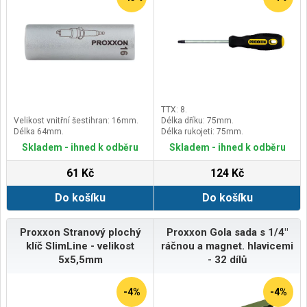
TTX: 8.
Velikost vnitřní šestihran: 16mm.
Délka dříku: 75mm.
Délka 64mm.
Délka rukojeti: 75mm.
Skladem - ihned k odběru
Skladem - ihned k odběru
61 Kč
124 Kč
Do košíku
Do košíku
Proxxon Stranový plochý
Proxxon Gola sada s 1/4"
klíč SlimLine - velikost
ráčnou a magnet. hlavicemi
5x5,5mm
- 32 dílů
-4%
-4%