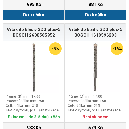
995 Kč
881 Kč
Do košíku
Do košíku
Vrták do kladiv SDS plus-5
Vrták do kladiv SDS plus-5
BOSCH 2608585952
BOSCH 1618596203
-5%
-16%
Průměr (D) mm: 17,00
Průměr (D) mm: 17,00
Pracovní délka mm: 250
Pracovní délka mm: 150
Celk. délka mm: 315
Celk. délka mm: 215
Text o výrobku, příslušenství šedé:
Text o výrobku, příslušenství šedé:
Balení 1 ks
Balení 1 ks
Skladem - do 3-5 dnů u Vás
Není skladem
938 Kč
574 Kč