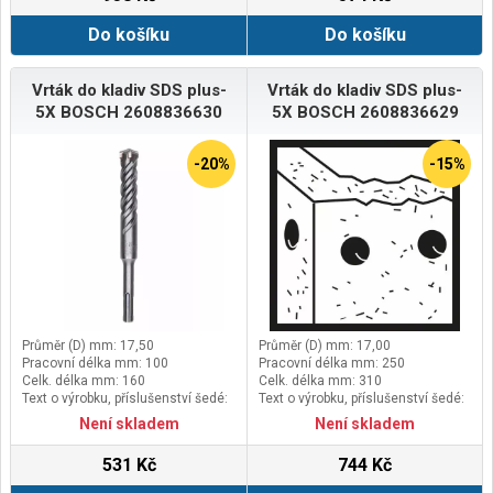
Do košíku
Do košíku
Vrták do kladiv SDS plus-
Vrták do kladiv SDS plus-
5X BOSCH 2608836630
5X BOSCH 2608836629
-20%
-15%
Průměr (D) mm: 17,50
Průměr (D) mm: 17,00
Pracovní délka mm: 100
Pracovní délka mm: 250
Celk. délka mm: 160
Celk. délka mm: 310
Text o výrobku, příslušenství šedé:
Text o výrobku, příslušenství šedé:
Balení 1 ks
Balení 1 ks
Není skladem
Není skladem
531 Kč
744 Kč