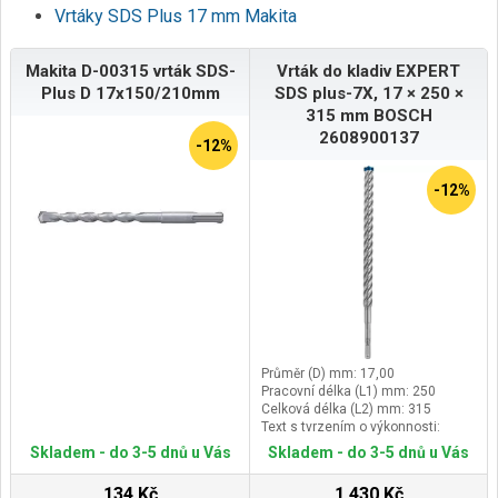
Vrtáky SDS Plus 17 mm Makita
Makita D-00315 vrták SDS-
Vrták do kladiv EXPERT
Plus D 17x150/210mm
SDS plus-7X, 17 × 250 ×
315 mm BOSCH
2608900137
-12%
-12%
Průměr (D) mm: 17,00
Pracovní délka (L1) mm: 250
Celková délka (L2) mm: 315
Text s tvrzením o výkonnosti:
Vydrží až 3× déle než vrták Bosch
Skladem - do 3-5 dnů u Vás
Skladem - do 3-5 dnů u Vás
SDS plus-3
134 Kč
1 430 Kč