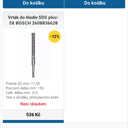
Do košíku
Do košíku
Vrták do kladiv SDS plus-
5X BOSCH 2608836628
-12%
Průměr (D) mm: 17,00
Pracovní délka mm: 150
Celk. délka mm: 210
Text o výrobku, příslušenství šedé:
Balení 1 ks
Není skladem
536 Kč
Do košíku