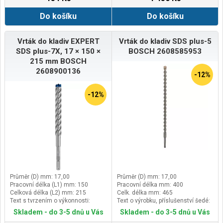
Do košíku
Do košíku
Vrták do kladiv EXPERT
Vrták do kladiv SDS plus-5
SDS plus-7X, 17 × 150 ×
BOSCH 2608585953
215 mm BOSCH
2608900136
-12%
-12%
Průměr (D) mm: 17,00
Průměr (D) mm: 17,00
Pracovní délka (L1) mm: 150
Pracovní délka mm: 400
Celková délka (L2) mm: 215
Celk. délka mm: 465
Text s tvrzením o výkonnosti:
Text o výrobku, příslušenství šedé:
Vydrží až 3× déle než vrták Bosch
Balení 1 ks
Skladem - do 3-5 dnů u Vás
Skladem - do 3-5 dnů u Vás
SDS plus-3