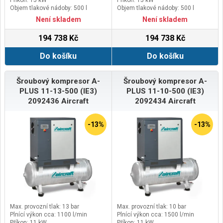
Objem tlakové nádoby: 500 l
Objem tlakové nádoby: 500 l
Není skladem
Není skladem
194 738 Kč
194 738 Kč
Do košíku
Do košíku
Šroubový kompresor A-
Šroubový kompresor A-
PLUS 11-13-500 (IE3)
PLUS 11-10-500 (IE3)
2092436 Aircraft
2092434 Aircraft
-13%
-13%
Max. provozní tlak: 13 bar
Max. provozní tlak: 10 bar
Plnící výkon cca: 1100 l/min
Plnící výkon cca: 1500 l/min
Příkon: 11 kW
Příkon: 11 kW