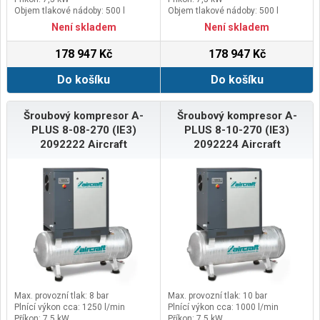
Objem tlakové nádoby: 500 l
Objem tlakové nádoby: 500 l
Není skladem
Není skladem
178 947 Kč
178 947 Kč
Do košíku
Do košíku
Šroubový kompresor A-
Šroubový kompresor A-
PLUS 8-08-270 (IE3)
PLUS 8-10-270 (IE3)
2092222 Aircraft
2092224 Aircraft
Max. provozní tlak: 8 bar
Max. provozní tlak: 10 bar
Plnící výkon cca: 1250 l/min
Plnící výkon cca: 1000 l/min
Příkon: 7,5 kW
Příkon: 7,5 kW