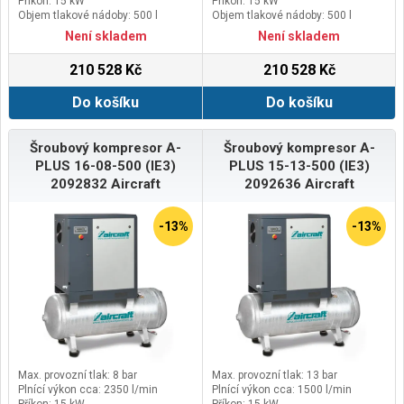
Příkon: 15 kW
Příkon: 15 kW
Objem tlakové nádoby: 500 l
Objem tlakové nádoby: 500 l
Není skladem
Není skladem
210 528 Kč
210 528 Kč
Do košíku
Do košíku
Šroubový kompresor A-
Šroubový kompresor A-
PLUS 16-08-500 (IE3)
PLUS 15-13-500 (IE3)
2092832 Aircraft
2092636 Aircraft
-13%
-13%
Max. provozní tlak: 8 bar
Max. provozní tlak: 13 bar
Plnící výkon cca: 2350 l/min
Plnící výkon cca: 1500 l/min