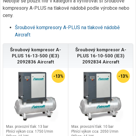
Nebojte se použít filtr v kategorii a vyfiltrovat si Šroubové
kompresory A-PLUS na tlakové nádobě podle výrobce nebo
ceny.
Šroubové kompresory A-PLUS na tlakové nádobě
Aircraft
Šroubový kompresor A-
Šroubový kompresor A-
PLUS 16-13-500 (IE3)
PLUS 16-10-500 (IE3)
2092836 Aircraft
2092834 Aircraft
-13%
-13%
Max. provozní tlak: 13 bar
Max. provozní tlak: 10 bar
Plnící výkon cca: 1750 l/min
Plnící výkon cca: 2050 l/min