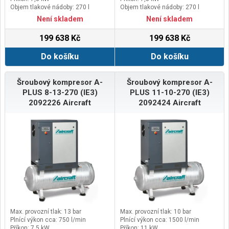
Objem tlakové nádoby: 270 l
Objem tlakové nádoby: 270 l
Není skladem
Není skladem
199 638 Kč
199 638 Kč
Do košíku
Do košíku
Šroubový kompresor A-
Šroubový kompresor A-
PLUS 8-13-270 (IE3)
PLUS 11-10-270 (IE3)
2092226 Aircraft
2092424 Aircraft
Max. provozní tlak: 13 bar
Max. provozní tlak: 10 bar
Plnící výkon cca: 750 l/min
Plnící výkon cca: 1500 l/min
Příkon: 7,5 kW
Příkon: 11 kW