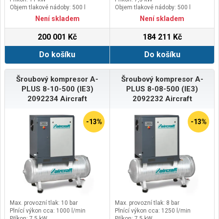
Objem tlakové nádoby: 500 l
Objem tlakové nádoby: 500 l
Není skladem
Není skladem
200 001 Kč
184 211 Kč
Do košíku
Do košíku
Šroubový kompresor A-
Šroubový kompresor A-
PLUS 8-10-500 (IE3)
PLUS 8-08-500 (IE3)
2092234 Aircraft
2092232 Aircraft
-13%
-13%
Max. provozní tlak: 10 bar
Max. provozní tlak: 8 bar
Plnící výkon cca: 1000 l/min
Plnící výkon cca: 1250 l/min
Příkon: 7,5 kW
Příkon: 7,5 kW