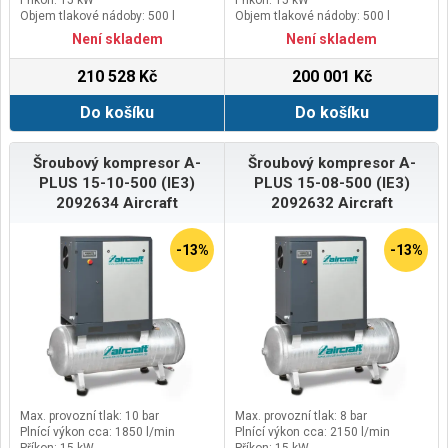
Příkon: 15 kW
Příkon: 15 kW
Objem tlakové nádoby: 500 l
Objem tlakové nádoby: 500 l
Není skladem
Není skladem
210 528 Kč
200 001 Kč
Do košíku
Do košíku
Šroubový kompresor A-
Šroubový kompresor A-
PLUS 15-10-500 (IE3)
PLUS 15-08-500 (IE3)
2092634 Aircraft
2092632 Aircraft
-13%
-13%
Max. provozní tlak: 10 bar
Max. provozní tlak: 8 bar
Plnící výkon cca: 1850 l/min
Plnící výkon cca: 2150 l/min
Příkon: 15 kW
Příkon: 15 kW