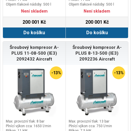
Objem tlakové nádoby: 500 l
Objem tlakové nádoby: 500 l
Není skladem
Není skladem
200 001 Kč
200 001 Kč
Do košíku
Do košíku
Šroubový kompresor A-
Šroubový kompresor A-
PLUS 11-08-500 (IE3)
PLUS 8-13-500 (IE3)
2092432 Aircraft
2092236 Aircraft
-13%
-13%
Max. provozní tlak: 8 bar
Max. provozní tlak: 13 bar
Plnící výkon cca: 1650 l/min
Plnící výkon cca: 750 l/min
Příkon: 11 kW
Příkon: 7,5 kW