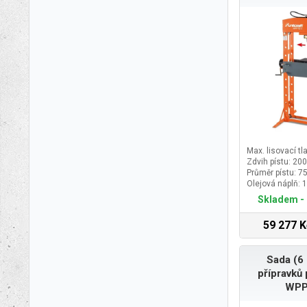
Max. lisovací tla
Zdvih pístu: 2
Průměr pístu: 
Olejová náplň: 1
Skladem - 
59 277 K
Sada (6 
přípravků 
WPP