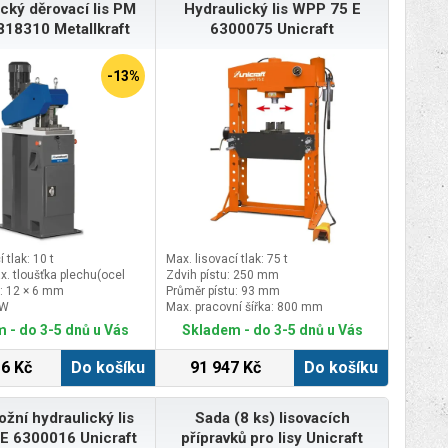
cký děrovací lis PM
Hydraulický lis WPP 75 E
818310 Metallkraft
6300075 Unicraft
-13%
 tlak: 10 t
Max. lisovací tlak: 75 t
x. tloušťka plechu(ocel
Zdvih pístu: 250 mm
: 12 × 6 mm
Průměr pístu: 93 mm
kW
Max. pracovní šířka: 800 mm
ipojení: 400 V
 - do 3-5 dnů u Vás
Skladem - do 3-5 dnů u Vás
6 Kč
Do košíku
91 947 Kč
Do košíku
žní hydraulický lis
Sada (8 ks) lisovacích
E 6300016 Unicraft
přípravků pro lisy Unicraft