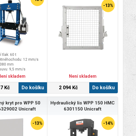
-13%
 tlak: 60 t
pětnéhochodu: 12 mm/s
: 380 mm
suvu: 9,5 mm/s
Není skladem
Není skladem
7 Kč
Do košíku
2 094 Kč
Do košíku
ý kryt pro WPP 50
Hydraulický lis WPP 150 HMC
329002 Unicraft
6301150 Unicraft
-13%
-14%