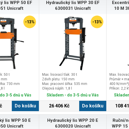
ý lis WPP 50 EF
Hydraulický lis WPP 30 EF
Excentri
51 Unicraft
6300031 Unicraft
10 M 3
-13%
-13%
k: 50 t
Max. lisovací tlak: 30 t
Max. lisovací
00 mm
Zdvih pístu: 150 mm
Průměr × ma
ířka: 730 mm
Max. pracovní šířka: 535 mm
400 N/mm²)
,8 l
Olejová náplň: 1,8 l
Příkon: 2,2 
Elektrické př
do 3-5 dnů u Vás
Skladem - do 3-5 dnů u Vás
Skladem
č
Do košíku
26 406 Kč
Do košíku
108 41
ký lis WPP 50 E
Hydraulický lis WPP 20 E
Ruční/no
50 Unicraft
6300020 Unicraft
WPP 15 