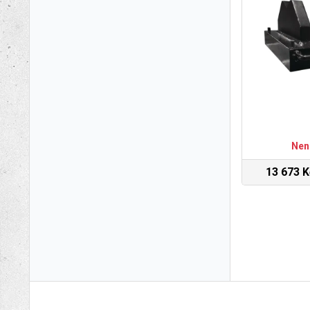
Nen
13 673 K