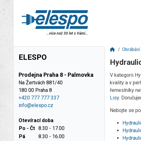
...více než 30 let s Vámi...
Obráběcí 
ELESPO
Hydraulic
Prodejna Praha 8 - Palmovka
V kategorii H
Na Žertvách 881/40
kvality a v pe
180 00 Praha 8
řemeslníky neb
+420 777 777 337
Lisy
. Doručuj
info@elespo.cz
Nebojte se pou
Otevírací doba
Hydrauli
Po - Čt
8.30 - 17.00
Hydrauli
Pá
8.30 - 16.00
Hydraul