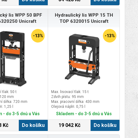
ický lis WPP 50 BPF
Hydraulický lis WPP 15 TH
320250 Unicraft
TOP 6320015 Unicraft
-13%
-13%
 tlak: 50 t
Max. lisovací tlak: 15 t
: 120 mm
Zdvih pístu: 95 mm
ní šířka: 720 mm
Max. pracovní šířka: 430 mm
ň: 1,25 l
Olejová náplň: 0,75 l
 - do 3-5 dnů u Vás
Skladem - do 3-5 dnů u Vás
3 Kč
Do košíku
19 042 Kč
Do košíku