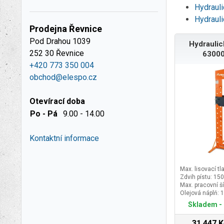
Hydrauli
Hydrauli
Prodejna Řevnice
Pod Drahou 1039
Hydraulic
252 30 Řevnice
63000
+420 773 350 004
obchod@elespo.cz
Otevírací doba
Po - Pá
9.00 - 14.00
Kontaktní informace
Max. lisovací tla
Zdvih pístu: 1
Max. pracovní š
Olejová náplň: 1
Skladem - 
31 447 K