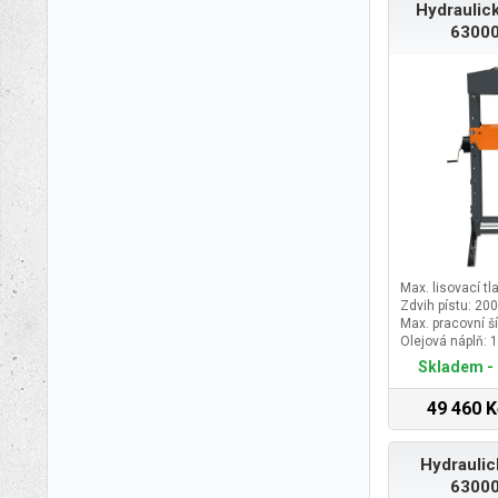
Hydraulick
63000
Max. lisovací tla
Zdvih pístu: 2
Max. pracovní š
Olejová náplň: 1
Skladem - 
49 460 K
Hydraulic
63000