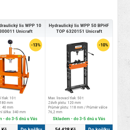
draulický lis WPP 10
Hydraulický lis WPP 50 BPHF
300011 Unicraft
TOP 6320151 Unicraft
-13%
-10%
 tlak: 10 t
Max. lisovací tlak: 50 t
: 180 mm
Zdvih pístu: 120 mm
u: 40 mm
Průměr pístu: 118 mm / Průměr válce
ní šířka: 340 mm
76,2 mm
Pneumatický tlak: 7 bar
 - do 3-5 dnů u Vás
Skladem - do 3-5 dnů u Vás
 Kč
Do košíku
54 428 Kč
Do košíku