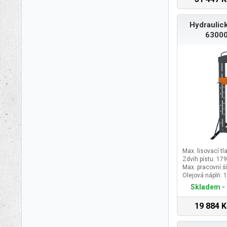
Hydraulick
63000
Max. lisovací tla
Zdvih pístu: 1
Max. pracovní š
Olejová náplň: 1
Skladem - 
19 884 K