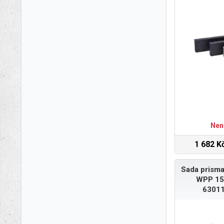
Nen
1 682 K
Sada prisma
WPP 15
63011