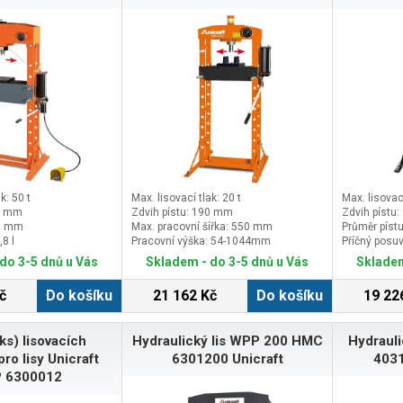
k: 50 t
Max. lisovací tlak: 20 t
Max. lisovací
00 mm
Zdvih pístu: 190 mm
Zdvih pístu
75 mm
Max. pracovní šířka: 550 mm
Průměr píst
,8 l
Pracovní výška: 54-1044mm
Příčný posu
do 3-5 dnů u Vás
Skladem - do 3-5 dnů u Vás
Skladem
č
Do košíku
21 162 Kč
Do košíku
19 22
ks) lisovacích
Hydraulický lis WPP 200 HMC
Hydraul
pro lisy Unicraft
6301200 Unicraft
4031
 6300012