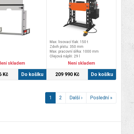
Max. lisovací tlak: 150 t
Zdvih pístu: 350 mm
Max. pracovní šířka: 1000 mm
Olejová náplň: 29 l
Není skladem
Není skladem
6 Kč
Do košíku
209 990 Kč
Do košíku
1
2
Další ›
Poslední »