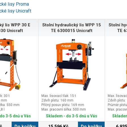
cké lisy Proma
cké lisy Unicraft
ký lis WPP 30 E
Stolní hydraulický lis WPP 15
Stolní hy
30 Unicraft
TE 6300015 Unicraft
TE 6
k: 30 t
Max. lisovací tlak: 15 t
Max. lisovací
50 mm
Zdvih pístu: 160 mm
Zdvih pístu
ířka: 550 mm
Příčný posuv pístu: 169 mm
Průměr píst
,8 l
Max. pracovní šířka: 500 mm
Max. pracov
do 3-5 dnů u Vás
Skladem - do 3-5 dnů u Vás
Skladem
č
Do košíku
15 596 Kč
Do košíku
6 935