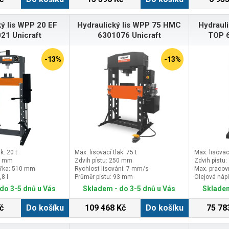
ý lis WPP 20 EF
Hydraulický lis WPP 75 HMC
Hydraul
21 Unicraft
6301076 Unicraft
TOP 6
-13%
-13%
k: 20 t
Max. lisovací tlak: 75 t
Max. lisovací
79 mm
Zdvih pístu: 250 mm
Zdvih pístu
ířka: 510 mm
Rychlost lisování: 7 mm/s
Max. pracov
,8 l
Průměr pístu: 93 mm
Olejová nápl
do 3-5 dnů u Vás
Skladem - do 3-5 dnů u Vás
Skladem
č
Do košíku
109 468 Kč
Do košíku
75 78