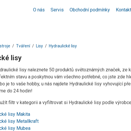
O nás
Servis
Obchodní podmínky
Kontak
stroje
Tváření
Lisy
Hydraulické lisy
ké lisy
ydraulické lisy naleznete 50 produktů světoznámých značek, ze k
rfektním stavu a poskytnou vám všechno potřebné, co jste zde hle
o je to vaše hobby, u nás najdete Hydraulické lisy vyhovující př
eme do 24 hodin!
žít filtr v kategorii a vyfiltrovat si Hydraulické lisy podle výrobc
cké lisy Makita
cké lisy Metallkraft
ické lisy Mubea