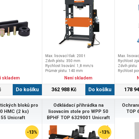
Max. lisovací tlak: 200 t
Max. lisovací
Zdvih pístu: 350 mm
Rychlost z
Rychlost lisování: 1,8 mm/s
Zdvih pístu
Průměr pístu: 140 mm
Rychlost po
í skladem
Není skladem
č
Do košíku
362 988 Kč
Do košíku
178 94
tických bloků pro
Odkládací přihrádka na
Ochrann
0 HMC (2 ks)
lisovacím stole pro WPP 50
TOP 6
55 Unicraft
BPHF TOP 6329001 Unicraft
-13%
-13%