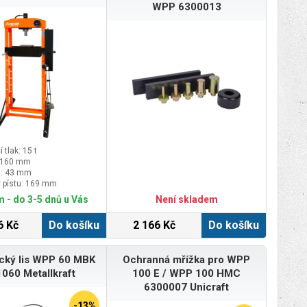
WPP 6300013
 tlak: 15 t
: 160 mm
u: 43 mm
v pístu: 169 mm
 - do 3-5 dnů u Vás
Není skladem
6 Kč
Do košíku
2 166 Kč
Do košíku
ický lis WPP 60 MBK
Ochranná mřížka pro WPP
060 Metallkraft
100 E / WPP 100 HMC
6300007 Unicraft
-13%