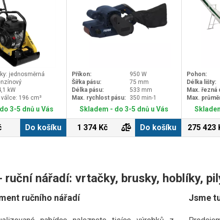
sky: jednosměrná
Příkon:
950 W
Pohon:
enzínový
Šířka pásu:
75 mm
Délka lišty:
4,1 kW
Délka pásu:
533 mm
Max. řezná 
 válce: 196 cm³
Max. rychlost pásu:
350 min-1
Max. průmě
do 3-5 dnů u Vás
Skladem - do 3-5 dnů u Vás
Skladem
č
Do košíku
1 374 Kč
Do košíku
275 423 
ruční nářadí: vrtačky, brusky, hoblíky, pily
iment ručního nářadí
Jsme tu