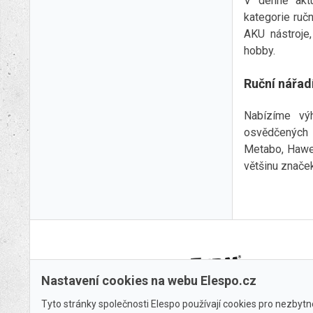
V denně aktu
kategorie ruční
AKU nástroje,
hobby.
Ruční nářad
Nabízíme vý
osvědčených 
Metabo, Hawer
většinu značek
Nastavení cookies na webu Elespo.cz
Tyto stránky společnosti Elespo používají cookies pro nezbytné