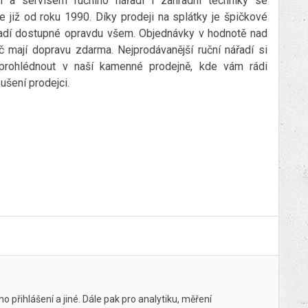
 a servisem ručního nářadí i zahradní techniky se
 již od roku 1990. Díky prodeji na splátky je špičkové
řadí dostupné opravdu všem. Objednávky v hodnotě nad
č mají dopravu zdarma. Nejprodávanější ruční nářadí si
prohlédnout v naší kamenné prodejně, kde vám rádi
ušení prodejci.
 přihlášení a jiné. Dále pak pro analytiku, měření