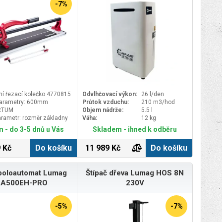
zahradním stolovým sestavám i
-7%
 výhled za všech
dalšímu dřevěnému nábytku a
podmínek.&nbsp;Zadní LED
stanese stylovým i praktickým
ře zviditelní i v
pomocníkem na zahradě, terase nebo
valitní kovová brzdová
v pergole.Pro zachování krásného
vzhledu a dlouhé životnosti
doporučujeme dřevo pravidelně
ošetřovatolejem nebo ochranným
nátěrem určeným pro tropické
dřeviny.Technické
parametryMateriál:&nbsp;tvrdé
tropické dřevo
dní řezací kolečko 4770815
Odvlhčovací výkon:
26 l/den
MerantiRozměry:&nbsp;59 × 82 × 84
parametry: 600mm
Průtok vzduchu:
210 m3/hod
cmUrčení:&nbsp;servírovací a
RTUM
Objem nádrže:
5.5 l
odkládací stolek pro venkovní i kryté
parametr: rozměr základny
Váha:
12 kg
prostory
mm, max. délka řezu
 - do 3-5 dnů u Vás
Skladem - ihned k odběru
tnost 6,8kg
 Kč
Do košíku
11 989 Kč
Do košíku
 poloautomat Lumag
Štípač dřeva Lumag HOS 8N
SA500EH-PRO
230V
-5%
-7%