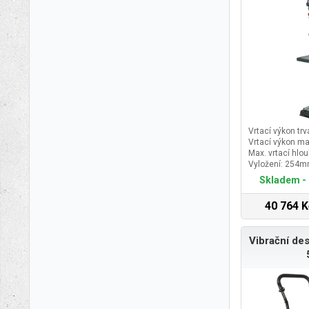
Vrtací výkon trv
Vrtací výkon ma
Max. vrtací hlo
Vyložení: 254
Skladem - 
40 764 K
Vibrační de