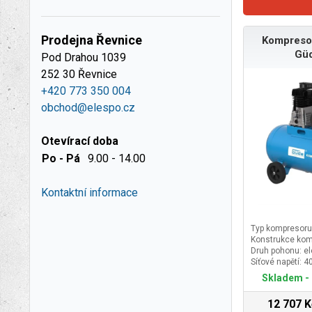
Prodejna Řevnice
Kompreso
Gü
Pod Drahou 1039
252 30 Řevnice
+420 773 350 004
obchod@elespo.cz
Otevírací doba
Po - Pá
9.00 - 14.00
Kontaktní informace
Typ kompresoru:
Konstrukce komp
Druh pohonu: el
Síťové napětí: 4
Skladem - 
12 707 K