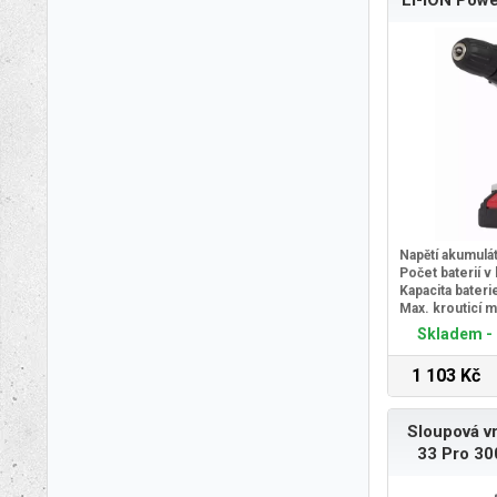
LI-ION Pow
Napětí akumulá
Počet baterií v 
Kapacita bateri
Max. krouticí 
Skladem - 
1 103 Kč
Sloupová vr
33 Pro 3