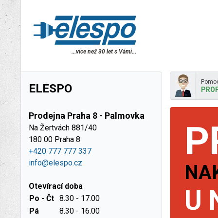
...více než 30 let s Vámi...
Pomoc
ELESPO
PROF
Prodejna Praha 8 - Palmovka
P
Na Žertvách 881/40
180 00 Praha 8
+420 777 777 337
info@elespo.cz
NA
Otevírací doba
U 
Po - Čt
8.30 - 17.00
Pá
8.30 - 16.00