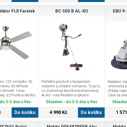
ANO bubnov
elektronická
ilátor FIJI Farelek
BC 500 B AL-KO
EBU 9-
foukanáDisp
indikátorem 
ANOBluetoot
mobilním t
aplikaceLED 
zadníZvone
rámu: kovový
gumaSkláda
Click&amp;G
ANOTempoma
od 14 letDo
cmMax. zatí
připravena k
cmRozměr sl
cmHmotnost
MAXSPEED E
oru: 122 cmVýška: 30
Perfektní průchod s bezpečným
Napájecí nap
výkonným e
otoru: 60 WPočet
vedením a zvláštní ochranou. To je to,
Jmenovitý p
350W, během
et žárovek: 1max.
co znamenají benzínové křovinořezy
Otáčky napr
zrychluje a
vky: E27Funkce letního
AL-KO - naši flexibilní a výkonní
Závit na vře
kvalitní 36V
u: ANOProvedení: šedá
všestranní stroje v oblasti „sečení
do 3-5 dnů u Vás
Skladem - do 3-5 dnů u Vás
Skladem
a pohonem z
 řetízkemMožnost
trávníku“.Benzinový křovinořez AL-KO
dojezd až 60
ového ovládání:
BC 500 B - flexibilní řešení s extra
teplotě, hmo
č
Do košíku
4 990 Kč
Do košíku
1 571
ilátory francouzské
bezpečnostíSekejte, kdekoli budete
náročnosti. 
představují elegantní
chtít: AL-KO BC 500 B na vás udělá
zaručují neb
modernídoby. Chladné
dojem v osvědčené kvalitě AL-KO. Bez
kdy velice 
HS7601 Ruční
Makita DDF482RFEB Aku
Makita