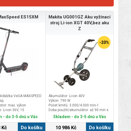
MaxSpeed ES15XM
Makita UG001GZ Aku vyžínací
stroj Li-ion XGT 40V,bez aku
Z
-20%
koloběžka VeGA MAXSPEED
Akumulátor: Li-ion 40V
p;
Výkon: 790 W
otor: max. výkon
Počet kmitů: 3.000/4.000 min-1
 Li-ion 36V, 15
Doba použití/akumulátor: až 90 min s
 vzdálenost: 50-60 km
BL4040F
 - do 3-5 dnů u Vás
Skladem - do 3-5 dnů u Vás
 zatíženíDoba nabíjení: 6-7
ost: 3 nastavitelné režimy
 Kč
Do košíku
10 986 Kč
Do košíku
,25 km/hodPřední brzda: