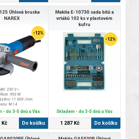
áZadní brzda: ANO
Velikost kol: 10"
125 Úhlová bruska
Makita E-10730 sada bitů a
lay:&nbsp;velký LCD s
nabíjeníAplikace:
NAREX
vrtáků 102 ks v plastovém
h: ANOPřipojení s
kufru
elefonem: ANO pomocí
světlo: ANO přední a
-12%
k:&nbsp;ANOMateriál
-12%
Materiál kol:
cí systém: ANO systém
oStojánek:
t: ANODoporučený věk:
poručená výška: od 120
žení:&nbsp;120 kgRozměr
 jízdě: 117 x 47 x 120
ožená: 117 x 47 x 52
: 16 kg&nbsp;Model VeGA
S15XM&nbsp;je vybaven
ětí: 230 V~
lektromotorem o výkonu
říkon: 950 W
 několika sekund
ázdno: 11 000 /min
ž na 25 km/hod. Vysoce
tenu: M 14
 baterie s kapacitou 15 Ah
 - do 3-5 dnů u Vás
Skladem - do 3-5 dnů u Vás
adního kola. Maximální
 km, v závislosti okolní
tnosti obsluhy a terénní
 Kč
Do košíku
1 287 Kč
Do košíku
Široká 10“ foukaná kola
ývalý komfort pro obsluhu,
snadno a pohodlně
 GA9020RF Úhlová
Makita GA5030R Úhlová