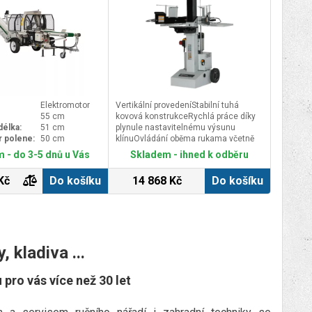
Elektromotor
Vertikální provedeníStabilní tuhá
55 cm
kovová konstrukceRychlá práce díky
délka:
51 cm
plynule nastavitelnému výsunu
r polene:
50 cm
klínuOvládání oběma rukama včetně
jejich ochrany, flexibilní držení
 - do 3-5 dnů u Vás
Skladem - ihned k odběru
dřevaVelká pojezdová kola pro
snadnou manipulaci a transport
Kč
Do košíku
14 868 Kč
Do košíku
, kladiva ...
 pro vás více než 30 let