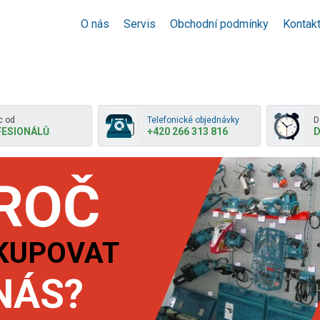
O nás
Servis
Obchodní podmínky
Kontak
 od
Telefonické objednávky
D
ESIONÁLŮ
+420 266 313 816
D
ROČ
KUPOVAT
NÁS?