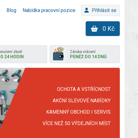
t
Blog
Nabídka pracovní pozice
Přihlásit se
0 Kč
oručení zboží
Záruka vrácení
O 24 HODIN
PENĚŽ DO 14 DNŮ
OCHOTA A VSTŘÍCNOST
AKČNÍ SLEVOVÉ NABÍDKY
KAMENNÝ OBCHOD I SERVIS
VÍCE NEŽ 50 VÝDEJNÍCH MÍST