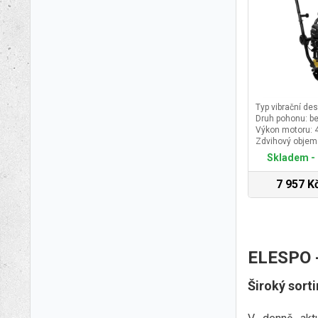
Typ vibrační de
Druh pohonu: b
Výkon motoru: 
Zdvihový objem
Skladem - 
7 957 K
ELESPO - 
Široký sort