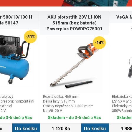
r 580/10/100 H
AKU plotostřih 20V LI-ION
VeGA 
de 50147
515mm (bez baterie)
Powerplus POWDPG75301
-31%
-14%
 olejový
Řezná délka: 460 mm
Elektrická 
resoru: horizontální
Délka lišty: 515 mm
ES15XM&nbs
ektrický
Otáčky naprázdno: 1.300 min⁻¹
Elektrický m
00 V
Napětí: 20 V
350WBaterie:
AhDojezdová
do 3-5 dnů u Vás
Skladem - do 3-5 dnů u Vás
Skladem
dle terénu a
hodinyRychl
č
Do košíku
1 120 Kč
Do košíku
4 988
jízdy 15,20