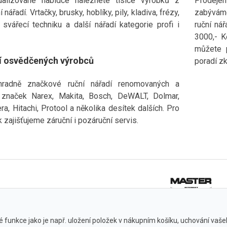
alizované nabídce naleznete tisíce výrobků z
Prodejem
 nářadí. Vrtačky, brusky, hoblíky, pily, kladiva, frézy,
zabýváme
 svářecí techniku a další nářadí kategorie profi i
ruční ná
3000,- K
můžete 
í osvědčených výrobců
poradí zk
hradně značkové ruční nářadí renomovaných a
značek Narex, Makita, Bosch, DeWALT, Dolmar,
a, Hitachi, Protool a několika desítek dalších. Pro
 zajišťujeme záruční i pozáruční servis.
 funkce jako je např. uložení položek v nákupním košíku, uchování vašeho