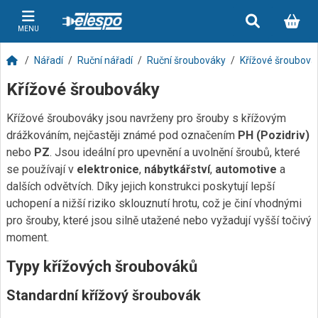
MENU
Nářadí
Ruční nářadí
Ruční šroubováky
Křížové šroubová
Křížové šroubováky
Křížové šroubováky jsou navrženy pro šrouby s křížovým
drážkováním, nejčastěji známé pod označením
PH (Pozidriv)
nebo
PZ
. Jsou ideální pro upevnění a uvolnění šroubů, které
se používají v
elektronice
,
nábytkářství
,
automotive
a
dalších odvětvích. Díky jejich konstrukci poskytují lepší
uchopení a nižší riziko sklouznutí hrotu, což je činí vhodnými
pro šrouby, které jsou silně utažené nebo vyžadují vyšší točivý
moment.
Typy křížových šroubováků
Standardní křížový šroubovák