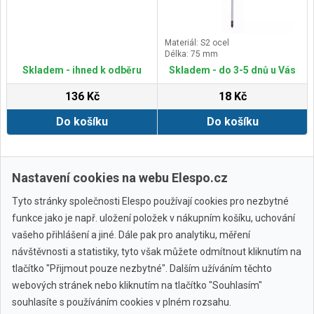
Materiál: S2 ocel
Délka: 75 mm
Skladem - ihned k odběru
Skladem - do 3-5 dnů u Vás
136 Kč
18 Kč
Do košíku
Do košíku
Další ›
Poslední »
Nastavení cookies na webu Elespo.cz
Tyto stránky společnosti Elespo používají cookies pro nezbytné
funkce jako je např. uložení položek v nákupním košíku, uchování
vašeho přihlášení a jiné. Dále pak pro analytiku, měření
návštěvnosti a statistiky, tyto však můžete odmítnout kliknutím na
tlačítko "Přijmout pouze nezbytné". Dalším užíváním těchto
webových stránek nebo kliknutím na tlačítko "Souhlasím"
Všechny značky
souhlasíte s používáním cookies v plném rozsahu.