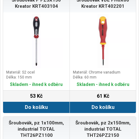
Šroubovák P PZ3X150
Šroubovák VDE PH0X60
Kreator KRT403104
Kreator KRT402201
Materiál: S2 ocel
Materiál: Chrome vanadium
Délka: 150 mm
Délka: 60 mm
Skladem - ihned k odběru
Skladem - ihned k odběru
53 Kč
61 Kč
Do košíku
Do košíku
Šroubovák, pz 1x100mm,
Šroubovák, pz 2x150mm,
industrial TOTAL
industrial TOTAL
THT26PZ1100
THT26PZ2150