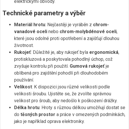
elektrickými obvody.
Technické parametry a výběr
Materiál hrotu
: Nejčastěji je vyráběn z
chrom-
vanadové oceli
nebo
chrom-molybdénové oceli
,
které jsou odolné proti opotřebení a zajišťují dlouhou
životnost.
Rukojeť
: Důležité je, aby rukojeť byla
ergonomická
,
protiskluzová a poskytovala pohodlný úchop, což
zvyšuje kontrolu při použití.
Gumová rukojeť
je
oblíbená pro zajištění pohodlí při dlouhodobém
používání.
Velikost
: K dispozici jsou různé velikosti podle
velikosti šroubu. Ujistěte se, že zvolíte správnou
velikost pro šroub, aby nedošlo k poškození drážky.
Délka hrotu
: Hroty s různou délkou umožňují dostat se
do
těsných prostor
a práce v omezených podmínkách,
jako je například oprava elektroniky.