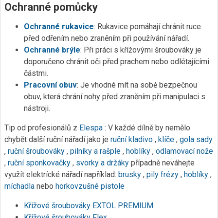
Ochranné pomůcky
Ochranné rukavice
: Rukavice pomáhají chránit ruce
před odřením nebo zraněním při používání nářadí.
Ochranné brýle
: Při práci s křížovými šroubováky je
doporučeno chránit oči před prachem nebo odlétajícími
částmi.
Pracovní obuv
: Je vhodné mít na sobě bezpečnou
obuv, která chrání nohy před zraněním při manipulaci s
nástroji.
Tip od profesionálů z
Elespa
: V každé dílně by nemělo
chybět další ruční nářadí jako je
ruční kladivo
,
klíče
,
gola sady
,
ruční šroubováky
,
pilníky a rašple
,
hoblíky
,
odlamovací nože
,
ruční sponkovačky
,
svorky a držáky
případně neváhejte
využít elektrícké nářadí například:
brusky
,
pily
frézy
,
hoblíky
,
míchadla
nebo
horkovzušné pistole
Křížové šroubováky EXTOL PREMIUM
Křížové šroubováky Flex