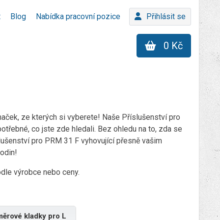
t
Blog
Nabídka pracovní pozice
Přihlásit se
0 Kč
ček, ze kterých si vyberete! Naše Příslušenství pro
třebné, co jste zde hledali. Bez ohledu na to, zda se
slušenství pro PRM 31 F vyhovující přesně vašim
odin!
podle výrobce nebo ceny.
měrové kladky pro L