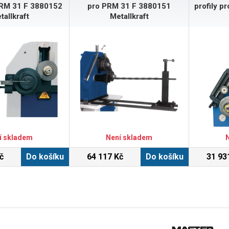
PRM 31 F 3880152
pro PRM 31 F 3880151
profily 
tallkraft
Metallkraft
í skladem
Není skladem
č
Do košíku
64 117 Kč
Do košíku
31 93