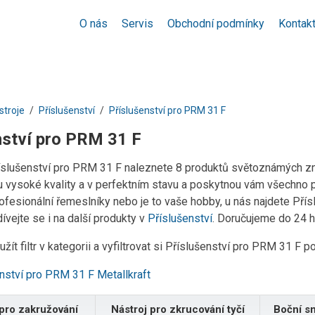
O nás
Servis
Obchodní podmínky
Kontak
stroje
Příslušenství
Příslušenství pro PRM 31 F
nství pro PRM 31 F
říslušenství pro PRM 31 F naleznete 8 produktů světoznámých zna
 vysoké kvality a v perfektním stavu a poskytnou vám všechno po
rofesionální řemeslníky nebo je to vaše hobby, u nás najdete Pří
vejte se i na další produkty v
Příslušenství
. Doručujeme do 24 h
žít filtr v kategorii a vyfiltrovat si Příslušenství pro PRM 31 F 
nství pro PRM 31 F Metallkraft
 pro zakružování
Nástroj pro zkrucování tyčí
Boční s