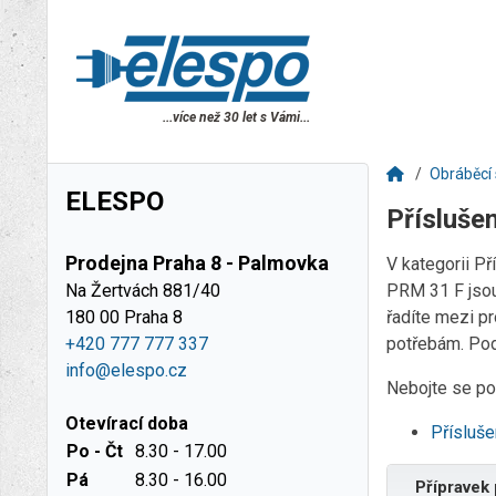
...více než 30 let s Vámi...
Obráběcí 
ELESPO
Přísluše
Prodejna Praha 8 - Palmovka
V kategorii P
Na Žertvách 881/40
PRM 31 F jsou
180 00 Praha 8
řadíte mezi p
+420 777 777 337
potřebám. Podí
info@elespo.cz
Nebojte se pou
Otevírací doba
Přísluše
Po - Čt
8.30 - 17.00
Pá
8.30 - 16.00
Přípravek