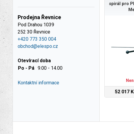
spirál pro 
Me
Prodejna Řevnice
Pod Drahou 1039
252 30 Řevnice
+420 773 350 004
obchod@elespo.cz
Otevírací doba
Po - Pá
9.00 - 14.00
Nen
Kontaktní informace
52 017 K