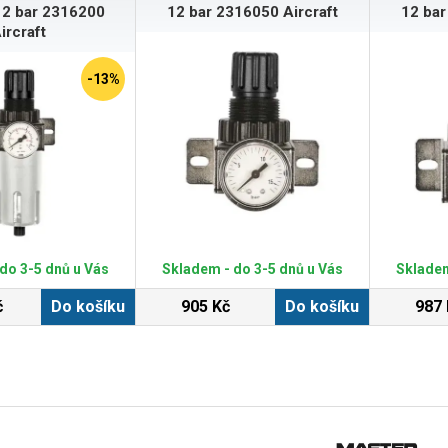
12 bar 2316200
12 bar 2316050 Aircraft
12 bar
ircraft
-13%
do 3-5 dnů u Vás
Skladem - do 3-5 dnů u Vás
Skladem
č
Do košíku
905 Kč
Do košíku
987 