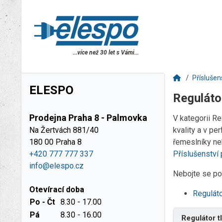
...více než 30 let s Vámi...
Příslušen
ELESPO
Reguláto
Prodejna Praha 8 - Palmovka
V kategorii R
Na Žertvách 881/40
kvality a v pe
180 00 Praha 8
řemeslníky neb
+420 777 777 337
Příslušenství
info@elespo.cz
Nebojte se pou
Otevírací doba
Reguláto
Po - Čt
8.30 - 17.00
Pá
8.30 - 16.00
Regulátor t