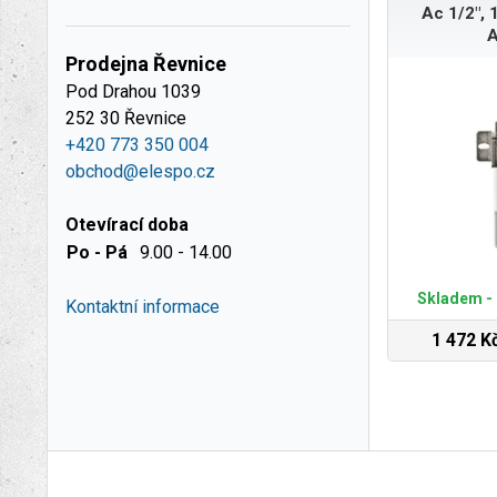
Ac 1/2", 
A
Prodejna Řevnice
Pod Drahou 1039
252 30 Řevnice
+420 773 350 004
obchod@elespo.cz
Otevírací doba
Po - Pá
9.00 - 14.00
Skladem - 
Kontaktní informace
1 472 K