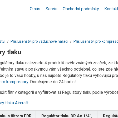
O nás
Servis
Obchodní podmínky
Kontak
ství
Příslušenství pro vzduchové nářadí
Příslušenství pro kompres
ry tlaku
egulátory tlaku naleznete 4 produktů světoznámých značek, ze kt
rfektním stavu a poskytnou vám všechno potřebné, co jste zde hle
o je to vaše hobby, u nás najdete Regulátory tlaku vyhovující př
 pro kompresory
. Doručujeme do 24 hodin!
žít filtr v kategorii a vyfiltrovat si Regulátory tlaku podle výrob
ry tlaku Aircraft
laku s filtrem FDR
Regulátor tlaku DR Ac 1/4",
Reguláto