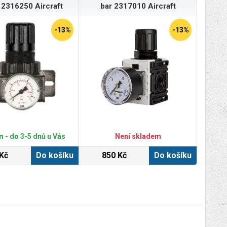
 2316250 Aircraft
bar 2317010 Aircraft
-13%
-13%
 - do 3-5 dnů u Vás
Není skladem
Kč
Do košíku
850 Kč
Do košíku