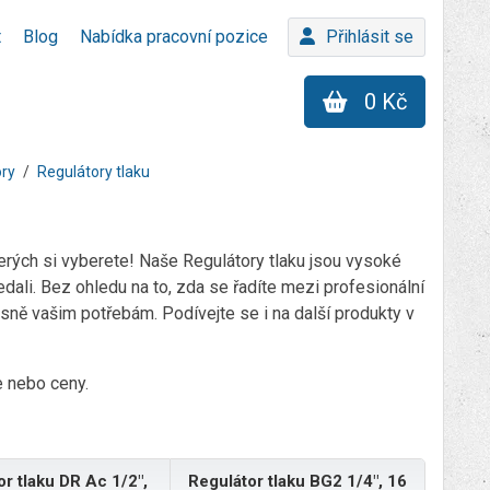
t
Blog
Nabídka pracovní pozice
Přihlásit se
0 Kč
ory
Regulátory tlaku
erých si vyberete! Naše Regulátory tlaku jsou vysoké
dali. Bez ohledu na to, zda se řadíte mezi profesionální
esně vašim potřebám. Podívejte se i na další produkty v
ce nebo ceny.
r tlaku DR Ac 1/2",
Regulátor tlaku BG2 1/4", 16