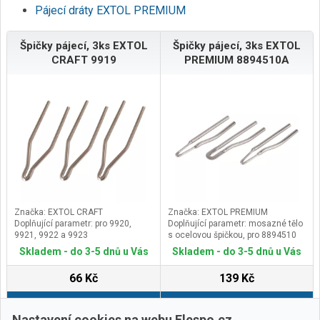
Pájecí dráty EXTOL PREMIUM
Špičky pájecí, 3ks EXTOL
Špičky pájecí, 3ks EXTOL
CRAFT 9919
PREMIUM 8894510A
Značka: EXTOL CRAFT
Značka: EXTOL PREMIUM
Doplňující parametr: pro 9920,
Doplňující parametr: mosazné tělo
9921, 9922 a 9923
s ocelovou špičkou, pro 8894510
Skladem - do 3-5 dnů u Vás
Skladem - do 3-5 dnů u Vás
66 Kč
139 Kč
Do košíku
Do košíku
Nastavení cookies na webu Elespo.cz