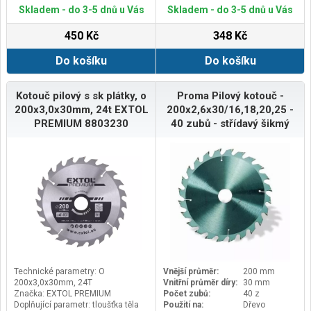
mm: 1,6
mm: 1,6
Skladem - do 3-5 dnů u Vás
Skladem - do 3-5 dnů u Vás
450 Kč
348 Kč
Do košíku
Do košíku
Kotouč pilový s sk plátky, o
Proma Pilový kotouč -
200x3,0x30mm, 24t EXTOL
200x2,6x30/16,18,20,25 -
PREMIUM 8803230
40 zubů - střídavý šikmý
Technické parametry: O
Vnější průměr:
200 mm
200x3,0x30mm, 24T
Vnitřní průměr díry:
30 mm
Značka: EXTOL PREMIUM
Počet zubů:
40 z
Doplňující parametr: tloušťka těla
Použití na:
Dřevo