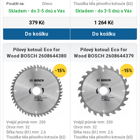
Použití na:
Dřevo
Tloušťka těla pilového kotouče (b2)
mm: 1,8
Skladem - do 3-5 dnů u Vás
Skladem - do 3-5 dnů u Vás
379 Kč
1 264 Kč
Do košíku
Do košíku
Pilový kotouč Eco for
Pilový kotouč Eco for
Wood BOSCH 2608644380
Wood BOSCH 2608644379
-15%
-15%
Vnější průměr mm: 200
Vnější průměr mm: 200
Otvor mm: 32
Otvor mm: 32
Šířka řezu (b1) mm: 2,6
Šířka řezu (b1) mm: 2,6
Tloušťka těla pilového kotouče (b2)
Tloušťka těla pilového kotouče (b2)