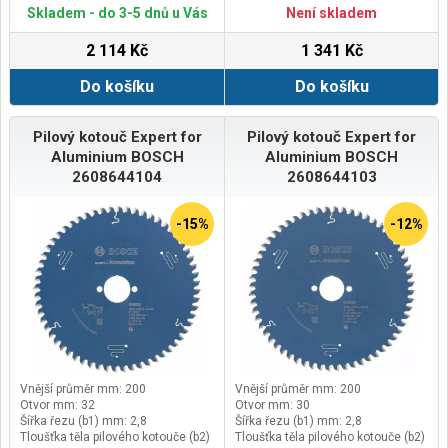
mm: 1,3
Skladem - do 3-5 dnů u Vás
Není skladem
2 114 Kč
1 341 Kč
Do košíku
Do košíku
Pilový kotouč Expert for
Pilový kotouč Expert for
Aluminium BOSCH
Aluminium BOSCH
2608644104
2608644103
-15%
-12%
Vnější průměr mm: 200
Vnější průměr mm: 200
Otvor mm: 32
Otvor mm: 30
Šířka řezu (b1) mm: 2,8
Šířka řezu (b1) mm: 2,8
Tloušťka těla pilového kotouče (b2)
Tloušťka těla pilového kotouče (b2)