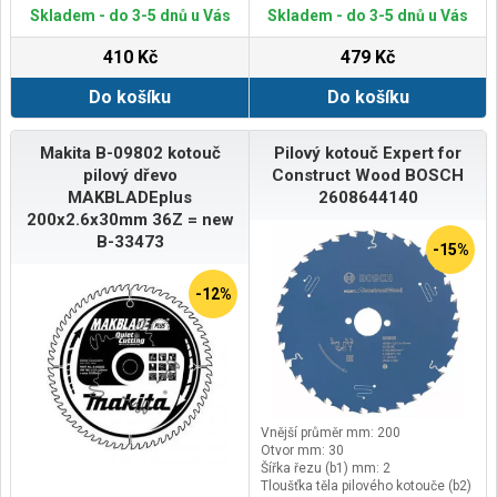
kotouče 2,2mm, max.ot. 7000/min.
Skladem - do 3-5 dnů u Vás
Skladem - do 3-5 dnů u Vás
410 Kč
479 Kč
Do košíku
Do košíku
Makita B-09802 kotouč
Pilový kotouč Expert for
pilový dřevo
Construct Wood BOSCH
MAKBLADEplus
2608644140
200x2.6x30mm 36Z = new
B-33473
-15%
-12%
Vnější průměr mm: 200
Otvor mm: 30
Šířka řezu (b1) mm: 2
Tloušťka těla pilového kotouče (b2)