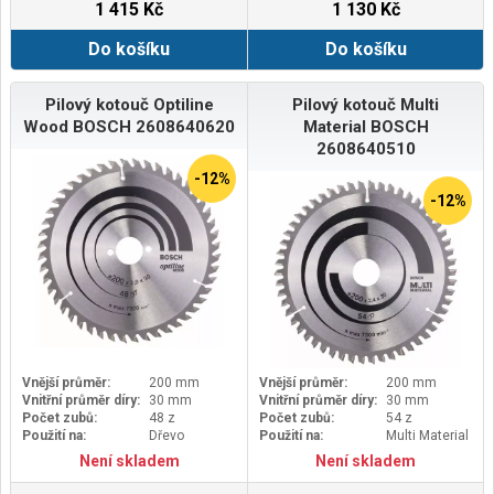
1 415 Kč
1 130 Kč
Do košíku
Do košíku
Pilový kotouč Optiline
Pilový kotouč Multi
Wood BOSCH 2608640620
Material BOSCH
2608640510
-12%
-12%
Vnější průměr:
200 mm
Vnější průměr:
200 mm
Vnitřní průměr díry:
30 mm
Vnitřní průměr díry:
30 mm
Počet zubů:
48 z
Počet zubů:
54 z
Použití na:
Dřevo
Použití na:
Multi Material
Není skladem
Není skladem