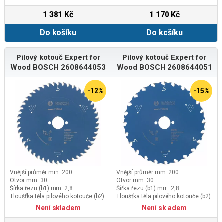
1 381 Kč
1 170 Kč
Do košíku
Do košíku
Pilový kotouč Expert for
Pilový kotouč Expert for
Wood BOSCH 2608644053
Wood BOSCH 2608644051
-12%
-15%
Vnější průměr mm: 200
Vnější průměr mm: 200
Otvor mm: 30
Otvor mm: 30
Šířka řezu (b1) mm: 2,8
Šířka řezu (b1) mm: 2,8
Tloušťka těla pilového kotouče (b2)
Tloušťka těla pilového kotouče (b2)
mm: 1,8
mm: 1,8
Není skladem
Není skladem