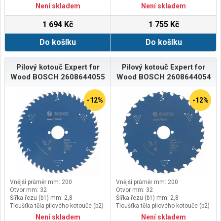
mm: 1,8
mm: 1,8
Není skladem
Není skladem
1 694 Kč
1 755 Kč
Do košíku
Do košíku
Pilový kotouč Expert for
Pilový kotouč Expert for
Wood BOSCH 2608644055
Wood BOSCH 2608644054
-12%
-12%
Vnější průměr mm: 200
Vnější průměr mm: 200
Otvor mm: 32
Otvor mm: 32
Šířka řezu (b1) mm: 2,8
Šířka řezu (b1) mm: 2,8
Tloušťka těla pilového kotouče (b2)
Tloušťka těla pilového kotouče (b2)
mm: 1,8
mm: 1,8
Není skladem
Není skladem