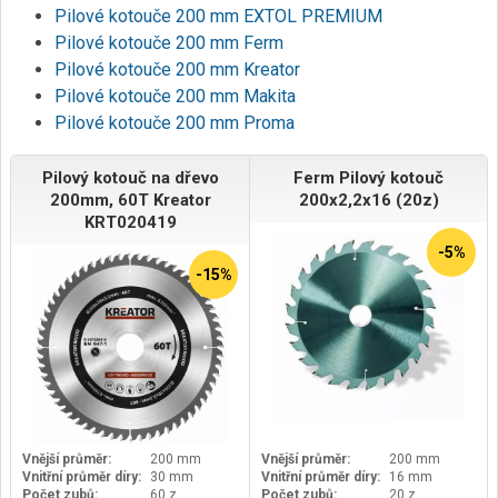
Pilové kotouče 200 mm EXTOL PREMIUM
Pilové kotouče 200 mm Ferm
Pilové kotouče 200 mm Kreator
Pilové kotouče 200 mm Makita
Pilové kotouče 200 mm Proma
Pilový kotouč na dřevo
Ferm Pilový kotouč
200mm, 60T Kreator
200x2,2x16 (20z)
KRT020419
-5%
-15%
Vnější průměr:
200 mm
Vnější průměr:
200 mm
Vnitřní průměr díry:
30 mm
Vnitřní průměr díry:
16 mm
Počet zubů:
60 z
Počet zubů:
20 z