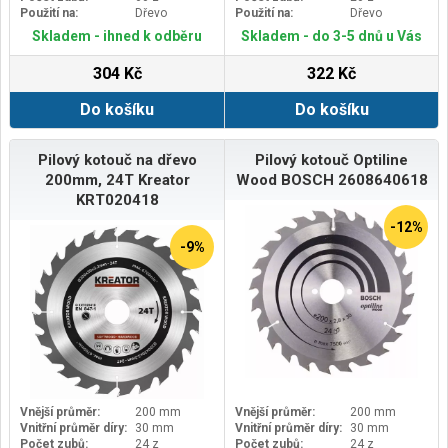
Použití na:
Dřevo
Použití na:
Dřevo
Skladem - ihned k odběru
Skladem - do 3-5 dnů u Vás
304 Kč
322 Kč
Do košíku
Do košíku
Pilový kotouč na dřevo
Pilový kotouč Optiline
200mm, 24T Kreator
Wood BOSCH 2608640618
KRT020418
-12%
-9%
Vnější průměr:
200 mm
Vnější průměr:
200 mm
Vnitřní průměr díry:
30 mm
Vnitřní průměr díry:
30 mm
Počet zubů:
24 z
Počet zubů:
24 z