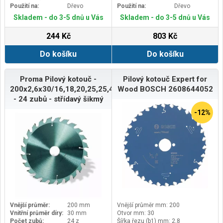
Použití na:
Dřevo
Použití na:
Dřevo
Skladem - do 3-5 dnů u Vás
Skladem - do 3-5 dnů u Vás
244 Kč
803 Kč
Do košíku
Do košíku
Proma Pilový kotouč -
Pilový kotouč Expert for
200x2,6x30/16,18,20,25,25,4
Wood BOSCH 2608644052
- 24 zubů - střídavý šikmý
-12%
Vnější průměr:
200 mm
Vnější průměr mm: 200
Vnitřní průměr díry:
30 mm
Otvor mm: 30
Počet zubů:
24 z
Šířka řezu (b1) mm: 2,8