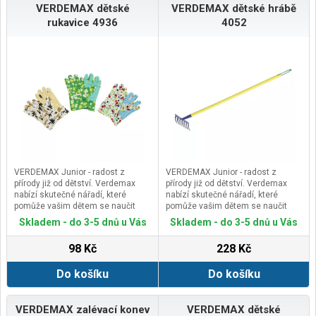
VERDEMAX dětské
VERDEMAX dětské hrábě
rukavice 4936
4052
VERDEMAX Junior - radost z
VERDEMAX Junior - radost z
přírody již od dětství. Verdemax
přírody již od dětství. Verdemax
nabízí skutečné nářadí, které
nabízí skutečné nářadí, které
pomůže vašim dětem se naučit
pomůže vašim dětem se naučit
pečovat o zahradu už od
pečovat o zahradu už od
Skladem - do 3-5 dnů u Vás
Skladem - do 3-5 dnů u Vás
nejútlejšího dětství.&nbsp;Ke
nejútlejšího dětství.Kvalitní kovové
kvalitnímu kovové dětské nářadí
dětské nářadí VERDEMAX
98 Kč
228 Kč
VERDEMAX patří i kvalitní&nbsp;
Řada malého ručního nářadí je
dětské rukavice VERDEMAX.
navržena tak, aby přivedla děti k
Do košíku
Do košíku
Předností je užití velmi kvalitních
zahradničení a kontaktu s
materiálů.&nbsp;Dětské rukavice S
přírodou. Nové barevné provedení,
VERDEMAX 4936Materiál: bavlna ,
použité barvy neobsahují těžké
PVC tečkovaná dlaňVelikost:
kovy. Předností je užití velmi
VERDEMAX zalévací konev
VERDEMAX dětské