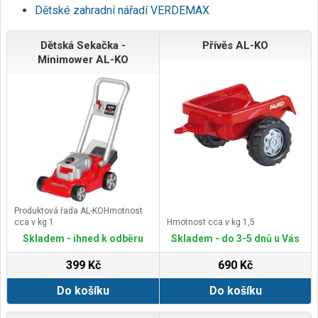
Dětské zahradní nářadí VERDEMAX
Dětská Sekačka -
Přívěs AL-KO
Minimower AL-KO
Produktová řada AL-KOHmotnost
cca v kg 1
Hmotnost cca v kg 1,5
Skladem - ihned k odběru
Skladem - do 3-5 dnů u Vás
399 Kč
690 Kč
Do košíku
Do košíku