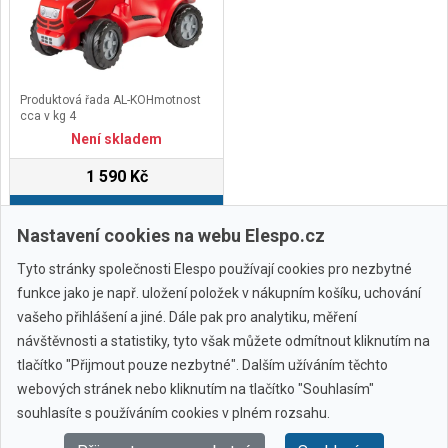
kg&nbsp;Společnost Verdemax
vyrábí zahradní produkty pod
vlastní značkou pro péči, dekoraci,
ochranu a údržbu zeleně, a to jak
pro fandy, tak pro profesionály v
tomto odvětví.
Produktová řada AL-KOHmotnost
cca v kg 4
Není skladem
1 590 Kč
Do košíku
Nastavení cookies na webu Elespo.cz
Tyto stránky společnosti Elespo používají cookies pro nezbytné
funkce jako je např. uložení položek v nákupním košíku, uchování
vašeho přihlášení a jiné. Dále pak pro analytiku, měření
návštěvnosti a statistiky, tyto však můžete odmítnout kliknutím na
tlačítko "Přijmout pouze nezbytné". Dalším užíváním těchto
webových stránek nebo kliknutím na tlačítko "Souhlasím"
Všechny značky
souhlasíte s používáním cookies v plném rozsahu.