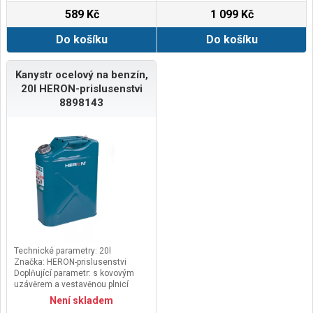
589 Kč
1 099 Kč
Do košíku
Do košíku
Kanystr ocelový na benzín,
20l HERON-prislusenstvi
8898143
Technické parametry: 20l
Značka: HERON-prislusenstvi
Doplňující parametr: s kovovým
uzávěrem a vestavěnou plnicí
trubicí
Není skladem