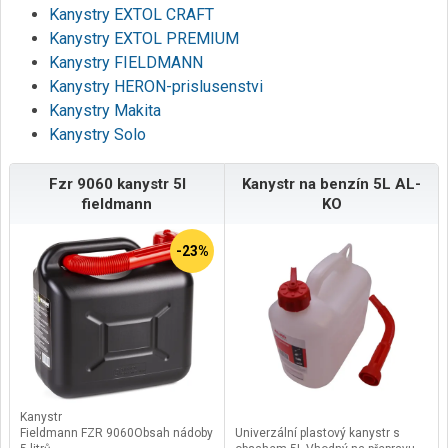
Kanystry EXTOL CRAFT
Kanystry EXTOL PREMIUM
Kanystry FIELDMANN
Kanystry HERON-prislusenstvi
Kanystry Makita
Kanystry Solo
Fzr 9060 kanystr 5l
Kanystr na benzín 5L AL-
fieldmann
KO
-23%
Kanystr
Fieldmann FZR 9060Obsah nádoby
Univerzální plastový kanystr s