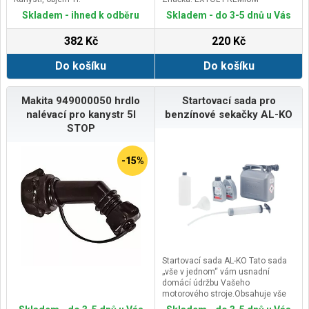
Skladem - ihned k odběru
Skladem - do 3-5 dnů u Vás
382 Kč
220 Kč
Do košíku
Do košíku
Makita 949000050 hrdlo
Startovací sada pro
nalévací pro kanystr 5l
benzínové sekačky AL-KO
STOP
-15%
Startovací sada AL-KO Tato sada
„vše v jednom“ vám usnadní
domácí údržbu Vašeho
motorového stroje.Obsahuje vše
potřebnépro snadnou výměnu oleje