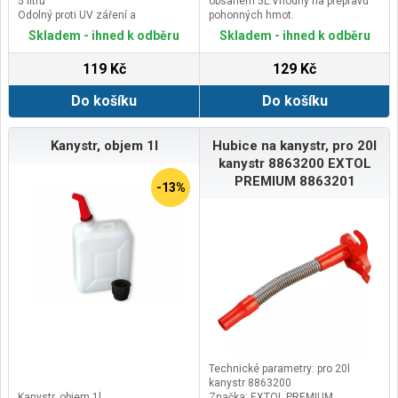
5 litrů
obsahem 5L.Vhodný na přepravu
Odolný proti UV záření a
pohonných hmot.
povětrnostním vlivům
Skladem - ihned k odběru
Skladem - ihned k odběru
Ideální pro přepravu a skladování
pohonných hmot včetne benzínu a
119 Kč
129 Kč
nafty
Do košíku
Do košíku
Kanystr, objem 1l
Hubice na kanystr, pro 20l
kanystr 8863200 EXTOL
PREMIUM 8863201
-13%
Technické parametry: pro 20l
kanystr 8863200
Kanystr, objem 1l.
Značka: EXTOL PREMIUM