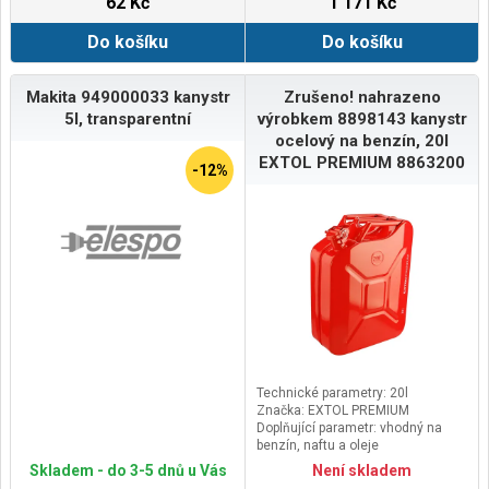
62 Kč
1 171 Kč
Do košíku
Do košíku
Makita 949000033 kanystr
Zrušeno! nahrazeno
5l, transparentní
výrobkem 8898143 kanystr
ocelový na benzín, 20l
EXTOL PREMIUM 8863200
-12%
Technické parametry: 20l
Značka: EXTOL PREMIUM
Doplňující parametr: vhodný na
benzín, naftu a oleje
Skladem - do 3-5 dnů u Vás
Není skladem