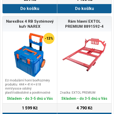
zámků, box velikosti L umožňuje
zámků, box velikosti L umožňuje
přimontování koleček, díky kterým
přimontování koleček, díky kterým
Do košíku
Do košíku
je mobilní, což je výhodou zejména
je mobilní, což je výhodou
v okamžiku spojení více boxů
zejména v okamžiku spojení více
boxů
NarexBox 4 RB Systémový
Rám hlavní EXTOL
kufr NAREX
PREMIUM 8891592-4
-13%
EU modulární horní boxRozměry
produktu: 444 × 414 × 618
mmVysoce odolný
plastVoděodolné a povětrnostně
Značka: EXTOL PREMIUM
odolné provedení: IP657" ložisková
Skladem - do 3-5 dnů u Vás
Skladem - do 3-5 dnů u Vás
kolečka s TPRTeleskopická
rukojeťBoční zámek pro vzájemné
1 599 Kč
4 790 Kč
propojení boxůNa boční stranu lze
namontovat příslušenství pro