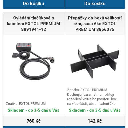
Do košíku
Do košíku
různé způsoby uloženíNosnost: 50
kgVnitřní rozměry: 415 × 275 × 310
mm
Ovládání tlačítkové s
Přepážky do boxů velikostí
kabelem EXTOL PREMIUM
s/m, sada 6ks EXTOL
8891941-12
PREMIUM 8856075
Značka: EXTOL PREMIUM
Doplňující parametr: umožňují
rozdělení vnitřního prostoru boxu
Značka: EXTOL PREMIUM
na více částí, obsah balení 2ks-
292x90mm, 2ks-190x90mm, 2ks-
Skladem - do 3-5 dnů u Vás
Skladem - do 3-5 dnů u Vás
118x88mm
760 Kč
142 Kč