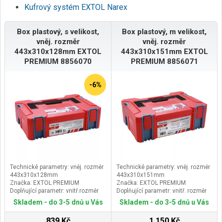
Kufrový systém EXTOL Narex
Box plastový, s velikost,
Box plastový, m velikost,
vněj. rozměr
vněj. rozměr
443x310x128mm EXTOL
443x310x151mm EXTOL
PREMIUM 8856070
PREMIUM 8856071
-6%
Technické parametry: vněj. rozměr
Technické parametry: vněj. rozměr
443x310x128mm
443x310x151mm
Značka: EXTOL PREMIUM
Značka: EXTOL PREMIUM
Doplňující parametr: vnitř.rozměr
Doplňující parametr: vnitř. rozměr
427x292x95mm, možnost
427x292x118mm,možnost
Skladem - do 3-5 dnů u Vás
Skladem - do 3-5 dnů u Vás
pevného spojení více boxů
pevného spojení více boxů
dohromady pomocí posuvných
dohromady pomocí posuvných
839 Kč
1 150 Kč