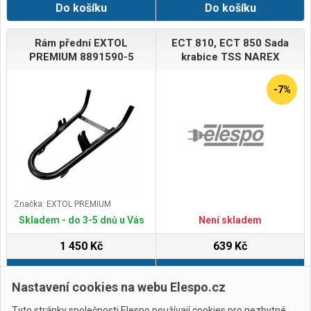
Do košíku
Do košíku
Rám přední EXTOL
ECT 810, ECT 850 Sada
PREMIUM 8891590-5
krabice TSS NAREX
-7%
Značka: EXTOL PREMIUM
Skladem - do 3-5 dnů u Vás
Není skladem
1 450 Kč
639 Kč
Do košíku
Do košíku
Nastavení cookies na webu Elespo.cz
Tyto stránky společnosti Elespo používají cookies pro nezbytné