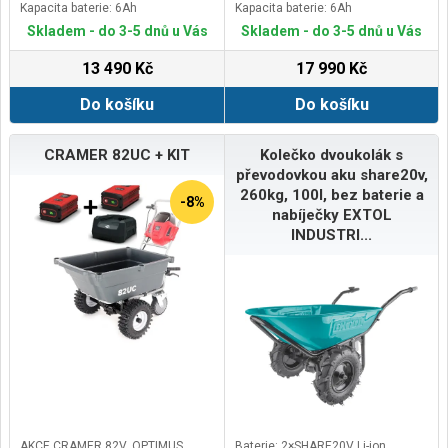
Kapacita baterie: 6Ah
Kapacita baterie: 6Ah
Krytí: IP64
Skladem - do 3-5 dnů u Vás
Skladem - do 3-5 dnů u Vás
13 490 Kč
17 990 Kč
Do košíku
Do košíku
CRAMER 82UC + KIT
Kolečko dvoukolák s
převodovkou aku share20v,
260kg, 100l, bez baterie a
-8%
nabíječky EXTOL
INDUSTRI...
AKCE CRAMER 82V, OPTIMUS
Baterie: 2×SHARE20V Li-ion