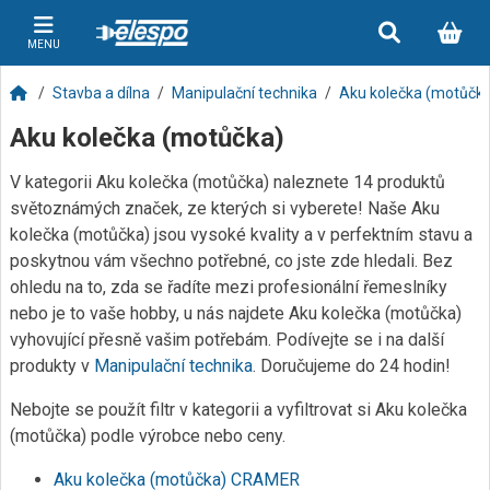
MENU
Stavba a dílna
Manipulační technika
Aku kolečka (motůčk
Aku kolečka (motůčka)
V kategorii Aku kolečka (motůčka) naleznete 14 produktů
světoznámých značek, ze kterých si vyberete! Naše Aku
kolečka (motůčka) jsou vysoké kvality a v perfektním stavu a
poskytnou vám všechno potřebné, co jste zde hledali. Bez
ohledu na to, zda se řadíte mezi profesionální řemeslníky
nebo je to vaše hobby, u nás najdete Aku kolečka (motůčka)
vyhovující přesně vašim potřebám. Podívejte se i na další
produkty v
Manipulační technika
. Doručujeme do 24 hodin!
Nebojte se použít filtr v kategorii a vyfiltrovat si Aku kolečka
(motůčka) podle výrobce nebo ceny.
Aku kolečka (motůčka) CRAMER