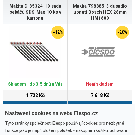
Makita D-35324-10 sada
Makita 798385-3 dusadlo
sekáčů SDS-Max 10 ks v
upnutí Bosch HEX 28mm
kartonu
HM1800
-12%
-20%
Skladem - do 3-5 dnů u Vás
Není skladem
1 722 Kč
7 618 Kč
Do košíku
Do košíku
Nastavení cookies na webu Elespo.cz
Tyto stránky společnosti Elespo používají cookies pro nezbytné
funkce jako je např. uložení položek v nákupním košíku, uchování