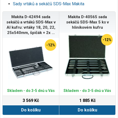
Sady vrtáků a sekáčů SDS-Max Makita
Makita D-42494 sada
Makita D-40565 sada
sekáčů a vrtáků SDS-Max v
sekáčů SDS-Max 5 ks v
Al kufru: vrtáky 18, 20, 22,
hliníkovém kufru
25x540mm, špičák + 2x ...
-12%
-12%
Skladem - do 3-5 dnů u Vás
Skladem - do 3-5 dnů u Vás
3 569 Kč
1 885 Kč
Do košíku
Do košíku