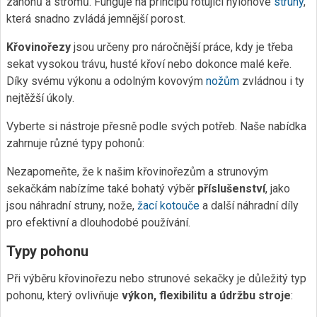
záhonů a stromů. Funguje na principu rotující nylonové
struny
,
která snadno zvládá jemnější porost.
Křovinořezy
jsou určeny pro náročnější práce, kdy je třeba
sekat vysokou trávu, husté křoví nebo dokonce malé keře.
Díky svému výkonu a odolným kovovým
nožům
zvládnou i ty
nejtěžší úkoly.
Vyberte si nástroje přesně podle svých potřeb. Naše nabídka
zahrnuje různé typy pohonů:
Nezapomeňte, že k našim křovinořezům a strunovým
sekačkám nabízíme také bohatý výběr
příslušenství
, jako
jsou náhradní struny, nože,
žací kotouče
a další náhradní díly
pro efektivní a dlouhodobé používání.
Typy pohonu
Při výběru křovinořezu nebo strunové sekačky je důležitý typ
pohonu, který ovlivňuje
výkon, flexibilitu a údržbu stroje
: