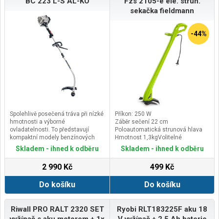
BC 223 L-S AL-KO
Fzs 2105-e ele. strun.
motoru 2-taktníObjem v ccm
sekačka fieldmann
22Počet otáček v ot./min
9500Počet válců motoru 1Easy
Start systém neSystém Ready to
-44%
Start neElektrický start
neAutomatický sytič ne
Spolehlivě posečená tráva při nízké
Příkon: 250 W
hmotnosti a výborné
Záběr sečení 22 cm
ovladatelnosti. To představují
Poloautomatická strunová hlava
kompaktní modely benzínových
Hmotnost 1,3kgVolitelné
křovinořezů řady Easy od firmy AL-
příslušenství:
Skladem - ihned k odběru
Skladem - ihned k odběru
KO.Motorová kosa AL-KO BC 223 L-
S – kompaktní řešení pro mobilní
2 990 Kč
499 Kč
použitíNezávislé sečení, kdekoliv
si přejete: Motorová kosa AL-KO BC
Do košíku
Do košíku
223 L-S Vás přesvědčí vynikajícími
výsledky v osvědčené AL-KO
kvalitě. Bez překážejících kabelů a
bez omezení kapacitou
Riwall PRO RALT 2320 SET
Ryobi RLT183225F aku 18
akumulátoru odvede motorová