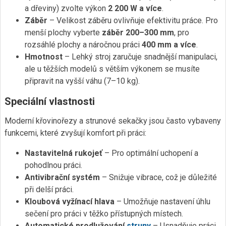
a dřeviny) zvolte výkon
2 200 W a více
.
Záběr
– Velikost záběru ovlivňuje efektivitu práce. Pro
menší plochy vyberte
záběr 200–300 mm
, pro
rozsáhlé plochy a náročnou práci
400 mm a více
.
Hmotnost
– Lehký stroj zaručuje snadnější manipulaci,
ale u těžších modelů s větším výkonem se musíte
připravit na vyšší váhu (7–10 kg).
Speciální vlastnosti
Moderní křovinořezy a strunové sekačky jsou často vybaveny
funkcemi, které zvyšují komfort při práci:
Nastavitelná rukojeť
– Pro optimální uchopení a
pohodlnou práci.
Antivibrační systém
– Snižuje vibrace, což je důležité
při delší práci.
Kloubová vyžínací hlava
– Umožňuje nastavení úhlu
sečení pro práci v těžko přístupných místech.
Automatické prodlužování
struny
– Usnadňuje práci