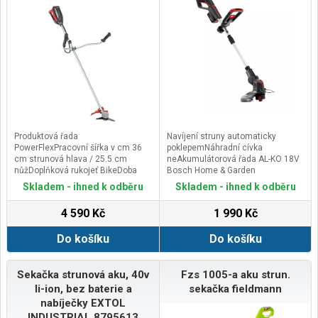
Produktová řada
Navíjení struny automaticky
PowerFlexPracovní šířka v cm 36
poklepemNáhradní cívka
cm strunová hlava / 25.5 cm
neAkumulátorová řada AL-KO 18V
nůžDoplňková rukojeť BikeDoba
Bosch Home & Garden
nabíjení 2,5 hodDoba provozu až
compatibleTeleskopická rukojeť
Skladem - ihned k odběru
Skladem - ihned k odběru
100 minHmotnost cca v kg 3
anoOtočná žací hlava anoDělitelná
hřídel neTyp pohonu AKUPracovní
4 590 Kč
1 990 Kč
doba 2,5 Ah v min 38Značka AL-
KOProduktová řada
Do košíku
Do košíku
ComfortPracovní šířka struny v cm
25
Sekačka strunová aku, 40v
Fzs 1005-a aku strun.
li-ion, bez baterie a
sekačka fieldmann
nabíječky EXTOL
INDUSTRIAL 8795613