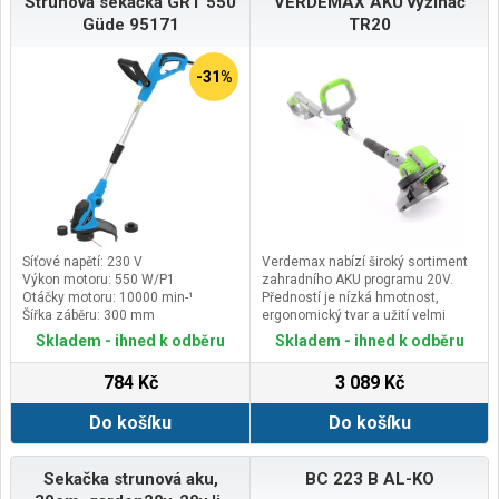
Strunová sekačka GRT 550
VERDEMAX AKU vyžínač
VeGA 52 cm^3·Výkon2,2 kW / 3
Güde 95171
TR20
HP·Široký záběr struny430
mm·Snadné ruční startování
pomocí tahacího adaptéru·Nízká
-31%
hmotnost pouhých9 kg·Ideální pro
vysokou trávu, náletové porosty,
sady, louky i neudržované
pozemkyTechnické
parametry·Motor:2-taktní
VeGA·Objem motoru:52
cm^3·Výkon:2,2 kW / 3 HP·Záběr
struny:430 mm·Startování:ruční
tahací adaptérHmotnost:9 kg
Síťové napětí: 230 V
Verdemax nabízí široký sortiment
Výkon motoru: 550 W/P1
zahradního AKU programu 20V.
Otáčky motoru: 10000 min-¹
Předností je nízká hmotnost,
Šířka záběru: 300 mm
ergonomický tvar a užití velmi
kvalitních materiálů. Díky svému
Skladem - ihned k odběru
Skladem - ihned k odběru
praktickému a líbivému provedení
zaujme i profesionály, kteří hledají
784 Kč
3 089 Kč
kvalitní nářadí s delší životností a
usnadňující práci.Rozmanitost
Do košíku
Do košíku
zahradního sortimentu Verdemax
splňuje veškeré požadavky jak
profesionálů tak i hobby
uživatelů.V souladu s ochrannou
Sekačka strunová aku,
BC 223 B AL-KO
životního prostředí nabízí také