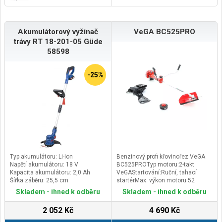
Akumulátorový vyžínač
VeGA BC525PRO
trávy RT 18-201-05 Güde
58598
-25%
Typ akumulátoru: Li-Ion
Benzinový profi křovinořez VeGA
Napětí akumulátoru: 18 V
BC525PROTyp motoru:2-takt
Kapacita akumulátoru: 2,0 Ah
VeGAStartování:Ruční, tahací
Šířka záběru: 25,5 cm
startérMax. výkon motoru:52
ccm/2,2 kWMax. otáčky
Skladem - ihned k odběru
Skladem - ihned k odběru
motoru:7500 rpmObjem nádrže:1
litrZáběr nože:255 mmZáběr
2 052 Kč
4 690 Kč
struny:430 mmKovová
hřídel:ANODvouramenný zádový