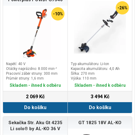
křovinořezy AL-KO řady Comfort,
případně Premium. A k preciznímu
-26%
dosečení okrajů trávníku na
-10%
menších plochách bychom mohli
doporučit i některou z elektrických
strunových sekaček AL-KO.
Napětí: 40 V
Typ akumulátoru: Li-Ion
Otáčky naprázdno: 8.000 min⁻¹
Kapacita akumulátoru: 4,0 Ah
Pracovní záběr struny: 300 mm
Šířka: 270 mm
Průměr struny: 1,6 mm
Výška: 110 mm
Skladem - ihned k odběru
Skladem - ihned k odběru
2 069 Kč
3 494 Kč
Do košíku
Do košíku
Sekačka Str. Aku Gt 4235
GT 1825 18V AL-KO
Li solo® by AL-KO 36 V