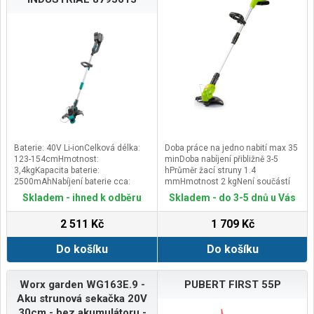
Baterie: 40V Li-ionCelková délka:
Doba práce na jedno nabití max 35
123-154cmHmotnost:
minDoba nabíjení přibližně 3-5
3,4kgKapacita baterie:
hPrůměr žací struny 1.4
2500mAhNabíjení baterie cca:
mmHmotnost 2 kgNení součástí
4hodOtáčky: 7500/minPrůměr
Fast Power 20V řady.Kompatibilní
Skladem - ihned k odběru
Skladem - do 3-5 dnů u Vás
struny: 1,6mmSklopitelná hlava:
sFZS 9019 Náhradní strunaFZS
čtyři stupněTeleskopická rukojeť: 0-
9029 Náhradní cívka
2 511 Kč
1 709 Kč
30cmVýdrž - bez zatížení cca:
44minVýdrž - v zatížení s
Do košíku
Do košíku
přestávkami: 57-102minZáběr
sekání: 30cmZnačka: EXTOL
INDUSTRIAL
Worx garden WG163E.9 -
PUBERT FIRST 55P
Aku strunová sekačka 20V
30cm - bez akumulátoru -