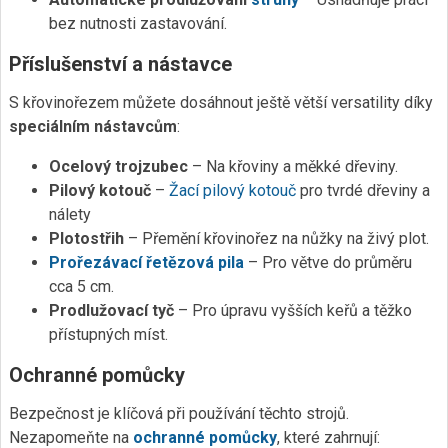
bez nutnosti zastavování.
Příslušenství a nástavce
S křovinořezem můžete dosáhnout ještě větší versatility díky
speciálním nástavcům
:
Ocelový trojzubec
– Na křoviny a měkké dřeviny.
Pilový kotouč
–
Žací pilový kotouč
pro tvrdé dřeviny a
nálety
Plotostřih
– Přemění křovinořez na nůžky na živý plot.
Prořezávací řetězová pila
– Pro větve do průměru
cca 5 cm.
Prodlužovací tyč
– Pro úpravu vyšších keřů a těžko
přístupných míst.
Ochranné pomůcky
Bezpečnost je klíčová při používání těchto strojů.
Nezapomeňte na
ochranné pomůcky
, které zahrnují: