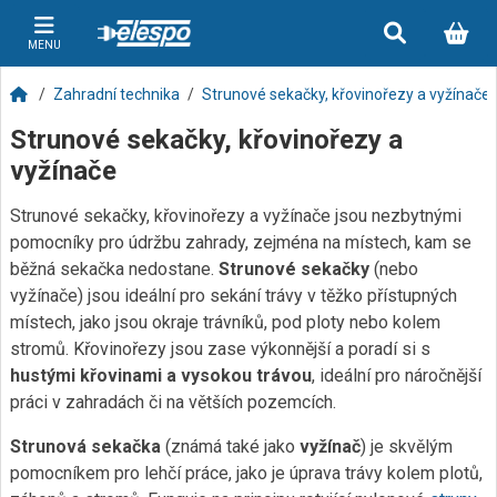
MENU
Zahradní technika
Strunové sekačky, křovinořezy a vyžínače
Strunové sekačky, křovinořezy a
vyžínače
Strunové sekačky, křovinořezy a vyžínače jsou nezbytnými
pomocníky pro údržbu zahrady, zejména na místech, kam se
běžná sekačka nedostane.
Strunové sekačky
(nebo
vyžínače) jsou ideální pro sekání trávy v těžko přístupných
místech, jako jsou okraje trávníků, pod ploty nebo kolem
stromů. Křovinořezy jsou zase výkonnější a poradí si s
hustými křovinami a vysokou trávou
, ideální pro náročnější
práci v zahradách či na větších pozemcích.
Strunová sekačka
(známá také jako
vyžínač
) je skvělým
pomocníkem pro lehčí práce, jako je úprava trávy kolem plotů,