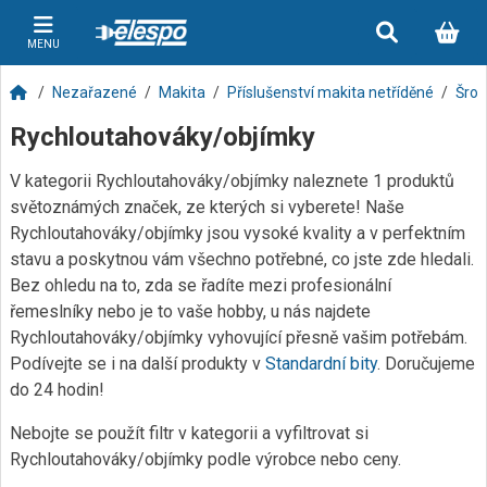
MENU
Nezařazené
Makita
Příslušenství makita netříděné
Šro
Rychloutahováky/objímky
V kategorii Rychloutahováky/objímky naleznete 1 produktů
světoznámých značek, ze kterých si vyberete! Naše
Rychloutahováky/objímky jsou vysoké kvality a v perfektním
stavu a poskytnou vám všechno potřebné, co jste zde hledali.
Bez ohledu na to, zda se řadíte mezi profesionální
řemeslníky nebo je to vaše hobby, u nás najdete
Rychloutahováky/objímky vyhovující přesně vašim potřebám.
Podívejte se i na další produkty v
Standardní bity
. Doručujeme
do 24 hodin!
Nebojte se použít filtr v kategorii a vyfiltrovat si
Rychloutahováky/objímky podle výrobce nebo ceny.